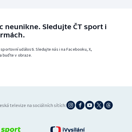
 neunikne. Sledujte ČT sport i
ormách.
 sportovní události. Sledujte nás i na Facebooku, X,
a buďte v obraze.
eská televize na sociálních sítích: