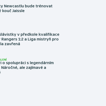
sty Newcastlu bude trénovat
 kouč Jaissle
Slávistky v předkole kvalifikace
 Rangers 1:2 a Liga mistryň pro
la zavřená
LENÍ
 o spolupráci s legendárním
Náročné, ale zajímavé a
é