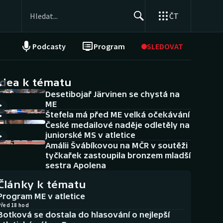
ČT
Podcasty
Program
SLEDOVAT
NEPŘEHLÉDNĚTE
Soutěže
idea k tématu
Desetibojař Järvinen se chystá na
Historické návraty
ME
Štefela má před ME velká očekávání
Aplikace ČT sport
České medailové naděje odletěly na
juniorské MS v atletice
AZ kvíz
Amálii Švábíkovou na MČR v soutěži
tyčkařek zastoupila bronzem mladší
sestra Apolena
Články k tématu
Program ME v atletice
Před 18 hod
Botková se dostala do hlasování o nejlepší