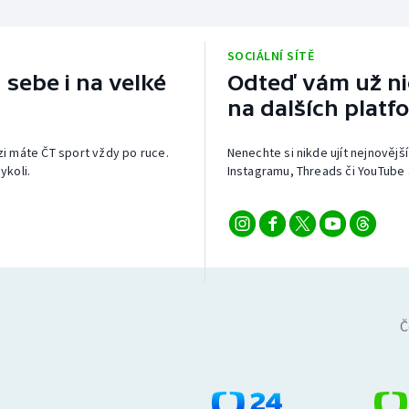
SOCIÁLNÍ SÍTĚ
 sebe i na velké
Odteď vám už nic
na dalších platf
izi máte ČT sport vždy po ruce.
Nenechte si nikde ujít nejnovější
ykoli.
Instagramu, Threads či YouTube 
Č