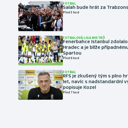
FOTBAL
Salah bude hrát za Trabzon
Před 5 hod
FOTBALOVÁ LIGA MISTRŮ
Fenerbahce Istanbul zdolalo
Hradec a je blíže případném
Spartou
Před 6 hod
FOTBAL
RFS je zkušený tým s plno hr
let, navíc s nadstandardní 
popisuje Kozel
Před 7 hod