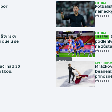
FOTBAL
spor
Fotbali
německý
Před 8 hod
FOTBAL
 Štýrský
SESTŘIH
u duelu se
podlehly
ně zůsta
Před 8 hod
Video
KRASOBRUS
áči nad 30
Mrázkovi
výškou,
Deanem: 
přínosn
Před 8 hod