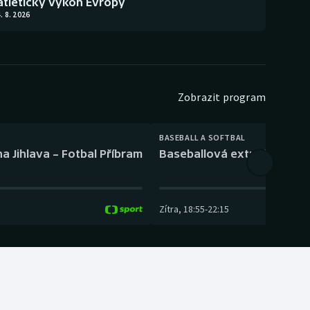
atletický výkon Evropy
. 8. 2026
Zobrazit program
BASEBALL A SOFTBAL
a Jihlava – Fotbal Příbram
Baseballová extraliga: Tře
Zítra
,
18:55
-
22:15