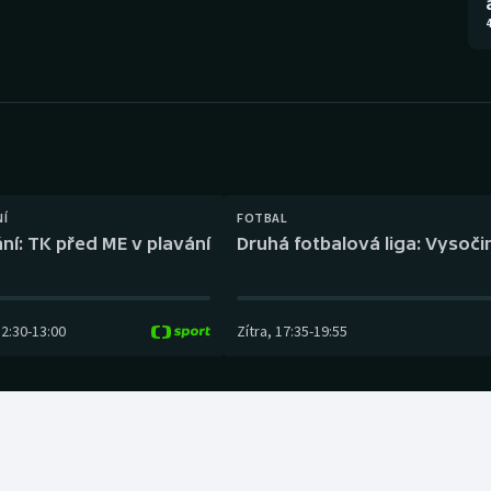
Moderní pětiboj
Triatlon
4
Motorsport
Veslování
Olympijské hry
Vodní slalom
Parasport
Volejbal
Plavání
Ostatní
NÍ
FOTBAL
ní: TK před ME v plavání
Druhá fotbalová liga: Vysočin
Plážový volejbal
12:30
-
13:00
Zítra
,
17:35
-
19:55