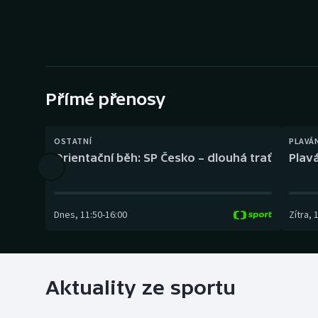
Curling
Dostihy
Florbal
Přímé přenosy
Futsal
Golf
OSTATNÍ
PLAVÁ
Orientační běh: SP Česko – dlouhá trať
Plavá
Gymnastika
Dnes
,
11:50
-
16:00
Zítra
,
Aktuality ze sportu