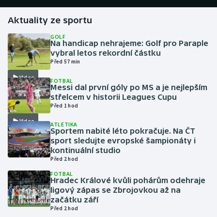
Aktuality ze sportu
Gymnastika
GOLF
Na handicap nehrajeme: Golf pro Paraple
Házená
vybral letos rekordní částku
Před 57 min
Jezdectví
Video
FOTBAL
Messi dal první góly po MS a je nejlepším
Judo
střelcem v historii Leagues Cupu
Před 1 hod
Krasobruslení
Video
ATLETIKA
Sportem nabité léto pokračuje. Na ČT
Lezení
sport sledujte evropské šampionáty i
kontinuální studio
Před 2 hod
Lyže a snowboard
FOTBAL
Hradec Králové kvůli pohárům odehraje
Moderní pětiboj
ligový zápas se Zbrojovkou až na
začátku září
Motorsport
Před 2 hod