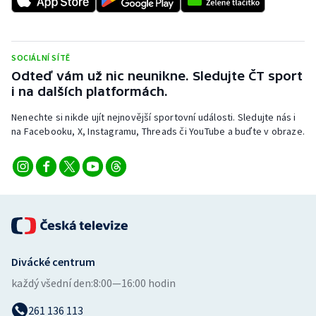
Stolní tenis
Triatlon
SOCIÁLNÍ SÍTĚ
Odteď vám už nic neunikne. Sledujte ČT sport
Veslování
i na dalších platformách.
Vodní slalom
Nenechte si nikde ujít nejnovější sportovní události. Sledujte nás i
na Facebooku, X, Instagramu, Threads či YouTube a buďte v obraze.
Volejbal
Ostatní
Divácké centrum
každý všední den:
8:00—16:00 hodin
261 136 113