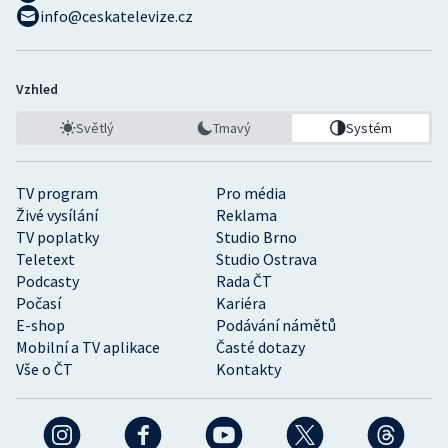
info@ceskatelevize.cz
Vzhled
Světlý
Tmavý
Systém
TV program
Pro média
Živé vysílání
Reklama
TV poplatky
Studio Brno
Teletext
Studio Ostrava
Podcasty
Rada ČT
Počasí
Kariéra
E-shop
Podávání námětů
Mobilní a TV aplikace
Časté dotazy
Vše o ČT
Kontakty