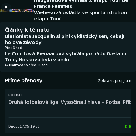
Haugstedová vyhrála 3. etapu Tour de
Baseball a softbal
Soutěže
France Femmes
Wiebesová ovládla ve spurtu i druhou
Basketbal
Historické návraty
etapu Tour
Články k tématu
Biatlon
Aplikace ČT sport
Biatlonista Jacquelin si plní cyklistický sen, čekají
ho dva závody
Boby a skeleton
AZ kvíz
Před 3 hod
Le Courtová-Pienaarová vyhrála po pádu 6. etapu
Tour, Nosková byla v úniku
Box
Aktualizováno před 18 hod
Curling
Přímé přenosy
Zobrazit program
Dostihy
FOTBAL
Druhá fotbalová liga: Vysočina Jihlava – Fotbal Příb
Florbal
Futsal
Dnes
,
17:35
-
19:55
Golf