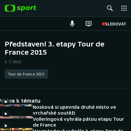
POPULÁRNÍ
SLEDOVAT
Fotbal
Představení 3. etapy Tour de
France 2015
Hokej
5. 7. 2015
Tenis
Tour de France 2015
Atletika
Cyklistika
Videa k tématu
DALŠÍ SPORTY
Nosková si upevnila druhé místo ve
vrchařské soutěži
Volleringová vyhrála pátou etapu Tour
Americký fotbal
NEPŘEHLÉDNĚTE
de France