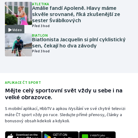
ATLETIKA
Amálie fandí Apoleně. Hlavy máme
Olympijské hry
skvěle srovnané, říká zkušenější ze
sester Švábíkových
Parasport
Před 3 hod
Video
BIATLON
Plavání
Biatlonista Jacquelin si plní cyklistický
sen, čekají ho dva závody
Před 3 hod
Plážový volejbal
Ragby
Rychlobruslení
APLIKACE ČT SPORT
Mějte celý sportovní svět vždy u sebe i na
velké obrazovce.
Rychlostní kanoistika
S mobilní aplikací, HbbTV a apkou iVysílání ve své chytré televizi
Short track
máte ČT sport vždy po ruce. Sledujte přímé přenosy, články a
bonusový obsah kdekoli a kdykoli.
Sportovní střelba