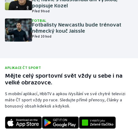
popisuje Kozel
Olympijské hry
Před 9 hod
FOTBAL
Parasport
Fotbalisty Newcastlu bude trénovat
německý kouč Jaissle
Před 10 hod
Plavání
Plážový volejbal
Ragby
APLIKACE ČT SPORT
Mějte celý sportovní svět vždy u sebe i na
velké obrazovce.
Rychlobruslení
S mobilní aplikací, HbbTV a apkou iVysílání ve své chytré televizi
Rychlostní kanoistika
máte ČT sport vždy po ruce. Sledujte přímé přenosy, články a
bonusový obsah kdekoli a kdykoli.
Short track
Sportovní střelba