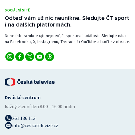
Stolní tenis
SOCIÁLNÍ SÍTĚ
Odteď vám už nic neunikne. Sledujte ČT sport
Triatlon
i na dalších platformách.
Veslování
Nenechte si nikde ujít nejnovější sportovní události. Sledujte nás i
na Facebooku, X, Instagramu, Threads či YouTube a buďte v obraze.
Vodní slalom
Volejbal
Ostatní
Divácké centrum
každý všední den:
8:00—16:00 hodin
261 136 113
info@ceskatelevize.cz