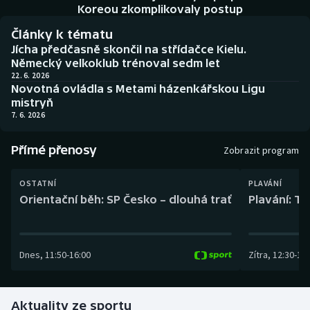
Baseball a softbal
Soutěže
Koreou zkomplikovaly postup
Články k tématu
Basketbal
Historické návraty
Jícha předčasně skončil na střídačce Kielu.
Německý velkoklub trénoval sedm let
Biatlon
Aplikace ČT sport
22. 6. 2026
Novotná ovládla s Metami házenkářskou Ligu
mistryň
Boby a skeleton
AZ kvíz
7. 6. 2026
Box
Přímé přenosy
Zobrazit program
Curling
OSTATNÍ
PLAVÁNÍ
Orientační běh: SP Česko – dlouhá trať
Plavání: TK
Dostihy
Florbal
Dnes
,
11:50
-
16:00
Zítra
,
12:30
-
13:
Futsal
Aktuality ze sportu
Golf