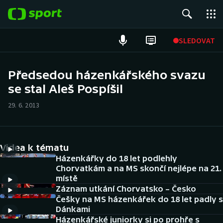
POPULÁRNÍ
SLEDOVAT
Fotbal
Předsedou házenkářského svazu
se stal Aleš Pospíšil
Hokej
29. 6. 2013
Tenis
Atletika
Videa k tématu
Cyklistika
Házenkářky do 18 let podlehly
Chorvatkám a na MS skončí nejlépe na 21.
místě
DALŠÍ SPORTY
Záznam utkání Chorvatsko – Česko
Češky na MS házenkářek do 18 let padly s
Americký fotbal
NEPŘEHLÉDNĚTE
Dánkami
Házenkářské juniorky si po prohře s