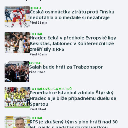
HOKEJ
Česká osmnáctka ztrátu proti Finsku
Gymnastika
nedotáhla a o medaile si nezahraje
Před 11 min
Házená
FOTBAL
Hradec čeká v předkole Evropské ligy
Jezdectví
Besiktas, Jablonec v Konferenční lize
změří síly s RFS
Judo
Před 40 min
FOTBAL
Salah bude hrát za Trabzonspor
Krasobruslení
Před 7 hod
Lezení
FOTBALOVÁ LIGA MISTRŮ
Fenerbahce Istanbul zdolalo Štýrský
Lyže a snowboard
Hradec a je blíže případnému duelu se
Spartou
Moderní pětiboj
Před 9 hod
FOTBAL
RFS je zkušený tým s plno hráči nad 30
Motorsport
let, navíc s nadstandardní výškou,