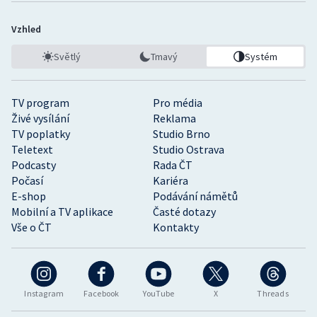
Vzhled
Světlý
Tmavý
Systém
TV program
Pro média
Živé vysílání
Reklama
TV poplatky
Studio Brno
Teletext
Studio Ostrava
Podcasty
Rada ČT
Počasí
Kariéra
E-shop
Podávání námětů
Mobilní a TV aplikace
Časté dotazy
Vše o ČT
Kontakty
Instagram
Facebook
YouTube
X
Threads