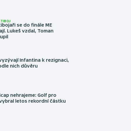
ĚTIBOJ
tibojaři se do finále ME
jí. Lukeš vzdal, Toman
upil
yzývají Infantina k rezignaci,
podle nich důvěru
cap nehrajeme: Golf pro
vybral letos rekordní částku