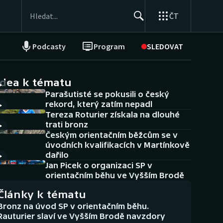
ČT
Podcasty
Program
SLEDOVAT
NEPŘEHLÉDNĚTE
Soutěže
idea k tématu
Parašutisté se pokusili o český
Historické návraty
rekord, který zatím nepadl
Tereza Roturier získala na dlouhé
Aplikace ČT sport
trati bronz
Českým orientačním běžcům se v
AZ kvíz
úvodních kvalifikacích v Martínkově
dařilo
Jan Picek o organizaci SP v
orientačním běhu ve Vyšším Brodě
Články k tématu
Bronz na úvod SP v orientačním běhu.
Rauturier slaví ve Vyšším Brodě navzdory