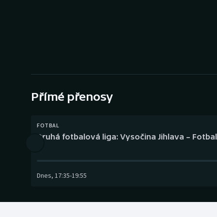
Curling
Dostihy
Florbal
Futsal
Přímé přenosy
Golf
Gymnastika
FOTBAL
Druhá fotbalová liga: Vysočina Jihlava – Fotba
Dnes
,
17:35
-
19:55