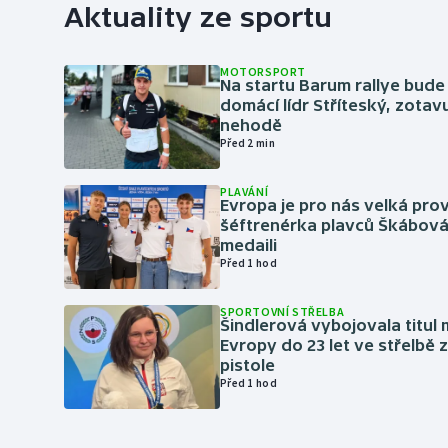
Aktuality ze sportu
MOTORSPORT
Na startu Barum rallye bude
domácí lídr Stříteský, zotav
nehodě
Před 2 min
PLAVÁNÍ
Evropa je pro nás velká prov
šéftrenérka plavců Škábová 
medaili
Před 1 hod
SPORTOVNÍ STŘELBA
Šindlerová vybojovala titul 
Evropy do 23 let ve střelbě 
pistole
Před 1 hod