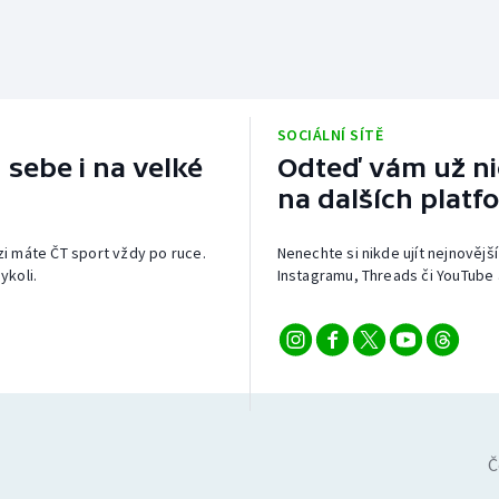
SOCIÁLNÍ SÍTĚ
 sebe i na velké
Odteď vám už nic
na dalších platf
izi máte ČT sport vždy po ruce.
Nenechte si nikde ujít nejnovější
ykoli.
Instagramu, Threads či YouTube 
Č