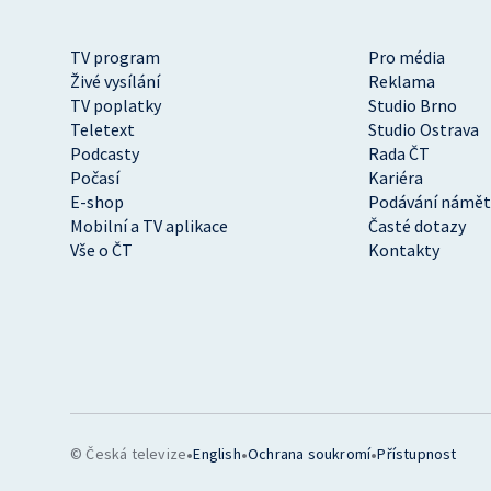
TV program
Pro média
Živé vysílání
Reklama
TV poplatky
Studio Brno
Teletext
Studio Ostrava
Podcasty
Rada ČT
Počasí
Kariéra
E-shop
Podávání námět
Mobilní a TV aplikace
Časté dotazy
Vše o ČT
Kontakty
•
•
•
© Česká televize
English
Ochrana soukromí
Přístupnost