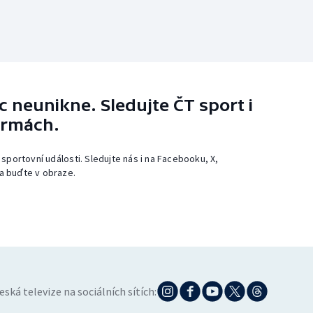
 neunikne. Sledujte ČT sport i
ormách.
 sportovní události. Sledujte nás i na Facebooku, X,
a buďte v obraze.
eská televize na sociálních sítích: