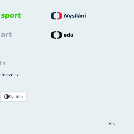
din
levize.cz
Systém
RSS