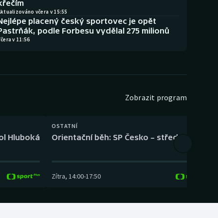
křečím
ktualizováno včera v 15:55
Nejlépe placený český sportovec je opět
Pastrňák, podle Forbesu vydělal 275 milionů
čera v 11:56
Zobrazit program
OSTATNÍ
H
kol Hluboká
Orientační běh: SP Česko – střední trať
H
Zítra
,
14:00
-
17:50
Z