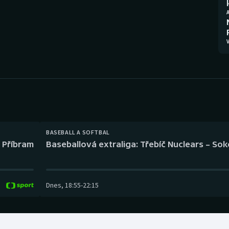
Moderní pětiboj
Triatlon
A
Motorsport
Veslování
V
Olympijské hry
Vodní slalom
Parasport
Volejbal
Plavání
Ostatní
Plážový volejbal
BASEBALL A SOFTBAL
l Příbram
Baseballová extraliga: Třebíč Nuclears – So
Dnes
,
18:55
-
22:15