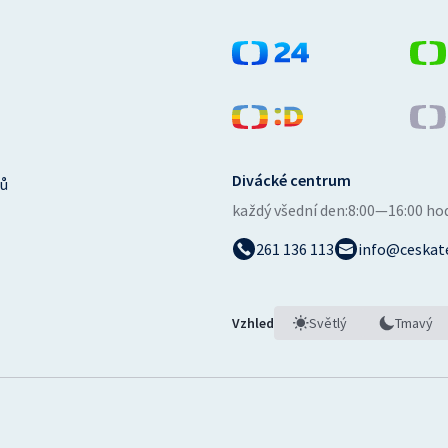
Divácké centrum
ů
každý všední den:
8:00—16:00 ho
261 136 113
info@ceskate
Vzhled
Světlý
Tmavý