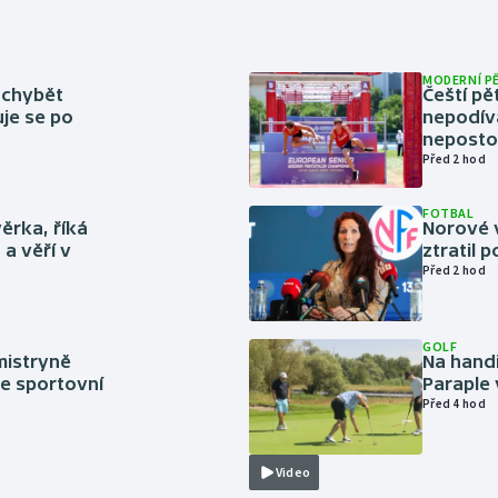
MODERNÍ P
 chybět
Čeští pě
uje se po
nepodíva
neposto
Před 2 hod
FOTBAL
ěrka, říká
Norové v
a věří v
ztratil 
Před 2 hod
GOLF
mistryně
Na handi
ze sportovní
Paraple 
Před 4 hod
Video