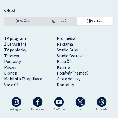
Vzhled
Světlý
Tmavý
Systém
TV program
Pro média
Živé vysílání
Reklama
TV poplatky
Studio Brno
Teletext
Studio Ostrava
Podcasty
Rada ČT
Počasí
Kariéra
E-shop
Podávání námětů
Mobilní a TV aplikace
Časté dotazy
Vše o ČT
Kontakty
Instagram
Facebook
YouTube
X
Threads