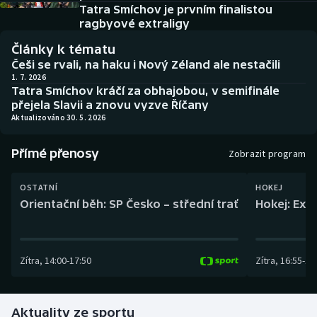
Baseball a softbal
Soutěže
Tatra Smíchov je prvním finalistou
ragbyové extraligy
Basketbal
Historické návraty
Články k tématu
Češi se rvali, na haku i Nový Zéland ale nestačili
Biatlon
Aplikace ČT sport
1. 7. 2026
Tatra Smíchov kráčí za obhajobou, v semifinále
přejela Slavii a znovu vyzve Říčany
Boby a skeleton
AZ kvíz
Aktualizováno 30. 5. 2026
Box
Přímé přenosy
Zobrazit program
Curling
OSTATNÍ
HOKEJ
Orientační běh: SP Česko – střední trať
Hokej: Exh
Dostihy
Florbal
Zítra
,
14:00
-
17:50
Zítra
,
16:55
-
19
Futsal
Aktuality ze sportu
Golf