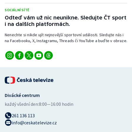
Stolní tenis
SOCIÁLNÍ SÍTĚ
Odteď vám už nic neunikne. Sledujte ČT sport
Triatlon
i na dalších platformách.
Veslování
Nenechte si nikde ujít nejnovější sportovní události. Sledujte nás i
na Facebooku, X, Instagramu, Threads či YouTube a buďte v obraze.
Vodní slalom
Volejbal
Ostatní
Divácké centrum
každý všední den:
8:00—16:00 hodin
261 136 113
info@ceskatelevize.cz