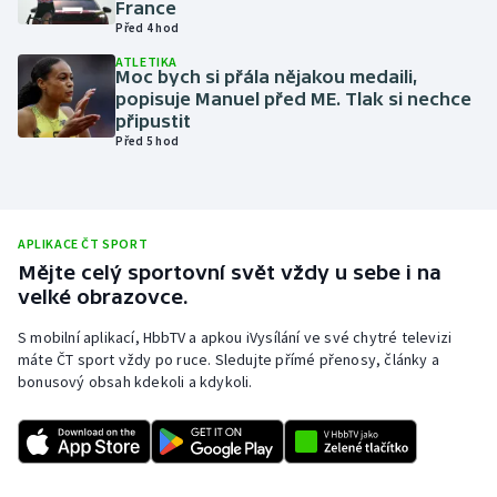
France
Před 4 hod
Olympijské hry
ATLETIKA
Moc bych si přála nějakou medaili,
Parasport
popisuje Manuel před ME. Tlak si nechce
připustit
Plavání
Před 5 hod
Plážový volejbal
Ragby
APLIKACE ČT SPORT
Mějte celý sportovní svět vždy u sebe i na
velké obrazovce.
Rychlobruslení
S mobilní aplikací, HbbTV a apkou iVysílání ve své chytré televizi
Rychlostní kanoistika
máte ČT sport vždy po ruce. Sledujte přímé přenosy, články a
bonusový obsah kdekoli a kdykoli.
Short track
Sportovní střelba