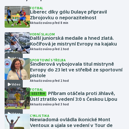
FOTBAL
Liberec díky gólu Dulaye připravil
Gymnastika
Zbrojovku o neporazitelnost
Aktualizováno před 8 min
Házená
VODNÍ SLALOM
Další juniorská medaile a hned zlatá.
Jezdectví
Kočířová je mistryní Evropy na kajaku
Aktualizováno před 2 hod
Judo
Video
SPORTOVNÍ STŘELBA
Šindlerová vybojovala titul mistryně
Krasobruslení
Evropy do 23 let ve střelbě ze sportovní
pistole
Aktualizováno před 2 hod
Lezení
Video
FOTBAL
Příbram otáčela proti Jihlavě,
SESTŘIH
Lyže a snowboard
Ústí ztratilo vedení 3:0 s Českou Lípou
Aktualizováno před 3 hod
Moderní pětiboj
Video
CYKLISTIKA
Niewiadomá ovládla ikonické Mont
Motorsport
Ventoux a ujala se vedení v Tour de