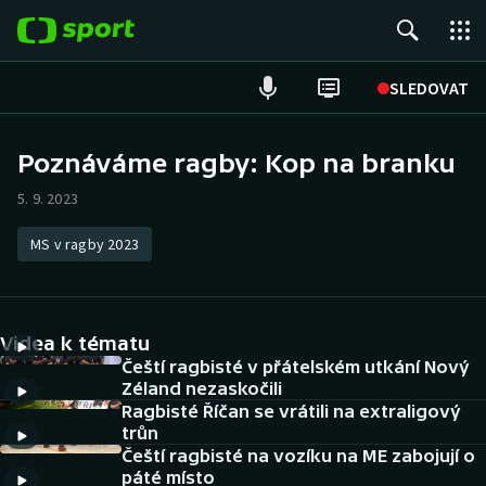
POPULÁRNÍ
SLEDOVAT
Fotbal
Poznáváme ragby: Kop na branku
Hokej
5. 9. 2023
Tenis
MS v ragby 2023
Atletika
Videa k tématu
Cyklistika
Čeští ragbisté v přátelském utkání Nový
Zéland nezaskočili
DALŠÍ SPORTY
Ragbisté Říčan se vrátili na extraligový
trůn
Americký fotbal
NEPŘEHLÉDNĚTE
Čeští ragbisté na vozíku na ME zabojují o
páté místo