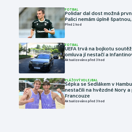
FOTBAL
Polidar dal dost možná první
Palici nemám úplně špatnou, 
Před 2 hod
FOTBAL
UEFA trvá na bojkotu soutěží 
omluva jí nestačí a Infantino
Aktualizováno před 3 hod
PLÁŽOVÝ VOLEJBAL
Šépka se Sedlákem v Hambu
nestačili na hvězdné Nory a 
Francouze
Aktualizováno před 3 hod