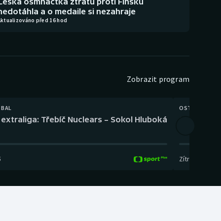
Česká osmnáctka ztrátu proti Finsku
nedotáhla a o medaile si nezahraje
Aktualizováno před 16 hod
Zobrazit program
TBAL
OSTATNÍ
extraliga: Třebíč Nuclears – Sokol Hluboká
Orientační
5
Zítra
,
14:00
-
17