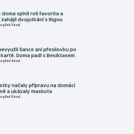
 doma splnil roli favorita a
zahájil dvojutkání s Rigou
o před 3 hod
evyužil šance ani přesilovku po
 kartě. Doma padl s Besiktasem
o před 4 hod
istky načaly přípravu na domácí
zně a ukázaly maskota
o před 5 hod