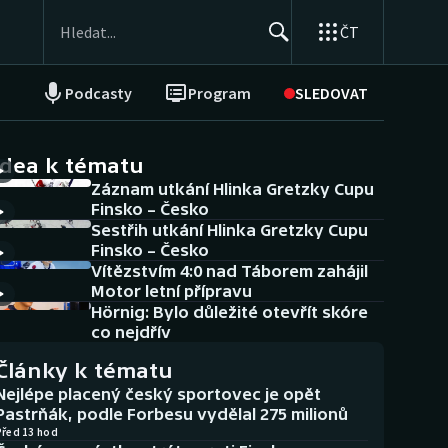
ČT
Podcasty
Program
SLEDOVAT
NEPŘEHLÉDNĚTE
Soutěže
idea k tématu
Záznam utkání Hlinka Gretzky Cupu
Historické návraty
Finsko – Česko
Sestřih utkání Hlinka Gretzky Cupu
Aplikace ČT sport
Finsko – Česko
Vítězstvím 4:0 nad Táborem zahájil
AZ kvíz
Motor letní přípravu
Hörnig: Bylo důležité otevřít skóre
co nejdřív
Články k tématu
Nejlépe placený český sportovec je opět
Pastrňák, podle Forbesu vydělal 275 milionů
Před 13 hod