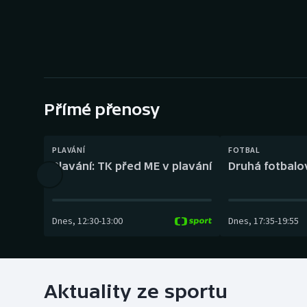
Curling
Dostihy
Florbal
Futsal
Přímé přenosy
Golf
PLAVÁNÍ
FOTBAL
Plavání: TK před ME v plavání
Druhá fotbalov
Gymnastika
Dnes
,
12:30
-
13:00
Dnes
,
17:35
-
19:55
Aktuality ze sportu