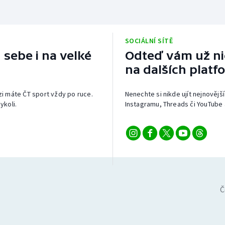
SOCIÁLNÍ SÍTĚ
 sebe i na velké
Odteď vám už nic
na dalších platf
izi máte ČT sport vždy po ruce.
Nenechte si nikde ujít nejnovější
ykoli.
Instagramu, Threads či YouTube 
Č