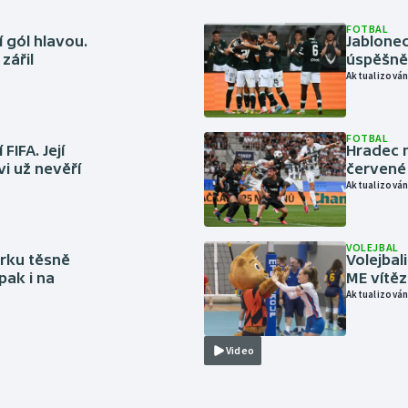
FOTBAL
 gól hlavou.
Jablonec
zářil
úspěšně 
Aktualizován
FOTBAL
FIFA. Její
Hradec n
vi už nevěří
červené
Aktualizován
VOLEJBAL
rku těsně
Volejbal
pak i na
ME vítě
Aktualizován
Video