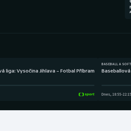
Moderní pětiboj
Triatlon
Motorsport
Veslování
Olympijské hry
Vodní slalom
Parasport
Volejbal
Plavání
Ostatní
BASEBALL A SOF
á liga: Vysočina Jihlava – Fotbal Příbram
Baseballová 
Plážový volejbal
Dnes
,
18:55
-
22:1