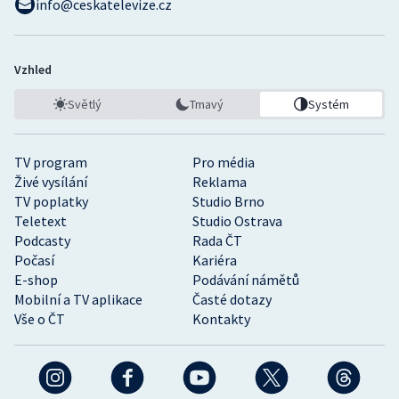
info@ceskatelevize.cz
Vzhled
Světlý
Tmavý
Systém
TV program
Pro média
Živé vysílání
Reklama
TV poplatky
Studio Brno
Teletext
Studio Ostrava
Podcasty
Rada ČT
Počasí
Kariéra
E-shop
Podávání námětů
Mobilní a TV aplikace
Časté dotazy
Vše o ČT
Kontakty