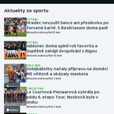
Aktuality ze sportu
Gymnastika
FOTBAL
Hradec nevyužil šance ani přesilovku po
Házená
červené kartě. S Besiktasem doma padl
Aktualizováno před 8 min
Jezdectví
FOTBAL
Jablonec doma splnil roli favorita a
Judo
úspěšně zahájil dvojutkání s Rigou
Aktualizováno před 42 min
Krasobruslení
VOLEJBAL
Volejbalistky načaly přípravu na domácí
Lezení
ME vítězně a ukázaly maskota
Aktualizováno před 1 hod
Lyže a snowboard
Video
CYKLISTIKA
Le Courtová-Pienaarová vyhrála po
Moderní pětiboj
pádu 6. etapu Tour, Nosková byla v
úniku
Aktualizováno před 1 hod
Motorsport
Video