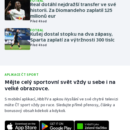
FOTBAL
Real dotáhl nejdražší transfer ve své
Olympijské hry
historii. Za Diomandeho zaplatil 125
milionů eur
Před 4 hod
Parasport
FOTBAL
Kušej dostal stopku na dva zápasy,
Plavání
Sparta zaplatí za výtržnosti 300 tisíc
Před 4 hod
Plážový volejbal
Ragby
APLIKACE ČT SPORT
Rychlobruslení
Mějte celý sportovní svět vždy u sebe i na
velké obrazovce.
Rychlostní kanoistika
S mobilní aplikací, HbbTV a apkou iVysílání ve své chytré televizi
máte ČT sport vždy po ruce. Sledujte přímé přenosy, články a
Short track
bonusový obsah kdekoli a kdykoli.
Sportovní střelba