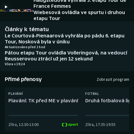
Haugstedová vyhrála 3. etapu Tour de
Baseball a softbal
Soutěže
France Femmes
Wiebesová ovládla ve spurtu i druhou
Basketbal
Historické návraty
etapu Tour
Články k tématu
Biatlon
Aplikace ČT sport
Le Courtová-Pienaarová vyhrála po pádu 6. etapu
Tour, Nosková byla v úniku
Boby a skeleton
AZ kvíz
Aktualizováno před 1 hod
Pátou etapu Tour ovládla Volleringová, na vedoucí
Reusserovou ztrácí už jen 12 sekund
Box
Včera v 19:24
Curling
Přímé přenosy
Zobrazit program
Dostihy
PLAVÁNÍ
FOTBAL
Plavání: TK před ME v plavání
Druhá fotbalová liga
Florbal
Futsal
Zítra
,
12:30
-
13:00
Zítra
,
17:35
-
19:55
Golf