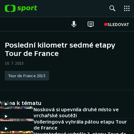
POPULÁRNÍ
SLEDOVAT
Fotbal
Poslední kilometr sedmé etapy
Tour de France
Hokej
10. 7. 2015
Tenis
Tour de France 2015
Atletika
Cyklistika
Videa k tématu
DALŠÍ SPORTY
Nosková si upevnila druhé místo ve
vrchařské soutěži
Volleringová vyhrála pátou etapu Tour
Americký fotbal
NEPŘEHLÉDNĚTE
de France