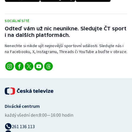
Stolní tenis
Triatlon
SOCIÁLNÍ SÍTĚ
Odteď vám už nic neunikne. Sledujte ČT sport
Veslování
i na dalších platformách.
Nenechte si nikde ujít nejnovější sportovní události. Sledujte nás i
Vodní slalom
na Facebooku, X, Instagramu, Threads či YouTube a buďte v obraze.
Volejbal
Ostatní
Divácké centrum
každý všední den:
8:00—16:00 hodin
261 136 113