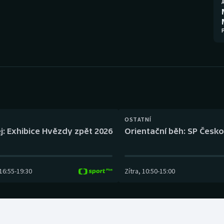
Moderní pětiboj
Triatlon
Motorsport
Veslování
Olympijské hry
Vodní slalom
Parasport
Volejbal
Plavání
Ostatní
OSTATNÍ
Plážový volejbal
j: Exhibice Hvězdy zpět 2026
Orientační běh: SP Česko
16:55
-
19:30
Zítra
,
10:50
-
15:00