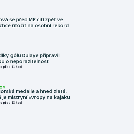
á se před ME cítí zpět ve
chce útočit na osobní rekord
díky gólu Dulaye připravil
ku o neporazitelnost
o před 11 hod
LOM
niorská medaile a hned zlatá.
 je mistryní Evropy na kajaku
o před 13 hod