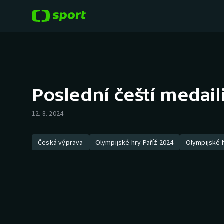
POPULÁRNÍ
DALŠÍ SPORTY
Fotbal
Americký fotbal
Poslední čeští medail
Hokej
Baseball a softbal
12. 8. 2024
Tenis
Basketbal
Česká výprava
Olympijské hry Paříž 2024
Olympijské h
Atletika
Biatlon
Cyklistika
Boby a skeleton
Box