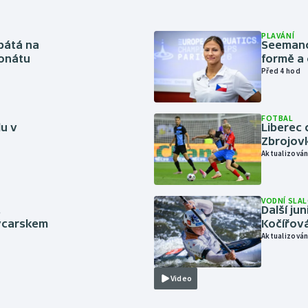
PLAVÁNÍ
pátá na
Seemanov
onátu
formě a 
Před 4 hod
FOTBAL
lu v
Liberec 
Zbrojov
Aktualizován
VODNÍ SLA
.
Další ju
ýcarskem
Kočířová
Aktualizován
Video