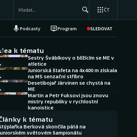
ČT
Podcasty
Program
SLEDOVAT
NEPŘEHLÉDNĚTE
Soutěže
idea k tématu
Sestry Švábíkovy o blížícím se ME v
Historické návraty
atletice
Juniorská štafeta na 4x400 m získala
Aplikace ČT sport
na MS senzační stříbro
Desetibojař Järvinen se chystá na
AZ kvíz
ME
Martin a Petr Fuksovi jsou znovu
mistry republiky v rychlostní
kanoistice
Články k tématu
Stýplařka Berková skončila pátá na
juniorském světovém šampionátu