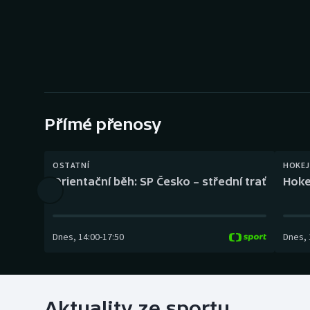
Curling
Dostihy
Florbal
Futsal
Přímé přenosy
Golf
OSTATNÍ
HOKEJ
Gymnastika
Orientační běh: SP Česko – střední trať
Hoke
Dnes
,
14:00
-
17:50
Dnes
,
Aktuality ze sportu