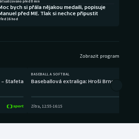
Aktualizováno před 8 min
Moc bych si přála nějakou medaili, popisuje
Manuel před ME. Tlak si nechce připustit
Před 16 hod
Zobrazit program
BASEBALL A SOFTBAL
 – štafeta
Baseballová extraliga: Hroši Brno – Eagles
Zítra
,
12:55
-
16:15