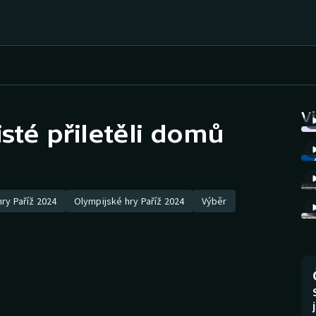
Házená
Ragby
V
isté přiletěli domů
Jezdectví
Rychlobruslení
Rychlostní
Judo
kanoistika
ry Paříž 2024
Olympijské hry Paříž 2024
Výběr
Krasobruslení
Short track
Lezení
Sportovní střelba
Lyže a snowboard
Stolní tenis