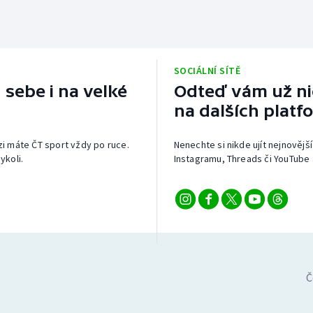
SOCIÁLNÍ SÍTĚ
 sebe i na velké
Odteď vám už nic
na dalších platf
izi máte ČT sport vždy po ruce.
Nenechte si nikde ujít nejnovější
ykoli.
Instagramu, Threads či YouTube 
Č