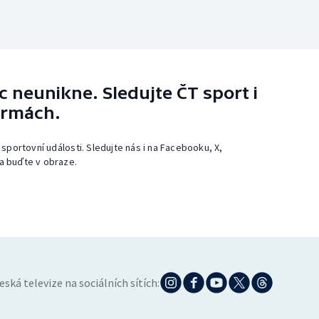
 neunikne. Sledujte ČT sport i
ormách.
 sportovní události. Sledujte nás i na Facebooku, X,
a buďte v obraze.
eská televize na sociálních sítích: