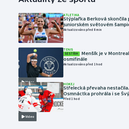
ATLETIKA
Stýplařka Berková skončila 
juniorském světovém šampi
Aktualizováno před 8 min
TENIS
Menšík je v Montrea
SESTŘIH
osmifinále
Aktualizováno před 1 hod
Video
HOKEJ
Střelecká převaha nestačila
Osmnáctka prohrála i se Šv
Před 1 hod
Video