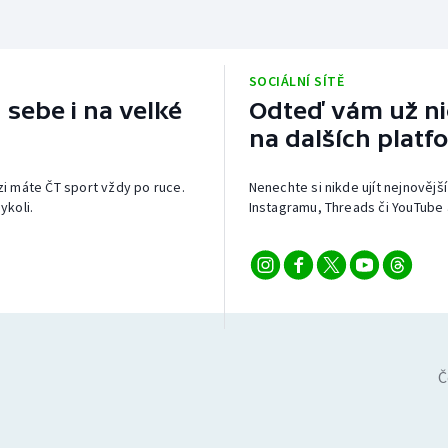
SOCIÁLNÍ SÍTĚ
 sebe i na velké
Odteď vám už nic
na dalších platf
izi máte ČT sport vždy po ruce.
Nenechte si nikde ujít nejnovější
ykoli.
Instagramu, Threads či YouTube 
Č