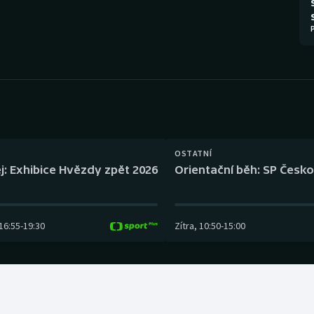
Moderní pětiboj
Triatlon
Motorsport
Veslování
Olympijské hry
Vodní slalom
Parasport
Volejbal
Plavání
Ostatní
OSTATNÍ
j: Exhibice Hvězdy zpět 2026
Orientační běh: SP Česko
Plážový volejbal
16:55
-
19:30
Zítra
,
10:50
-
15:00