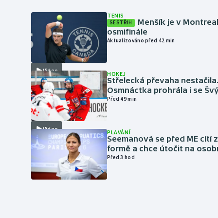
TENIS
Menšík je v Montrea
SESTŘIH
osmifinále
Aktualizováno před 42 min
Video
HOKEJ
Střelecká převaha nestačila
Osmnáctka prohrála i se Šv
Před 49 min
Video
PLAVÁNÍ
Seemanová se před ME cítí 
formě a chce útočit na osob
Před 3 hod