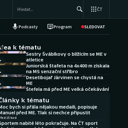
ČT
Podcasty
Program
SLEDOVAT
NEPŘEHLÉDNĚTE
Soutěže
idea k tématu
Sestry Švábíkovy o blížícím se ME v
Historické návraty
atletice
Juniorská štafeta na 4x400 m získala
Aplikace ČT sport
na MS senzační stříbro
Desetibojař Järvinen se chystá na
AZ kvíz
ME
Štefela má před ME velká očekávání
Články k tématu
Moc bych si přála nějakou medaili, popisuje
Manuel před ME. Tlak si nechce připustit
Před 15 hod
Sportem nabité léto pokračuje. Na ČT sport