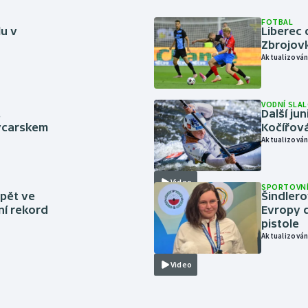
FOTBAL
lu v
Liberec 
Zbrojov
Aktualizován
VODNÍ SLA
.
Další ju
ýcarskem
Kočířová
Aktualizován
Video
SPORTOVNÍ
zpět ve
Šindlero
ní rekord
Evropy d
pistole
Aktualizován
Video