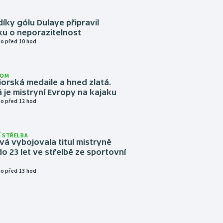
díky gólu Dulaye připravil
ku o neporazitelnost
o před 10 hod
LOM
niorská medaile a hned zlatá.
 je mistryní Evropy na kajaku
o před 12 hod
 STŘELBA
vá vybojovala titul mistryně
o 23 let ve střelbě ze sportovní
o před 13 hod