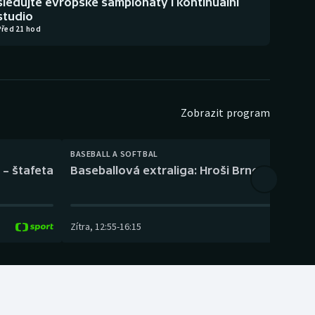
sledujte evropské šampionáty i kontinuální
studio
Před 21 hod
Zobrazit program
BASEBALL A SOFTBAL
 – štafeta
Baseballová extraliga: Hroši Brno – Eagles
Zítra
,
12:55
-
16:15