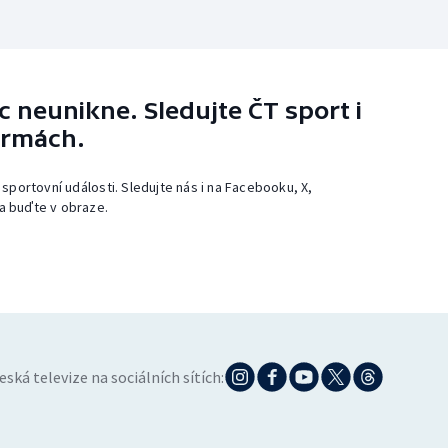
 neunikne. Sledujte ČT sport i
ormách.
 sportovní události. Sledujte nás i na Facebooku, X,
a buďte v obraze.
eská televize na sociálních sítích: