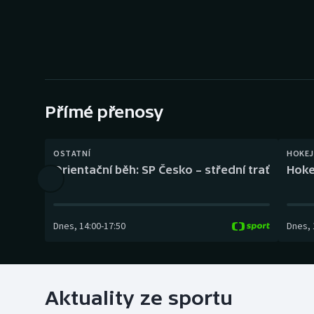
Curling
Dostihy
Florbal
Futsal
Přímé přenosy
Golf
OSTATNÍ
HOKEJ
Orientační běh: SP Česko – střední trať
Hoke
Gymnastika
Dnes
,
14:00
-
17:50
Dnes
,
Aktuality ze sportu