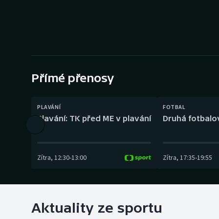
Curling
Dostihy
Florbal
Futsal
Přímé přenosy
Golf
PLAVÁNÍ
FOTBAL
Plavání: TK před ME v plavání
Druhá fotbalov
Gymnastika
Zítra
,
12:30
-
13:00
Zítra
,
17:35
-
19:55
Aktuality ze sportu