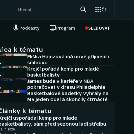
ČT
Podcasty
Program
SLEDOVAT
NEPŘEHLÉDNĚTE
Soutěže
idea k tématu
Eliška Hamzová má nové příjmení i
Historické návraty
smlouvu
Krejčí pořádá kemp pro mladé
Aplikace ČT sport
basketbalisty
James bude v kariéře v NBA
AZ kvíz
pokračovat v dresu Philadelphie
Basketbalové kadetky vyhrály na
MS jeden duel a skončily čtrnácté
Články k tématu
Krejčí uspořádal kemp pro mladé
basketbalisty, sám před sezonou ladí střelbu
1. 7. 2026