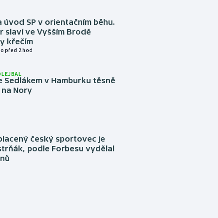
 úvod SP v orientačním běhu.
r slaví ve Vyšším Brodě
y křečím
o před 2 hod
OLEJBAL
e Sedlákem v Hamburku těsně
i na Nory
placený český sportovec je
trňák, podle Forbesu vydělal
onů