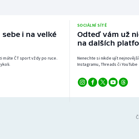
SOCIÁLNÍ SÍTĚ
 sebe i na velké
Odteď vám už nic
na dalších platf
izi máte ČT sport vždy po ruce.
Nenechte si nikde ujít nejnovější
ykoli.
Instagramu, Threads či YouTube 
Č