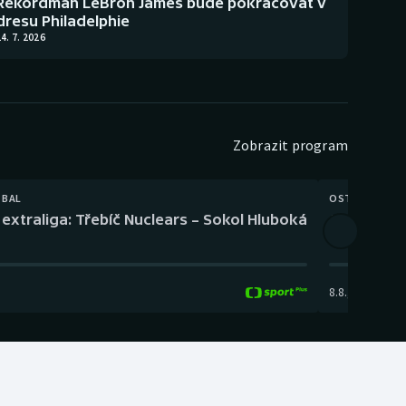
Rekordman LeBron James bude pokračovat v
dresu Philadelphie
4. 7. 2026
Zobrazit program
TBAL
OSTATNÍ
extraliga: Třebíč Nuclears – Sokol Hluboká
Orientační
8.8.
,
14:00
-
17: