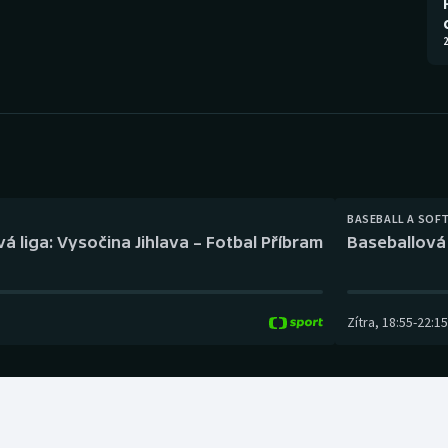
Moderní pětiboj
Triatlon
2
Motorsport
Veslování
Olympijské hry
Vodní slalom
Parasport
Volejbal
Plavání
Ostatní
BASEBALL A SOF
á liga: Vysočina Jihlava – Fotbal Příbram
Baseballová 
Plážový volejbal
Zítra
,
18:55
-
22:15