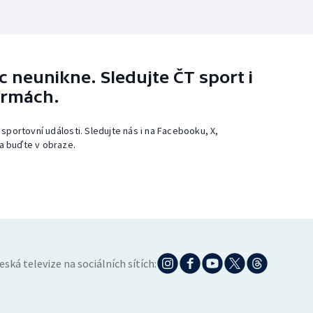
 neunikne. Sledujte ČT sport i
ormách.
 sportovní události. Sledujte nás i na Facebooku, X,
a buďte v obraze.
eská televize na sociálních sítích: