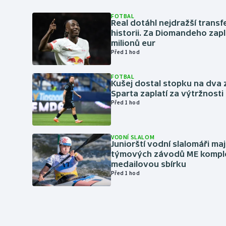
FOTBAL
Real dotáhl nejdražší transf
historii. Za Diomandeho zapla
milionů eur
Před 1 hod
FOTBAL
Kušej dostal stopku na dva 
Sparta zaplatí za výtržnosti 
Před 1 hod
VODNÍ SLALOM
Juniorští vodní slalomáři maj
týmových závodů ME kompl
medailovou sbírku
Před 1 hod