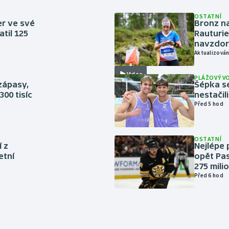
OSTATNÍ
er ve své
Bronz na
til 125
Rauturie
navzdor
Aktualizován
Video
PLÁŽOVÝ V
zápasy,
Šépka s
300 tisíc
nestačil
Před 5 hod
OSTATNÍ
í z
Nejlépe 
etní
opět Pas
275 mili
Před 6 hod