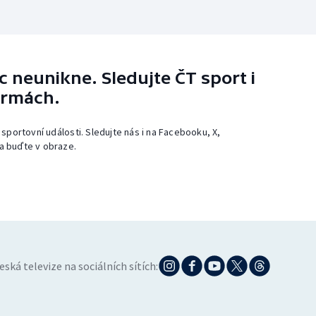
 neunikne. Sledujte ČT sport i
ormách.
 sportovní události. Sledujte nás i na Facebooku, X,
a buďte v obraze.
eská televize na sociálních sítích: