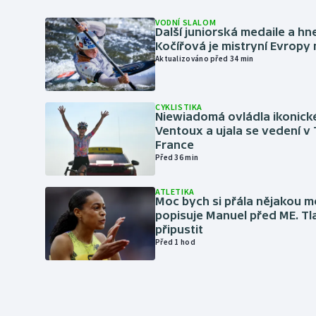
VODNÍ SLALOM
Další juniorská medaile a hn
Kočířová je mistryní Evropy
Aktualizováno před 34 min
CYKLISTIKA
Niewiadomá ovládla ikonick
Ventoux a ujala se vedení v
France
Před 36 min
ATLETIKA
Moc bych si přála nějakou me
popisuje Manuel před ME. Tl
připustit
Před 1 hod