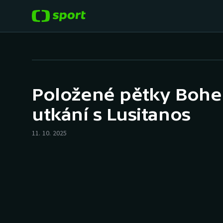
POPULÁRNÍ
DALŠÍ SPORTY
Fotbal
Americký fotbal
Položené pětky Bohe
Hokej
Baseball a softbal
utkání s Lusitanos
Tenis
Basketbal
11. 10. 2025
Atletika
Biatlon
Cyklistika
Boby a skeleton
Box