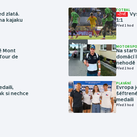
FOTBAL
ed zlatá.
Vys
ŽIVĚ
 na kajaku
1:1
Před 1 hod
Video
MOTORSP
é Mont
Na start
 Tour de
domácí l
nehodě
Před 2 hod
PLAVÁNÍ
daili,
Evropa j
ak si nechce
šéftrené
medaili
Před 3 hod