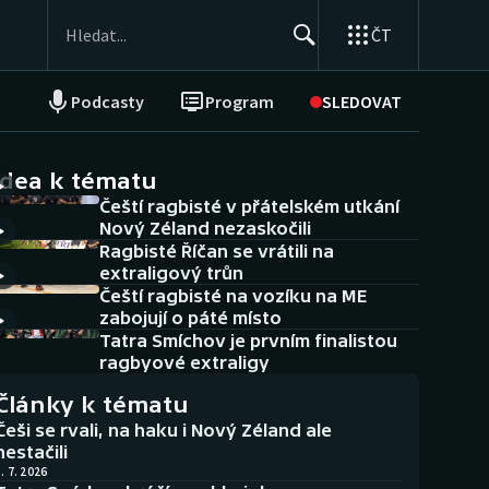
ČT
Podcasty
Program
SLEDOVAT
NEPŘEHLÉDNĚTE
Soutěže
idea k tématu
Čeští ragbisté v přátelském utkání
Historické návraty
Nový Zéland nezaskočili
Ragbisté Říčan se vrátili na
Aplikace ČT sport
extraligový trůn
Čeští ragbisté na vozíku na ME
AZ kvíz
zabojují o páté místo
Tatra Smíchov je prvním finalistou
ragbyové extraligy
Články k tématu
Češi se rvali, na haku i Nový Zéland ale
nestačili
. 7. 2026