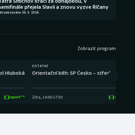
Tatra Smíchov kráčí za obhajobou, v
semifinále přejela Slavii a znovu vyzve Říčany
ktualizováno 30. 5. 2026
Zobrazit program
OSTATNÍ
H
kol Hluboká
Orientační běh: SP Česko – střední trať
H
Zítra
,
14:00
-
17:50
Z