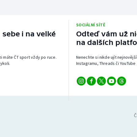
SOCIÁLNÍ SÍTĚ
 sebe i na velké
Odteď vám už nic
na dalších platf
izi máte ČT sport vždy po ruce.
Nenechte si nikde ujít nejnovější
ykoli.
Instagramu, Threads či YouTube 
Č