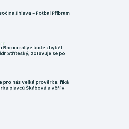
očina Jihlava – Fotbal Příbram
ORT
u Barum rallye bude chybět
ídr Stříteský, zotavuje se po
e pro nás velká prověrka, říká
rka plavců Škábová a věří v