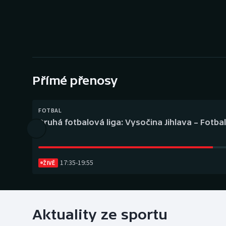
Curling
Dostihy
Florbal
Futsal
Přímé přenosy
Golf
FOTBAL
Druhá fotbalová liga: Vysočina Jihlava – Fotba
Gymnastika
17:35
-
19:55
ŽIVĚ
Aktuality ze sportu