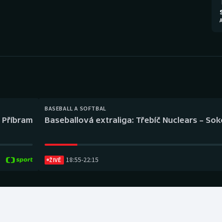
Moderní pětiboj
Triatlon
A
Motorsport
Veslování
Olympijské hry
Vodní slalom
Parasport
Volejbal
Plavání
Ostatní
BASEBALL A SOFTBAL
l Příbram
Baseballová extraliga: Třebíč Nuclears – So
Plážový volejbal
18:55
-
22:15
ŽIVĚ