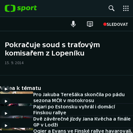
POPULÁRNÍ
SLEDOVAT
Fotbal
Pokračuje soud s traťovým
komisařem z Lopeníku
Hokej
15. 9. 2014
Tenis
Atletika
Videa k tématu
Cyklistika
Pro Jakuba Terešáka skončila po pádu
sezona MČR v motokrosu
Pajari po Estonsku vyhrál i domácí
DALŠÍ SPORTY
Finskou rallye
Dvě závěrečné jízdy Jana Kvěcha a finále
Americký fotbal
NEPŘEHLÉDNĚTE
GP v Lodži
Ogier a Evans ve Finské rallye havarovali,