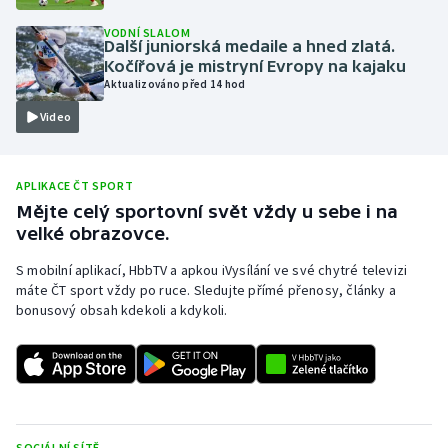
Olympijské hry
VODNÍ SLALOM
Další juniorská medaile a hned zlatá.
Kočířová je mistryní Evropy na kajaku
Parasport
Aktualizováno před 14 hod
Video
Plavání
Plážový volejbal
APLIKACE ČT SPORT
Mějte celý sportovní svět vždy u sebe i na
Ragby
velké obrazovce.
Rychlobruslení
S mobilní aplikací, HbbTV a apkou iVysílání ve své chytré televizi
máte ČT sport vždy po ruce. Sledujte přímé přenosy, články a
bonusový obsah kdekoli a kdykoli.
Rychlostní kanoistika
Short track
Sportovní střelba
SOCIÁLNÍ SÍTĚ