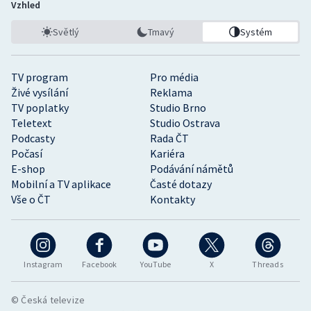
Vzhled
Světlý
Tmavý
Systém
TV program
Pro média
Živé vysílání
Reklama
TV poplatky
Studio Brno
Teletext
Studio Ostrava
Podcasty
Rada ČT
Počasí
Kariéra
E-shop
Podávání námětů
Mobilní a TV aplikace
Časté dotazy
Vše o ČT
Kontakty
Instagram
Facebook
YouTube
X
Threads
© Česká televize