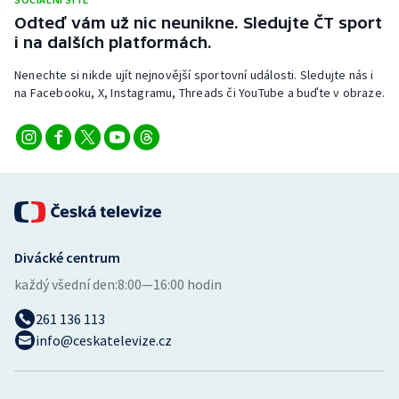
Stolní tenis
Odteď vám už nic neunikne. Sledujte ČT sport
i na dalších platformách.
Triatlon
Nenechte si nikde ujít nejnovější sportovní události. Sledujte nás i
na Facebooku, X, Instagramu, Threads či YouTube a buďte v obraze.
Veslování
Vodní slalom
Volejbal
Ostatní
Divácké centrum
každý všední den:
8:00—16:00 hodin
261 136 113
info@ceskatelevize.cz