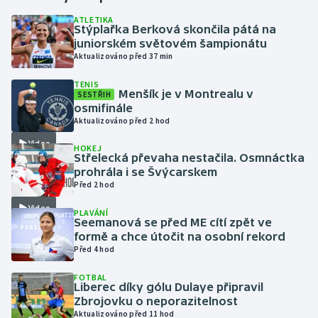
ATLETIKA
Stýplařka Berková skončila pátá na
Gymnastika
juniorském světovém šampionátu
Aktualizováno před 37 min
Házená
TENIS
Menšík je v Montrealu v
SESTŘIH
Jezdectví
osmifinále
Aktualizováno před 2 hod
Judo
Video
HOKEJ
Střelecká převaha nestačila. Osmnáctka
Krasobruslení
prohrála i se Švýcarskem
Před 2 hod
Lezení
Video
PLAVÁNÍ
Seemanová se před ME cítí zpět ve
Lyže a snowboard
formě a chce útočit na osobní rekord
Před 4 hod
Moderní pětiboj
FOTBAL
Liberec díky gólu Dulaye připravil
Zbrojovku o neporazitelnost
Motorsport
Aktualizováno před 11 hod