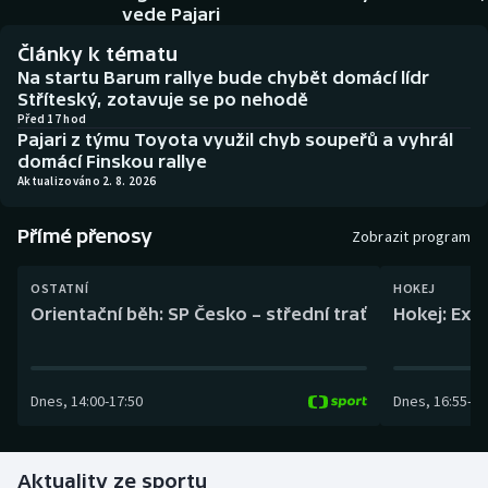
Baseball a softbal
Soutěže
vede Pajari
Články k tématu
Basketbal
Historické návraty
Na startu Barum rallye bude chybět domácí lídr
Stříteský, zotavuje se po nehodě
Biatlon
Aplikace ČT sport
Před 17 hod
Pajari z týmu Toyota využil chyb soupeřů a vyhrál
domácí Finskou rallye
Boby a skeleton
AZ kvíz
Aktualizováno 2. 8. 2026
Box
Přímé přenosy
Zobrazit program
Curling
OSTATNÍ
HOKEJ
Orientační běh: SP Česko – střední trať
Hokej: Exh
Dostihy
Florbal
Dnes
,
14:00
-
17:50
Dnes
,
16:55
-
19
Futsal
Aktuality ze sportu
Golf