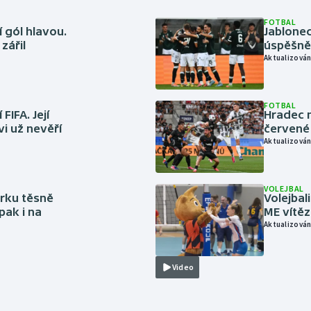
FOTBAL
 gól hlavou.
Jablonec
zářil
úspěšně 
Aktualizován
FOTBAL
FIFA. Její
Hradec n
vi už nevěří
červené
Aktualizován
VOLEJBAL
rku těsně
Volejbal
pak i na
ME vítě
Aktualizován
Video