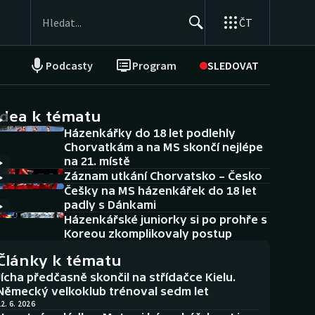
ČT
Podcasty
Program
SLEDOVAT
NEPŘEHLÉDNĚTE
Soutěže
idea k tématu
Házenkářky do 18 let podlehly
Historické návraty
Chorvatkám a na MS skončí nejlépe
na 21. místě
Aplikace ČT sport
Záznam utkání Chorvatsko – Česko
Češky na MS házenkářek do 18 let
AZ kvíz
padly s Dánkami
Házenkářské juniorky si po prohře s
Koreou zkomplikovaly postup
Články k tématu
Jícha předčasně skončil na střídačce Kielu.
Německý velkoklub trénoval sedm let
2. 6. 2026