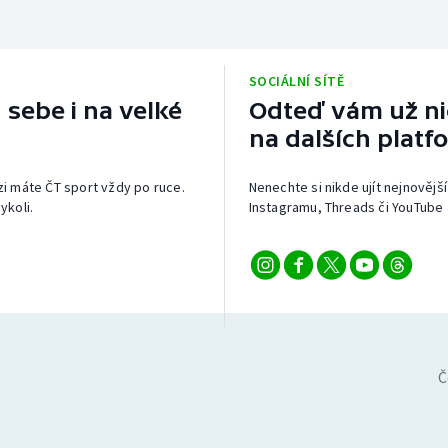
SOCIÁLNÍ SÍTĚ
 sebe i na velké
Odteď vám už nic
na dalších platf
izi máte ČT sport vždy po ruce.
Nenechte si nikde ujít nejnovější
ykoli.
Instagramu, Threads či YouTube 
Č