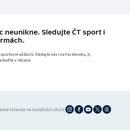
 neunikne. Sledujte ČT sport i
ormách.
 sportovní události. Sledujte nás i na Facebooku, X,
a buďte v obraze.
eská televize na sociálních sítích: