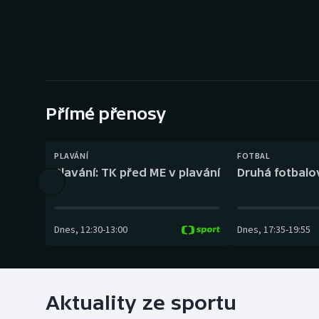
Curling
Dostihy
Florbal
Futsal
Přímé přenosy
Golf
PLAVÁNÍ
FOTBAL
Plavání: TK před ME v plavání
Druhá fotbalov
Gymnastika
Dnes
,
12:30
-
13:00
Dnes
,
17:35
-
19:55
Aktuality ze sportu