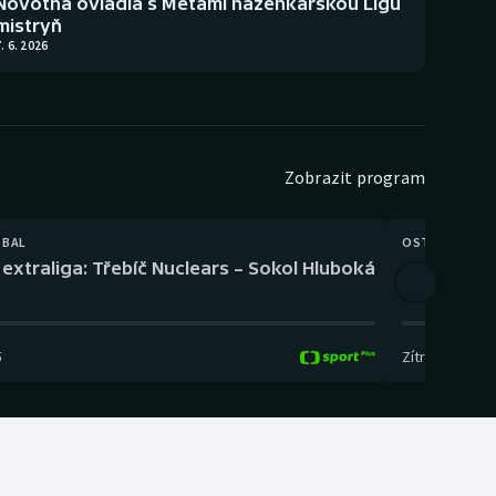
Novotná ovládla s Metami házenkářskou Ligu
mistryň
. 6. 2026
Zobrazit program
TBAL
OSTATNÍ
extraliga: Třebíč Nuclears – Sokol Hluboká
Orientační
5
Zítra
,
14:00
-
17