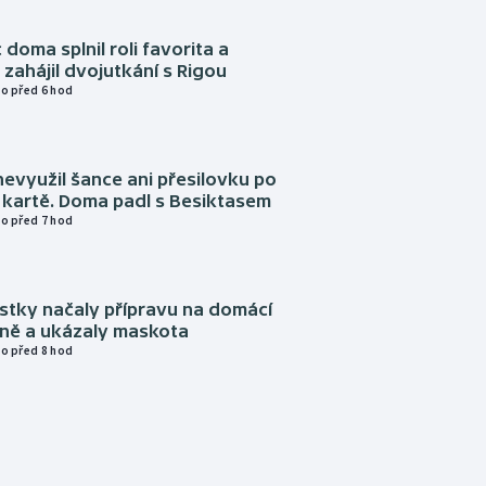
 doma splnil roli favorita a
zahájil dvojutkání s Rigou
o před 6 hod
evyužil šance ani přesilovku po
 kartě. Doma padl s Besiktasem
o před 7 hod
istky načaly přípravu na domácí
zně a ukázaly maskota
o před 8 hod