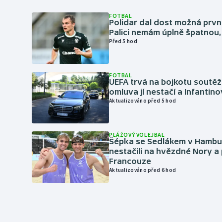
FOTBAL
Polidar dal dost možná první
Palici nemám úplně špatnou, 
Před 5 hod
FOTBAL
UEFA trvá na bojkotu soutěží 
omluva jí nestačí a Infantino
Aktualizováno před 5 hod
PLÁŽOVÝ VOLEJBAL
Šépka se Sedlákem v Hambu
nestačili na hvězdné Nory a 
Francouze
Aktualizováno před 6 hod