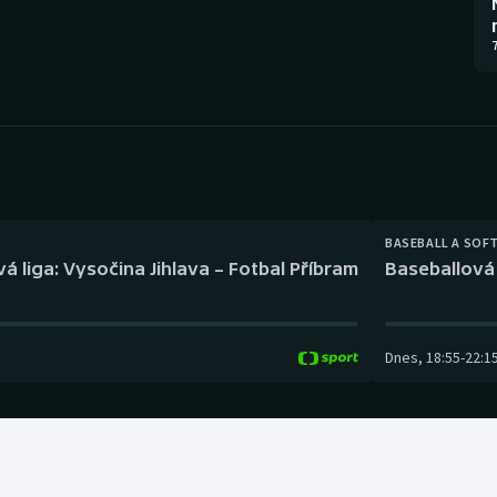
Moderní pětiboj
Triatlon
7
Motorsport
Veslování
Olympijské hry
Vodní slalom
Parasport
Volejbal
Plavání
Ostatní
BASEBALL A SOF
á liga: Vysočina Jihlava – Fotbal Příbram
Baseballová 
Plážový volejbal
Dnes
,
18:55
-
22:1