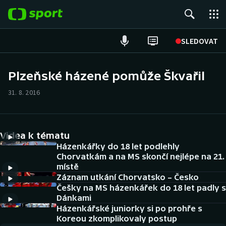
POPULÁRNÍ
SLEDOVAT
Fotbal
Plzeňské házené pomůže Škvařil
Hokej
31. 8. 2016
Tenis
Videa k tématu
Atletika
Házenkářky do 18 let podlehly
Chorvatkám a na MS skončí nejlépe na 21.
Cyklistika
místě
Záznam utkání Chorvatsko – Česko
DALŠÍ SPORTY
Češky na MS házenkářek do 18 let padly s
Dánkami
Americký fotbal
Házenkářské juniorky si po prohře s
NEPŘEHLÉDNĚTE
Koreou zkomplikovaly postup