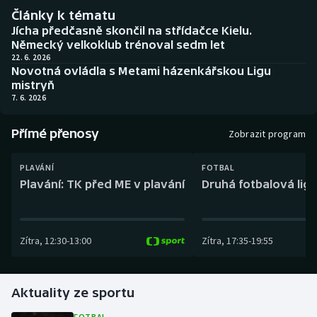
Baseball a softbal
Soutěže
Články k tématu
Jícha předčasně skončil na střídačce Kielu.
Basketbal
Historické návraty
Německý velkoklub trénoval sedm let
22. 6. 2026
Novotná ovládla s Metami házenkářskou Ligu
Biatlon
Aplikace ČT sport
mistryň
7. 6. 2026
Boby a skeleton
AZ kvíz
Přímé přenosy
Zobrazit program
Box
PLAVÁNÍ
FOTBAL
Curling
Plavání: TK před ME v plavání
Druhá fotbalová liga
Dostihy
Zítra
,
12:30
-
13:00
Zítra
,
17:35
-
19:55
Florbal
Futsal
Aktuality ze sportu
Golf
FOTBAL