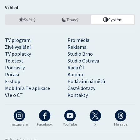
Vzhled
Světlý
Tmavý
Systém
TV program
Pro média
Živé vysílání
Reklama
TV poplatky
Studio Brno
Teletext
Studio Ostrava
Podcasty
Rada ČT
Počasí
Kariéra
E-shop
Podávání námětů
Mobilní a TV aplikace
Časté dotazy
Vše o ČT
Kontakty
Instagram
Facebook
YouTube
X
Threads