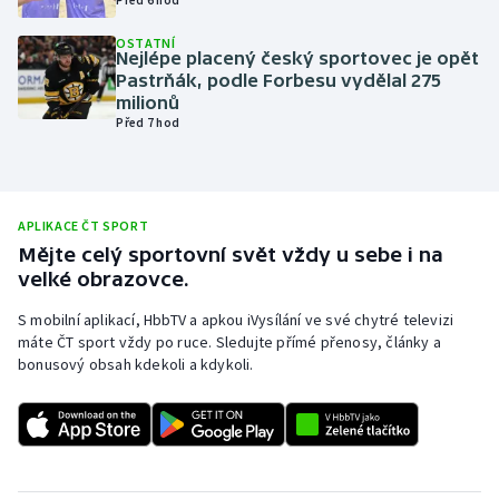
Olympijské hry
OSTATNÍ
Nejlépe placený český sportovec je opět
Pastrňák, podle Forbesu vydělal 275
Parasport
milionů
Před 7 hod
Plavání
Plážový volejbal
APLIKACE ČT SPORT
Ragby
Mějte celý sportovní svět vždy u sebe i na
velké obrazovce.
Rychlobruslení
S mobilní aplikací, HbbTV a apkou iVysílání ve své chytré televizi
máte ČT sport vždy po ruce. Sledujte přímé přenosy, články a
Rychlostní kanoistika
bonusový obsah kdekoli a kdykoli.
Short track
Sportovní střelba