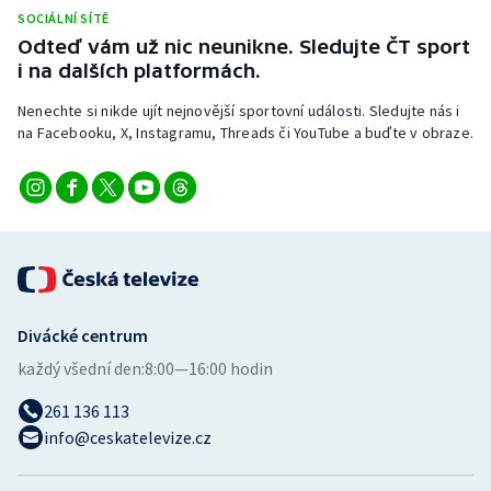
Stolní tenis
SOCIÁLNÍ SÍTĚ
Odteď vám už nic neunikne. Sledujte ČT sport
Triatlon
i na dalších platformách.
Nenechte si nikde ujít nejnovější sportovní události. Sledujte nás i
Veslování
na Facebooku, X, Instagramu, Threads či YouTube a buďte v obraze.
Vodní slalom
Volejbal
Ostatní
Divácké centrum
každý všední den:
8:00—16:00 hodin
261 136 113
info@ceskatelevize.cz