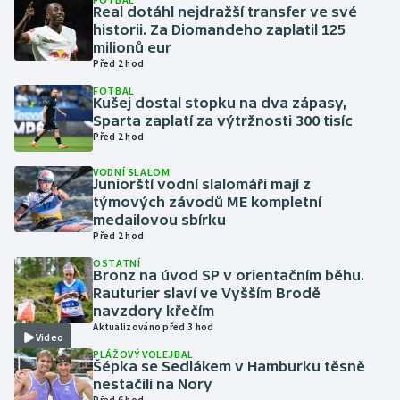
Real dotáhl nejdražší transfer ve své
historii. Za Diomandeho zaplatil 125
Gymnastika
milionů eur
Před 2 hod
Házená
FOTBAL
Kušej dostal stopku na dva zápasy,
Sparta zaplatí za výtržnosti 300 tisíc
Jezdectví
Před 2 hod
Judo
VODNÍ SLALOM
Juniorští vodní slalomáři mají z
týmových závodů ME kompletní
Krasobruslení
medailovou sbírku
Před 2 hod
Lezení
OSTATNÍ
Bronz na úvod SP v orientačním běhu.
Rauturier slaví ve Vyšším Brodě
Lyže a snowboard
navzdory křečím
Aktualizováno před 3 hod
Video
Moderní pětiboj
PLÁŽOVÝ VOLEJBAL
Šépka se Sedlákem v Hamburku těsně
Motorsport
nestačili na Nory
Před 6 hod