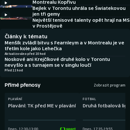
Montrealu Kopřivu
Baseball a softbal
Soutěže
Bejlek v Torontu uhrála se Šwiatekovou
jen tři gemy
Basketbal
Historické návraty
Největší tenisové talenty opět hrají na MS
v Prostějově
Biatlon
Aplikace ČT sport
Články k tématu
Menšík zvládl bitvu s Fearnleym a v Montrealu je ve
Boby a skeleton
AZ kvíz
třetím kole jako Lehečka
Aktualizováno před 20 hod
Noskové ani Krejčíkové druhé kolo v Torontu
Box
nevyšlo a s turnajem se v singlu loučí
Před 21 hod
Curling
Přímé přenosy
Zobrazit program
Dostihy
PLAVÁNÍ
FOTBAL
Florbal
Plavání: TK před ME v plavání
Druhá fotbalová liga
Futsal
Dnes
,
12:30
-
13:00
Dnes
,
17:35
-
19:55
Golf