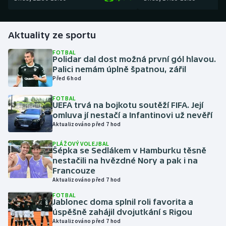
Gymnastika
Aktuality ze sportu
Házená
FOTBAL
Polidar dal dost možná první gól hlavou.
Palici nemám úplně špatnou, zářil
Jezdectví
Před 6 hod
Judo
FOTBAL
UEFA trvá na bojkotu soutěží FIFA. Její
omluva jí nestačí a Infantinovi už nevěří
Krasobruslení
Aktualizováno před 7 hod
Lezení
PLÁŽOVÝ VOLEJBAL
Šépka se Sedlákem v Hamburku těsně
nestačili na hvězdné Nory a pak i na
Lyže a snowboard
Francouze
Aktualizováno před 7 hod
Moderní pětiboj
FOTBAL
Jablonec doma splnil roli favorita a
úspěšně zahájil dvojutkání s Rigou
Motorsport
Aktualizováno před 7 hod