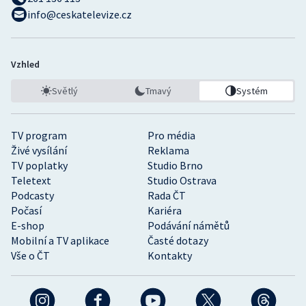
info@ceskatelevize.cz
Vzhled
Světlý
Tmavý
Systém
TV program
Pro média
Živé vysílání
Reklama
TV poplatky
Studio Brno
Teletext
Studio Ostrava
Podcasty
Rada ČT
Počasí
Kariéra
E-shop
Podávání námětů
Mobilní a TV aplikace
Časté dotazy
Vše o ČT
Kontakty