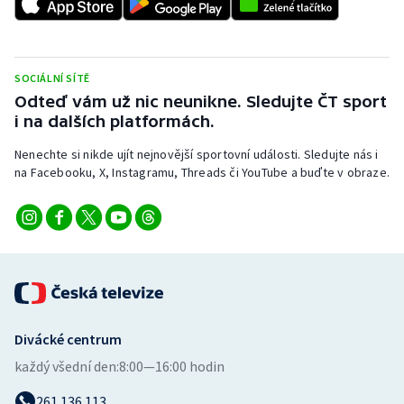
Stolní tenis
Triatlon
SOCIÁLNÍ SÍTĚ
Veslování
Odteď vám už nic neunikne. Sledujte ČT sport
i na dalších platformách.
Vodní slalom
Nenechte si nikde ujít nejnovější sportovní události. Sledujte nás i
na Facebooku, X, Instagramu, Threads či YouTube a buďte v obraze.
Volejbal
Ostatní
Divácké centrum
každý všední den:
8:00—16:00 hodin
261 136 113