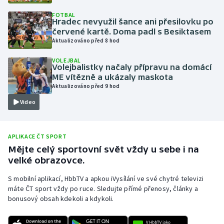
Olympijské hry
FOTBAL
Hradec nevyužil šance ani přesilovku po
červené kartě. Doma padl s Besiktasem
Parasport
Aktualizováno před 8 hod
VOLEJBAL
Plavání
Volejbalistky načaly přípravu na domácí
ME vítězně a ukázaly maskota
Plážový volejbal
Aktualizováno před 9 hod
Video
Ragby
Rychlobruslení
APLIKACE ČT SPORT
Mějte celý sportovní svět vždy u sebe i na
Rychlostní kanoistika
velké obrazovce.
S mobilní aplikací, HbbTV a apkou iVysílání ve své chytré televizi
Short track
máte ČT sport vždy po ruce. Sledujte přímé přenosy, články a
bonusový obsah kdekoli a kdykoli.
Sportovní střelba