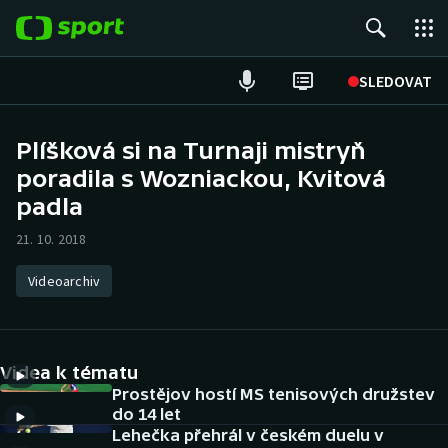
POPULÁRNÍ
SLEDOVAT
Fotbal
Plíšková si na Turnaji mistryň
poradila s Wozniackou, Kvitová
Hokej
padla
Tenis
21. 10. 2018
Atletika
Videoarchiv
Cyklistika
DALŠÍ SPORTY
Videa k tématu
Prostějov hostí MS tenisových družstev
Americký fotbal
NEPŘEHLÉDNĚTE
do 14 let
Lehečka přehrál v českém duelu v