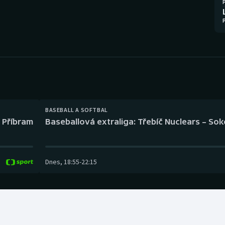
Moderní pětiboj
Triatlon
Motorsport
Veslování
Olympijské hry
Vodní slalom
Parasport
Volejbal
Plavání
Ostatní
BASEBALL A SOFTBAL
l Příbram
Baseballová extraliga: Třebíč Nuclears – So
Plážový volejbal
Dnes
,
18:55
-
22:15