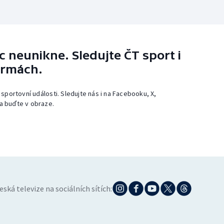
 neunikne. Sledujte ČT sport i
ormách.
 sportovní události. Sledujte nás i na Facebooku, X,
a buďte v obraze.
eská televize na sociálních sítích: