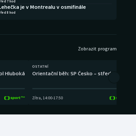
Před 7 hod
Lehečka je v Montrealu v osmifinále
Před 8 hod
Zobrazit program
OSTATNÍ
H
kol Hluboká
Orientační běh: SP Česko – střední trať
H
Zítra
,
14:00
-
17:50
Z