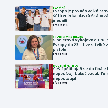
PLAVÁNÍ
Evropa je pro nás velká prov
šéftrenérka plavců Škábová 
medaili
Před 25 min
SPORTOVNÍ STŘELBA
Šindlerová vybojovala titul 
Evropy do 23 let ve střelbě 
pistole
Před 1 hod
MODERNÍ PĚTIBOJ
Čeští pětibojaři se do finále
nepodívají. Lukeš vzdal, To
nepostoupil
Před 1 hod