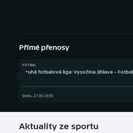
Curling
Dostihy
Florbal
Futsal
Přímé přenosy
Golf
FOTBAL
Druhá fotbalová liga: Vysočina Jihlava – Fotba
Gymnastika
Dnes
,
17:35
-
19:55
Aktuality ze sportu