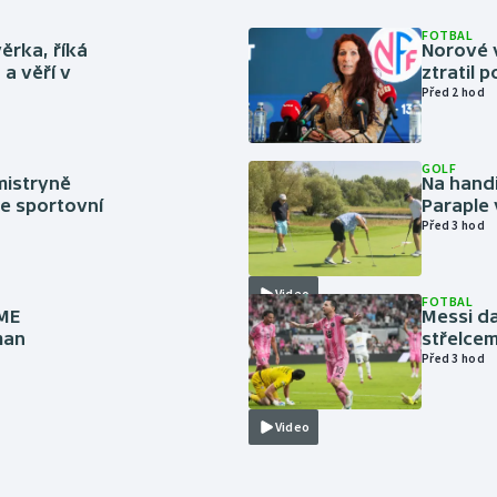
FOTBAL
ěrka, říká
Norové v
a věří v
ztratil 
Před 2 hod
GOLF
mistryně
Na handi
ze sportovní
Paraple 
Před 3 hod
Video
FOTBAL
 ME
Messi da
man
střelcem
Před 3 hod
Video