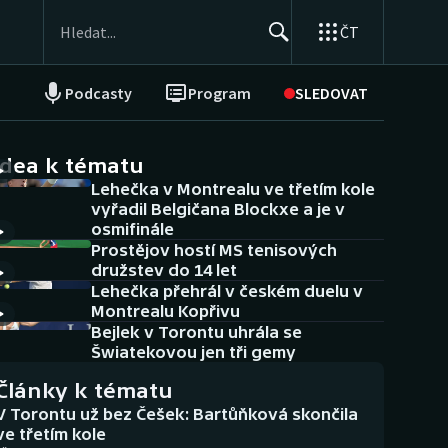
ČT
Podcasty
Program
SLEDOVAT
NEPŘEHLÉDNĚTE
Soutěže
idea k tématu
Lehečka v Montrealu ve třetím kole
Historické návraty
vyřadil Belgičana Blockxe a je v
osmifinále
Aplikace ČT sport
Prostějov hostí MS tenisových
družstev do 14 let
AZ kvíz
Lehečka přehrál v českém duelu v
Montrealu Kopřivu
Bejlek v Torontu uhrála se
Šwiatekovou jen tři gemy
Články k tématu
V Torontu už bez Češek: Bartůňková skončila
ve třetím kole