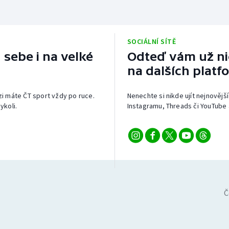
SOCIÁLNÍ SÍTĚ
 sebe i na velké
Odteď vám už nic
na dalších platf
izi máte ČT sport vždy po ruce.
Nenechte si nikde ujít nejnovější
ykoli.
Instagramu, Threads či YouTube 
Č