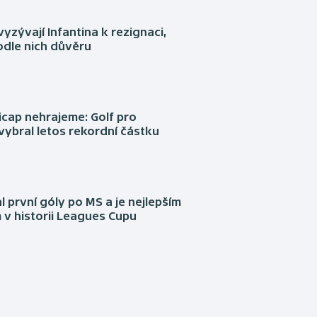
yzývají Infantina k rezignaci,
podle nich důvěru
cap nehrajeme: Golf pro
vybral letos rekordní částku
l první góly po MS a je nejlepším
 v historii Leagues Cupu