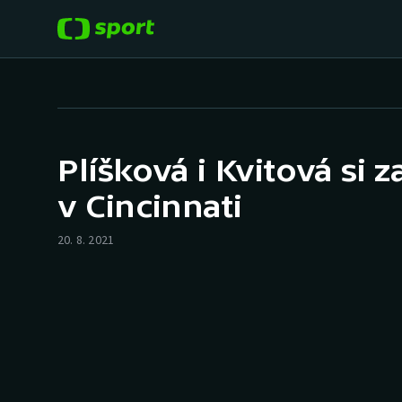
POPULÁRNÍ
DALŠÍ SPORTY
Fotbal
Americký fotbal
Plíšková i Kvitová si z
Hokej
Baseball a softbal
v Cincinnati
Tenis
Basketbal
20. 8. 2021
Atletika
Biatlon
Cyklistika
Boby a skeleton
Box