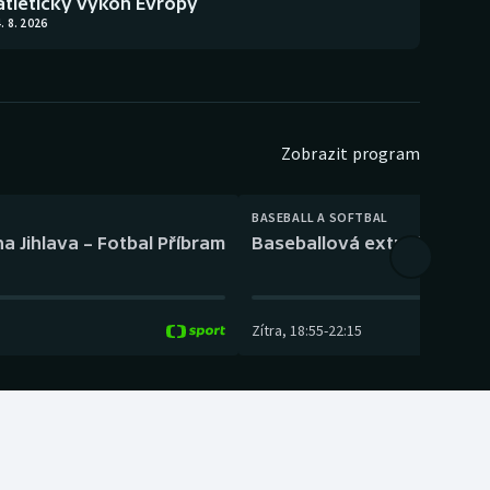
atletický výkon Evropy
. 8. 2026
Zobrazit program
BASEBALL A SOFTBAL
a Jihlava – Fotbal Příbram
Baseballová extraliga: Tře
Zítra
,
18:55
-
22:15