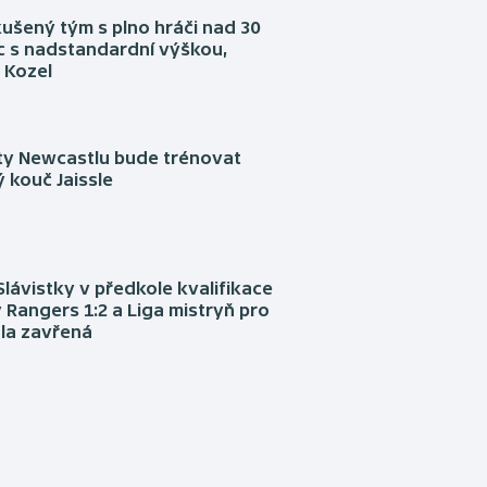
kušený tým s plno hráči nad 30
íc s nadstandardní výškou,
 Kozel
sty Newcastlu bude trénovat
 kouč Jaissle
Slávistky v předkole kvalifikace
 Rangers 1:2 a Liga mistryň pro
la zavřená