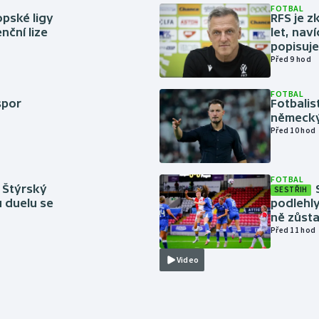
FOTBAL
pské ligy
RFS je z
nční lize
let, nav
popisuje
Před 9 hod
FOTBAL
spor
Fotbali
německý
Před 10 hod
FOTBAL
 Štýrský
SESTŘIH
u duelu se
podlehly
ně zůsta
Před 11 hod
Video