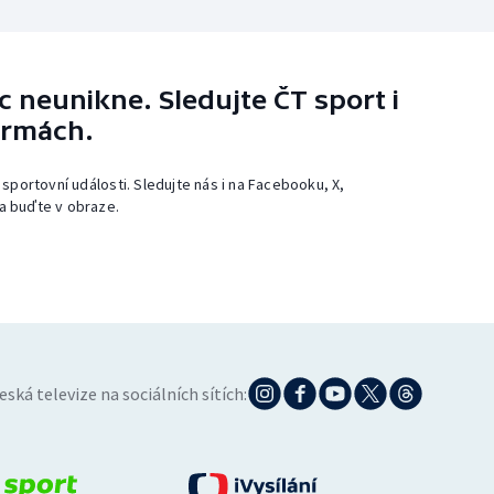
 neunikne. Sledujte ČT sport i
ormách.
 sportovní události. Sledujte nás i na Facebooku, X,
a buďte v obraze.
eská televize na sociálních sítích: