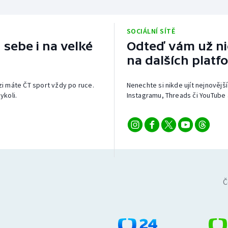
SOCIÁLNÍ SÍTĚ
 sebe i na velké
Odteď vám už nic
na dalších platf
izi máte ČT sport vždy po ruce.
Nenechte si nikde ujít nejnovější
ykoli.
Instagramu, Threads či YouTube 
Č