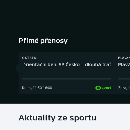
Curling
Dostihy
Florbal
Přímé přenosy
Futsal
Golf
OSTATNÍ
PLAVÁ
Orientační běh: SP Česko – dlouhá trať
Plavá
Gymnastika
Dnes
,
11:50
-
16:00
Zítra
,
Aktuality ze sportu