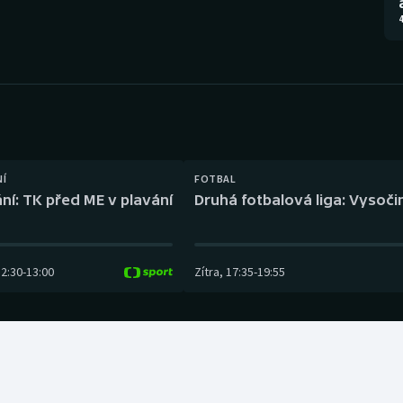
Moderní pětiboj
Triatlon
4
Motorsport
Veslování
Olympijské hry
Vodní slalom
Parasport
Volejbal
Plavání
Ostatní
NÍ
FOTBAL
ní: TK před ME v plavání
Druhá fotbalová liga: Vysočin
Plážový volejbal
12:30
-
13:00
Zítra
,
17:35
-
19:55