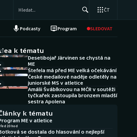
ČT
Podcasty
Program
SLEDOVAT
NEPŘEHLÉDNĚTE
Soutěže
idea k tématu
Desetibojař Järvinen se chystá na
Historické návraty
ME
Štefela má před ME velká očekávání
Aplikace ČT sport
České medailové naděje odletěly na
juniorské MS v atletice
AZ kvíz
Amálii Švábíkovou na MČR v soutěži
tyčkařek zastoupila bronzem mladší
sestra Apolena
Články k tématu
Program ME v atletice
Před 20 hod
Botková se dostala do hlasování o nejlepší