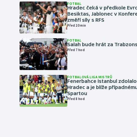
FOTBAL
Hradec čeká v předkole Evro
Besiktas, Jablonec v Konfere
změří síly s RFS
Před 20 min
FOTBAL
Salah bude hrát za Trabzon
Před 7 hod
FOTBALOVÁ LIGA MISTRŮ
Fenerbahce Istanbul zdolalo
Hradec a je blíže případném
Spartou
Před 8 hod