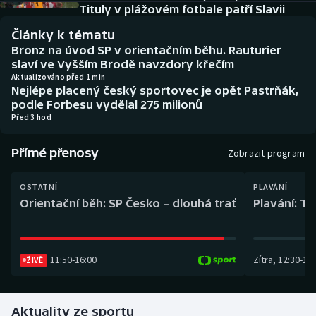
Baseball a softbal
Soutěže
Tituly v plážovém fotbale patří Slavii
Články k tématu
Basketbal
Historické návraty
Bronz na úvod SP v orientačním běhu. Rauturier
slaví ve Vyšším Brodě navzdory křečím
Biatlon
Aplikace ČT sport
Aktualizováno před 1 min
Nejlépe placený český sportovec je opět Pastrňák,
podle Forbesu vydělal 275 milionů
Boby a skeleton
AZ kvíz
Před 3 hod
Box
Přímé přenosy
Zobrazit program
Curling
OSTATNÍ
PLAVÁNÍ
Orientační běh: SP Česko – dlouhá trať
Plavání: TK
Dostihy
Florbal
11:50
-
16:00
Zítra
,
12:30
-
13:
ŽIVĚ
Futsal
Aktuality ze sportu
Golf