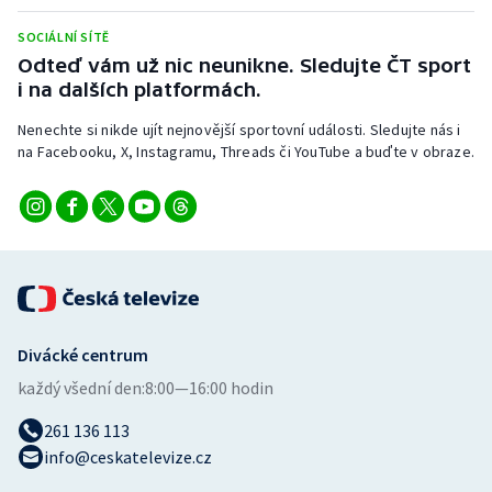
Stolní tenis
SOCIÁLNÍ SÍTĚ
Odteď vám už nic neunikne. Sledujte ČT sport
Triatlon
i na dalších platformách.
Veslování
Nenechte si nikde ujít nejnovější sportovní události. Sledujte nás i
na Facebooku, X, Instagramu, Threads či YouTube a buďte v obraze.
Vodní slalom
Volejbal
Ostatní
Divácké centrum
každý všední den:
8:00—16:00 hodin
261 136 113
info@ceskatelevize.cz