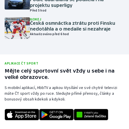
projektu superligy
Olympijské hry
Před 5 hod
HOKEJ
Parasport
Česká osmnáctka ztrátu proti Finsku
nedotáhla a o medaile si nezahraje
Aktualizováno před 6 hod
Plavání
Plážový volejbal
Ragby
APLIKACE ČT SPORT
Mějte celý sportovní svět vždy u sebe i na
velké obrazovce.
Rychlobruslení
S mobilní aplikací, HbbTV a apkou iVysílání ve své chytré televizi
Rychlostní kanoistika
máte ČT sport vždy po ruce. Sledujte přímé přenosy, články a
bonusový obsah kdekoli a kdykoli.
Short track
Sportovní střelba