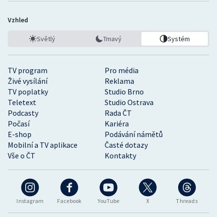
Vzhled
Světlý
Tmavý
Systém
TV program
Pro média
Živé vysílání
Reklama
TV poplatky
Studio Brno
Teletext
Studio Ostrava
Podcasty
Rada ČT
Počasí
Kariéra
E-shop
Podávání námětů
Mobilní a TV aplikace
Časté dotazy
Vše o ČT
Kontakty
Instagram
Facebook
YouTube
X
Threads