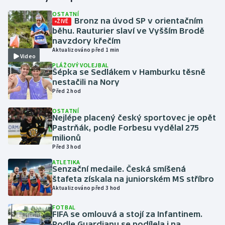
OSTATNÍ
Bronz na úvod SP v orientačním
ŽIVĚ
Gymnastika
běhu. Rauturier slaví ve Vyšším Brodě
navzdory křečím
Házená
Aktualizováno před 1 min
Video
PLÁŽOVÝ VOLEJBAL
Jezdectví
Šépka se Sedlákem v Hamburku těsně
nestačili na Nory
Před 2 hod
Judo
OSTATNÍ
Nejlépe placený český sportovec je opět
Krasobruslení
Pastrňák, podle Forbesu vydělal 275
milionů
Lezení
Před 3 hod
ATLETIKA
Lyže a snowboard
Senzační medaile. Česká smíšená
štafeta získala na juniorském MS stříbro
Aktualizováno před 3 hod
Moderní pětiboj
FOTBAL
FIFA se omlouvá a stojí za Infantinem.
Motorsport
Podle Guardianu se podílela i na