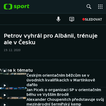
POPULÁRNÍ
SLEDOVAT
Fotbal
Petrov vyhrál pro Albánii, trénuje
ale v Česku
Hokej
19. 12. 2020
Tenis
Atletika
Videa k tématu
Cyklistika
Českým orientačním běžcům se v
úvodních kvalifikacích v Martínkově
dařilo
DALŠÍ SPORTY
Jan Picek o organizaci SP v orientačním
běhu ve Vyšším Brodě
Americký fotbal
NEPŘEHLÉDNĚTE
Alexander Choupenitch představuje svůj
mezinárodní šermířský kemp