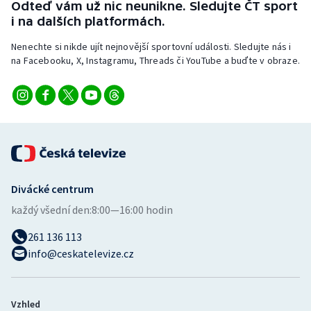
Odteď vám už nic neunikne. Sledujte ČT sport
Stolní tenis
i na dalších platformách.
Triatlon
Nenechte si nikde ujít nejnovější sportovní události. Sledujte nás i
na Facebooku, X, Instagramu, Threads či YouTube a buďte v obraze.
Veslování
Vodní slalom
Volejbal
Ostatní
Divácké centrum
každý všední den:
8:00—16:00 hodin
261 136 113
info@ceskatelevize.cz
Vzhled