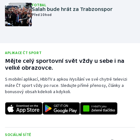
FOTBAL
Olympijské hry
Salah bude hrát za Trabzonspor
Před 10 hod
Parasport
Plavání
APLIKACE ČT SPORT
Plážový volejbal
Mějte celý sportovní svět vždy u sebe i na
velké obrazovce.
Ragby
S mobilní aplikací, HbbTV a apkou iVysílání ve své chytré televizi
Rychlobruslení
máte ČT sport vždy po ruce. Sledujte přímé přenosy, články a
bonusový obsah kdekoli a kdykoli.
Rychlostní kanoistika
Short track
Sportovní střelba
SOCIÁLNÍ SÍTĚ