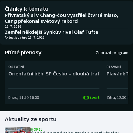
Baseball a softbal
Soutěže
Články k tématu
Přívratský si v Chang-čou vystřílel čtvrté místo,
Basketbal
Historické návraty
Čang překonal světový rekord
26. 7. 2026
Zemřel někdejší Synkův rival Olaf Tufte
Biatlon
Aplikace ČT sport
Aktualizováno 21. 7. 2026
Boby a skeleton
AZ kvíz
Přímé přenosy
Zobrazit program
Box
OSTATNÍ
PLAVÁNÍ
Orientační běh: SP Česko – dlouhá trať
Plavání: TK
Curling
Dostihy
Dnes
,
11:50
-
16:00
Zítra
,
12:30
-
13:
Florbal
Futsal
Aktuality ze sportu
HOKEJ
Golf