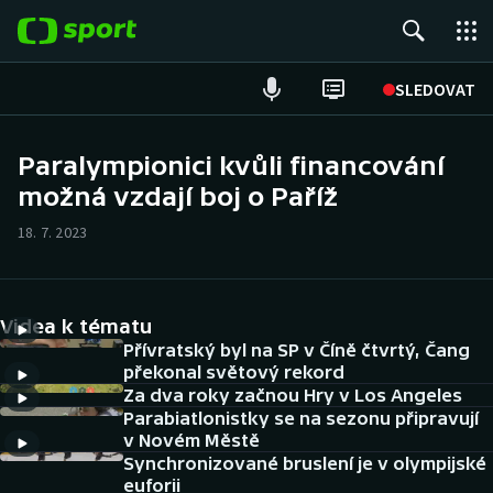
POPULÁRNÍ
SLEDOVAT
Fotbal
Paralympionici kvůli financování
možná vzdají boj o Paříž
Hokej
18. 7. 2023
Tenis
Atletika
Videa k tématu
Cyklistika
Přívratský byl na SP v Číně čtvrtý, Čang
překonal světový rekord
Za dva roky začnou Hry v Los Angeles
DALŠÍ SPORTY
Parabiatlonistky se na sezonu připravují
v Novém Městě
Americký fotbal
NEPŘEHLÉDNĚTE
Synchronizované bruslení je v olympijské
euforii