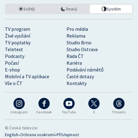
Světlý
Tmavý
Systém
TV program
Pro média
Živé vysílání
Reklama
TV poplatky
Studio Brno
Teletext
Studio Ostrava
Podcasty
Rada ČT
Počasí
Kariéra
E-shop
Podávání námětů
Mobilní a TV aplikace
Časté dotazy
Vše o ČT
Kontakty
Instagram
Facebook
YouTube
X
Threads
© Česká televize
•
•
English
Ochrana soukromí
Přístupnost