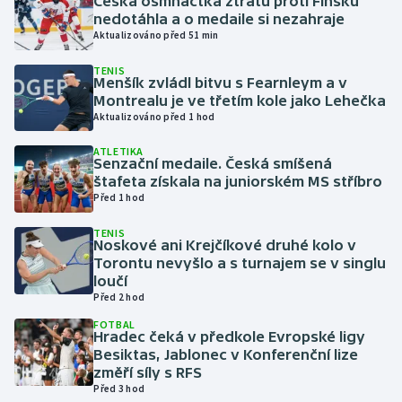
Česká osmnáctka ztrátu proti Finsku
nedotáhla a o medaile si nezahraje
Aktualizováno před 51 min
Gymnastika
TENIS
Menšík zvládl bitvu s Fearnleym a v
Házená
Montrealu je ve třetím kole jako Lehečka
Aktualizováno před 1 hod
Jezdectví
ATLETIKA
Senzační medaile. Česká smíšená
Judo
štafeta získala na juniorském MS stříbro
Před 1 hod
Krasobruslení
TENIS
Noskové ani Krejčíkové druhé kolo v
Lezení
Torontu nevyšlo a s turnajem se v singlu
loučí
Lyže a snowboard
Před 2 hod
FOTBAL
Hradec čeká v předkole Evropské ligy
Moderní pětiboj
Besiktas, Jablonec v Konferenční lize
změří síly s RFS
Motorsport
Před 3 hod