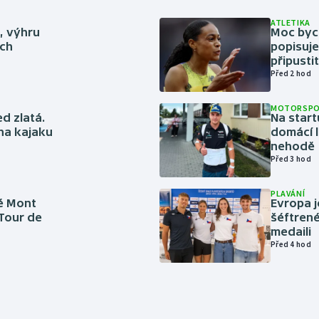
ATLETIKA
ě, výhru
Moc bych
ich
popisuje
připustit
Před 2 hod
MOTORSP
ed zlatá.
Na start
 na kajaku
domácí l
nehodě
Před 3 hod
PLAVÁNÍ
é Mont
Evropa j
 Tour de
šéftrené
medaili
Před 4 hod