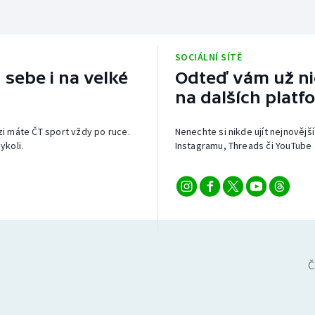
SOCIÁLNÍ SÍTĚ
 sebe i na velké
Odteď vám už nic
na dalších platf
izi máte ČT sport vždy po ruce.
Nenechte si nikde ujít nejnovější
ykoli.
Instagramu, Threads či YouTube 
Č