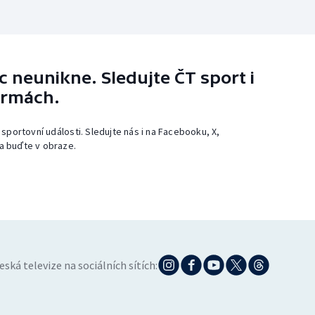
 neunikne. Sledujte ČT sport i
ormách.
 sportovní události. Sledujte nás i na Facebooku, X,
a buďte v obraze.
eská televize na sociálních sítích: