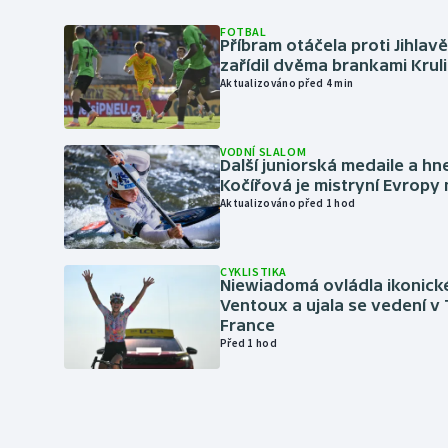
FOTBAL
Příbram otáčela proti Jihlav
zařídil dvěma brankami Krul
Aktualizováno před 4 min
VODNÍ SLALOM
Další juniorská medaile a hn
Kočířová je mistryní Evropy
Aktualizováno před 1 hod
CYKLISTIKA
Niewiadomá ovládla ikonick
Ventoux a ujala se vedení v
France
Před 1 hod