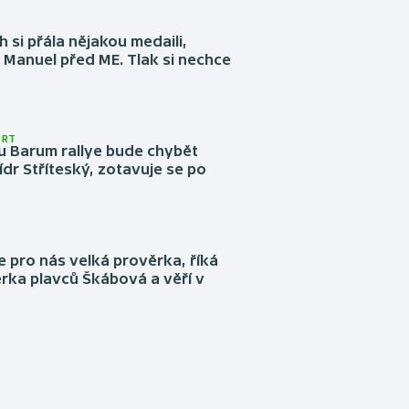
 si přála nějakou medaili,
 Manuel před ME. Tlak si nechce
ORT
u Barum rallye bude chybět
ídr Stříteský, zotavuje se po
e pro nás velká prověrka, říká
rka plavců Škábová a věří v