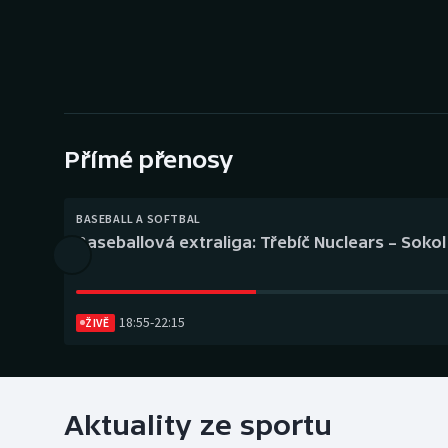
Curling
Dostihy
Florbal
Futsal
Přímé přenosy
Golf
BASEBALL A SOFTBAL
Baseballová extraliga: Třebíč Nuclears – Soko
Gymnastika
18:55
-
22:15
ŽIVĚ
Aktuality ze sportu