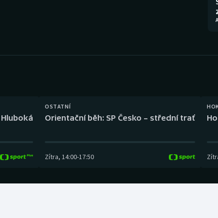
Moderní pětiboj
Triatlon
A
Motorsport
Veslování
Olympijské hry
Vodní slalom
Parasport
Volejbal
Plavání
Ostatní
OSTATNÍ
HO
l Hluboká
Orientační běh: SP Česko – střední trať
Ho
Plážový volejbal
Zítra
,
14:00
-
17:50
Zítr