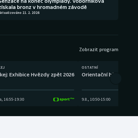
Senzace na konec olympiády. Voborníková
získala bronz v hromadném závodě
ktualizováno 21. 2. 2026
Zobrazit program
KEJ
OSTATNÍ
kej: Exhibice Hvězdy zpět 2026
Orientační běh: SP Čes
a
,
16:55
-
19:30
9.8.
,
10:50
-
15:00