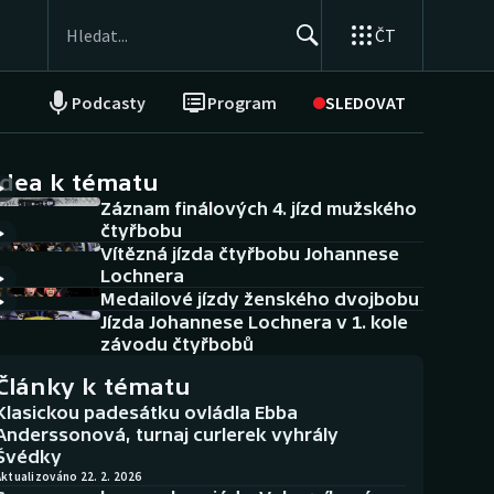
ČT
Podcasty
Program
SLEDOVAT
NEPŘEHLÉDNĚTE
Soutěže
idea k tématu
Záznam finálových 4. jízd mužského
Historické návraty
čtyřbobu
Vítězná jízda čtyřbobu Johannese
Aplikace ČT sport
Lochnera
Medailové jízdy ženského dvojbobu
AZ kvíz
Jízda Johannese Lochnera v 1. kole
závodu čtyřbobů
Články k tématu
Klasickou padesátku ovládla Ebba
Anderssonová, turnaj curlerek vyhrály
Švédky
ktualizováno 22. 2. 2026