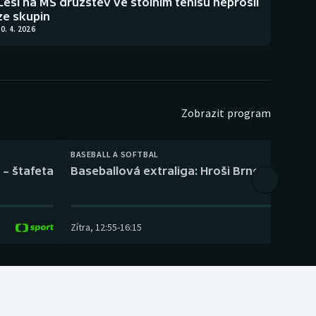
Češi na MS družstev ve stolním tenisu neprošli
ze skupin
0. 4. 2026
Zobrazit program
BASEBALL A SOFTBAL
 – štafeta
Baseballová extraliga: Hroši Brno – Eagles
Zítra
,
12:55
-
16:15