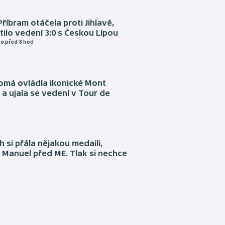
Příbram otáčela proti Jihlavě,
atilo vedení 3:0 s Českou Lípou
o před 8 hod
omá ovládla ikonické Mont
a ujala se vedení v Tour de
 si přála nějakou medaili,
 Manuel před ME. Tlak si nechce