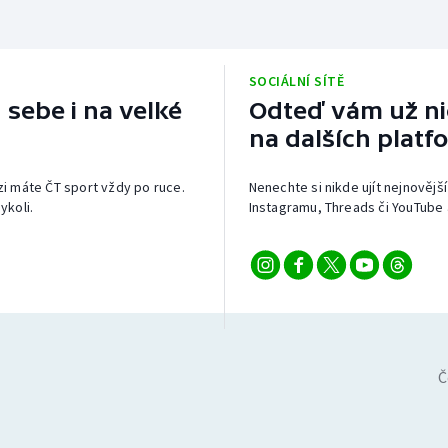
SOCIÁLNÍ SÍTĚ
 sebe i na velké
Odteď vám už nic
na dalších platf
izi máte ČT sport vždy po ruce.
Nenechte si nikde ujít nejnovější
ykoli.
Instagramu, Threads či YouTube 
Č