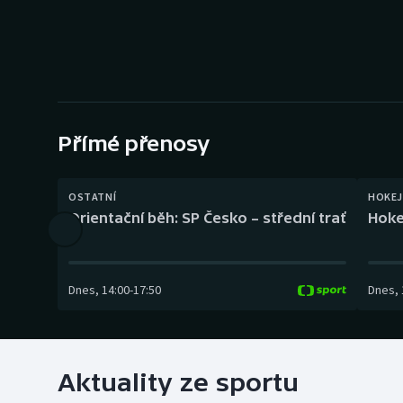
Curling
Dostihy
Florbal
Futsal
Přímé přenosy
Golf
OSTATNÍ
HOKEJ
Orientační běh: SP Česko – střední trať
Hoke
Gymnastika
Dnes
,
14:00
-
17:50
Dnes
,
Aktuality ze sportu