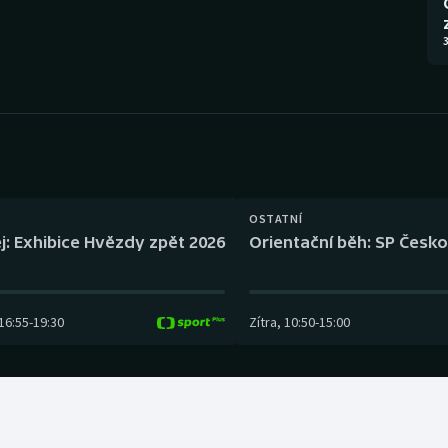
Moderní pětiboj
Triatlon
3
Motorsport
Veslování
Olympijské hry
Vodní slalom
Parasport
Volejbal
Plavání
Ostatní
OSTATNÍ
j: Exhibice Hvězdy zpět 2026
Orientační běh: SP Česko
Plážový volejbal
16:55
-
19:30
Zítra
,
10:50
-
15:00