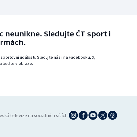
 neunikne. Sledujte ČT sport i
ormách.
 sportovní události. Sledujte nás i na Facebooku, X,
a buďte v obraze.
eská televize na sociálních sítích: