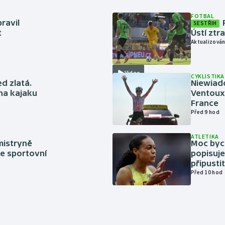
FOTBAL
ravil
SESTŘIH
t
Ústí ztr
Aktualizován
Video
CYKLISTIKA
ed zlatá.
Niewiad
 na kajaku
Ventoux 
France
Před 9 hod
ATLETIKA
mistryně
Moc bych
ze sportovní
popisuje
připustit
Před 10 hod