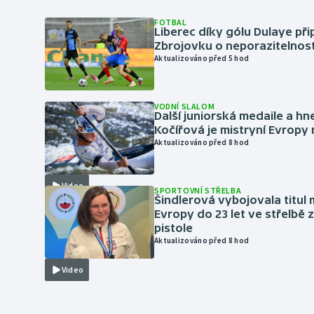
FOTBAL
Liberec díky gólu Dulaye přip
Zbrojovku o neporazitelnos
Aktualizováno před 5 hod
VODNÍ SLALOM
Další juniorská medaile a hn
Kočířová je mistryní Evropy
Aktualizováno před 8 hod
Video
SPORTOVNÍ STŘELBA
Šindlerová vybojovala titul 
Evropy do 23 let ve střelbě 
pistole
Aktualizováno před 8 hod
Video