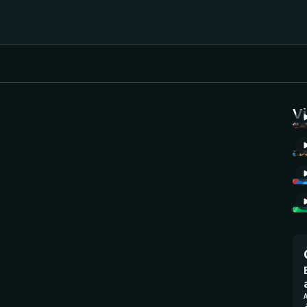
Házená
Ragby
V
Jezdectví
Rychlobruslení
Rychlostní
Judo
kanoistika
Krasobruslení
Short track
Lezení
Sportovní střelba
Lyže a snowboard
Stolní tenis
A