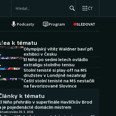
ČT
Podcasty
Program
SLEDOVAT
NEPŘEHLÉDNĚTE
Soutěže
idea k tématu
Olympijský vítěz Waldner baví při
Historické návraty
exhibici v Česku
El Niňo po sedmi letech ovládlo
Aplikace ČT sport
extraligu stolního tenisu
Stolní tenisté si play-off na MS
AZ kvíz
družstev v Londýně nezahrají
Čeští stolní tenisté na MS nestačili
na favorizované Slovince
Články k tématu
El Niňo přehrálo v superfinále Havlíčkův Brod
a je pojedenácté domácím mistrem
ktualizováno 30. 5. 2026