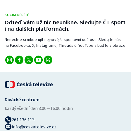
Stolní tenis
SOCIÁLNÍ SÍTĚ
Triatlon
Odteď vám už nic neunikne. Sledujte ČT sport
i na dalších platformách.
Veslování
Nenechte si nikde ujít nejnovější sportovní události. Sledujte nás i
na Facebooku, X, Instagramu, Threads či YouTube a buďte v obraze.
Vodní slalom
Volejbal
Ostatní
Divácké centrum
každý všední den:
8:00—16:00 hodin
261 136 113
info@ceskatelevize.cz