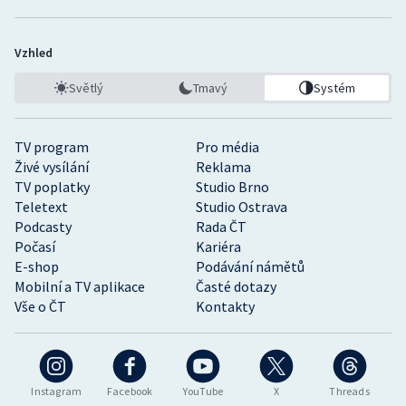
Vzhled
Světlý
Tmavý
Systém
TV program
Pro média
Živé vysílání
Reklama
TV poplatky
Studio Brno
Teletext
Studio Ostrava
Podcasty
Rada ČT
Počasí
Kariéra
E-shop
Podávání námětů
Mobilní a TV aplikace
Časté dotazy
Vše o ČT
Kontakty
Instagram
Facebook
YouTube
X
Threads