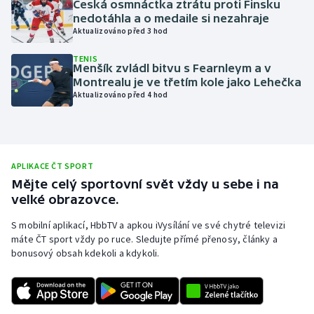
Česká osmnáctka ztrátu proti Finsku
nedotáhla a o medaile si nezahraje
Olympijské hry
Aktualizováno před 3 hod
Parasport
TENIS
Menšík zvládl bitvu s Fearnleym a v
Montrealu je ve třetím kole jako Lehečka
Plavání
Aktualizováno před 4 hod
Plážový volejbal
Ragby
APLIKACE ČT SPORT
Mějte celý sportovní svět vždy u sebe i na
Rychlobruslení
velké obrazovce.
Rychlostní kanoistika
S mobilní aplikací, HbbTV a apkou iVysílání ve své chytré televizi
máte ČT sport vždy po ruce. Sledujte přímé přenosy, články a
bonusový obsah kdekoli a kdykoli.
Short track
Sportovní střelba