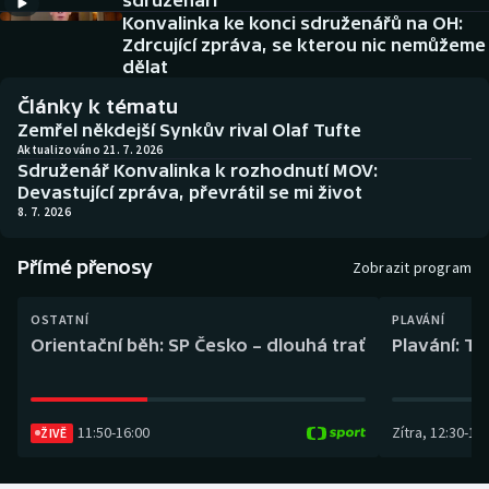
sdruženáři
Baseball a softbal
Soutěže
Konvalinka ke konci sdruženářů na OH:
Zdrcující zpráva, se kterou nic nemůžeme
Basketbal
Historické návraty
dělat
Články k tématu
Biatlon
Aplikace ČT sport
Zemřel někdejší Synkův rival Olaf Tufte
Aktualizováno 21. 7. 2026
Sdruženář Konvalinka k rozhodnutí MOV:
Boby a skeleton
AZ kvíz
Devastující zpráva, převrátil se mi život
8. 7. 2026
Box
Přímé přenosy
Zobrazit program
Curling
OSTATNÍ
PLAVÁNÍ
Dostihy
Orientační běh: SP Česko – dlouhá trať
Plavání: TK
Florbal
11:50
-
16:00
Zítra
,
12:30
-
13:
Futsal
ŽIVĚ
Golf