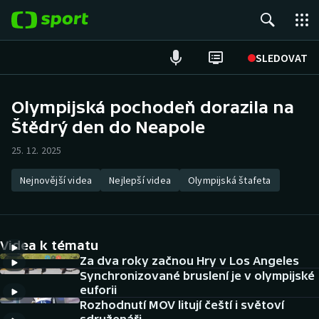
POPULÁRNÍ
SLEDOVAT
Fotbal
Olympijská pochodeň dorazila na
Štědrý den do Neapole
Hokej
25. 12. 2025
Tenis
Nejnovější videa
Nejlepší videa
Olympijská štafeta
Atletika
Cyklistika
Videa k tématu
DALŠÍ SPORTY
Za dva roky začnou Hry v Los Angeles
Synchronizované bruslení je v olympijské
euforii
Americký fotbal
NEPŘEHLÉDNĚTE
Rozhodnutí MOV litují čeští i světoví