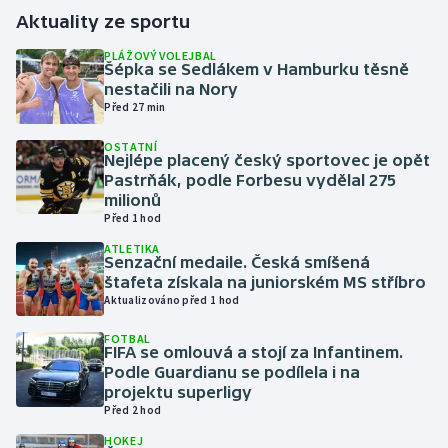
Aktuality ze sportu
Gymnastika
PLÁŽOVÝ VOLEJBAL
Šépka se Sedlákem v Hamburku těsně
nestačili na Nory
Házená
Před 27 min
Jezdectví
OSTATNÍ
Nejlépe placený český sportovec je opět
Pastrňák, podle Forbesu vydělal 275
Judo
milionů
Před 1 hod
Krasobruslení
ATLETIKA
Senzační medaile. Česká smíšená
štafeta získala na juniorském MS stříbro
Lezení
Aktualizováno před 1 hod
Lyže a snowboard
FOTBAL
FIFA se omlouvá a stojí za Infantinem.
Podle Guardianu se podílela i na
Moderní pětiboj
projektu superligy
Před 2 hod
Motorsport
HOKEJ