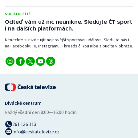
Stolní tenis
SOCIÁLNÍ SÍTĚ
Triatlon
Odteď vám už nic neunikne. Sledujte ČT sport
i na dalších platformách.
Veslování
Nenechte si nikde ujít nejnovější sportovní události. Sledujte nás i
na Facebooku, X, Instagramu, Threads či YouTube a buďte v obraze.
Vodní slalom
Volejbal
Ostatní
Divácké centrum
každý všední den:
8:00—16:00 hodin
261 136 113
info@ceskatelevize.cz