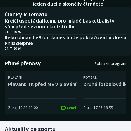
Baseball a softbal
Soutěže
jeden duel a skončily čtrnácté
Články k tématu
Basketbal
Historické návraty
Krejčí uspořádal kemp pro mladé basketbalisty,
sám před sezonou ladí střelbu
Biatlon
Aplikace ČT sport
31. 7. 2026
Rekordman LeBron James bude pokračovat v dresu
Philadelphie
Boby a skeleton
AZ kvíz
24. 7. 2026
Box
Přímé přenosy
Zobrazit program
Curling
PLAVÁNÍ
FOTBAL
Plavání: TK před ME v plavání
Druhá fotbalová liga
Dostihy
Florbal
Zítra
,
12:30
-
13:00
Zítra
,
17:35
-
19:55
Futsal
Aktuality ze sportu
Golf