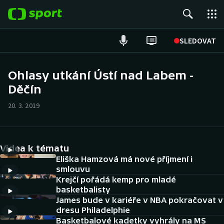
POPULÁRNÍ
SLEDOVAT
Fotbal
Ohlasy utkání Ústí nad Labem -
Děčín
Hokej
20. 3. 2019
Tenis
Atletika
Videa k tématu
Cyklistika
Eliška Hamzová má nové příjmení i
smlouvu
Krejčí pořádá kemp pro mladé
DALŠÍ SPORTY
basketbalisty
James bude v kariéře v NBA pokračovat v
Americký fotbal
NEPŘEHLÉDNĚTE
dresu Philadelphie
Basketbalové kadetky vyhrály na MS