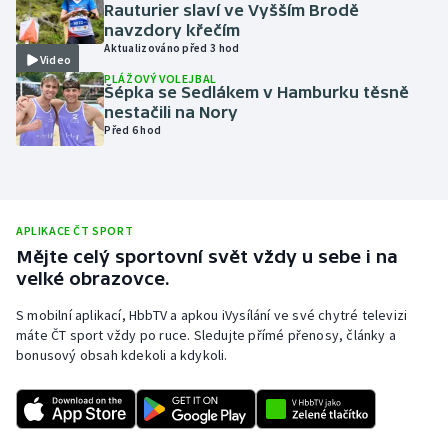
Rauturier slaví ve Vyšším Brodě
Olympijské hry
navzdory křečím
Aktualizováno před 3 hod
Video
Parasport
PLÁŽOVÝ VOLEJBAL
Šépka se Sedlákem v Hamburku těsně
nestačili na Nory
Plavání
Před 6 hod
Plážový volejbal
Ragby
APLIKACE ČT SPORT
Mějte celý sportovní svět vždy u sebe i na
Rychlobruslení
velké obrazovce.
S mobilní aplikací, HbbTV a apkou iVysílání ve své chytré televizi
Rychlostní kanoistika
máte ČT sport vždy po ruce. Sledujte přímé přenosy, články a
bonusový obsah kdekoli a kdykoli.
Short track
Sportovní střelba