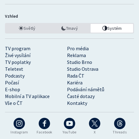
Vzhled
Světlý
Tmavý
Systém
TV program
Pro média
Živé vysílání
Reklama
TV poplatky
Studio Brno
Teletext
Studio Ostrava
Podcasty
Rada ČT
Počasí
Kariéra
E-shop
Podávání námětů
Mobilní a TV aplikace
Časté dotazy
Vše o ČT
Kontakty
Instagram
Facebook
YouTube
X
Threads