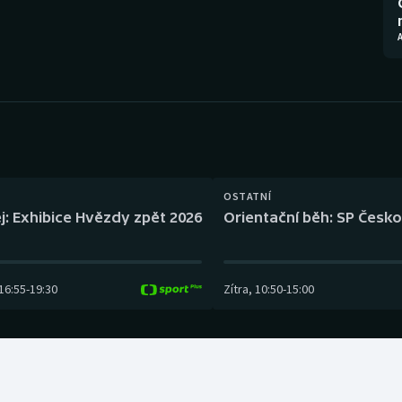
Moderní pětiboj
Triatlon
A
Motorsport
Veslování
Olympijské hry
Vodní slalom
Parasport
Volejbal
Plavání
Ostatní
OSTATNÍ
j: Exhibice Hvězdy zpět 2026
Orientační běh: SP Česko
Plážový volejbal
16:55
-
19:30
Zítra
,
10:50
-
15:00