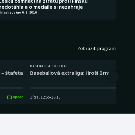
Česká osmnáctka ztrátu proti Finsku
nedotáhla a o medaile si nezahraje
ktualizováno 6. 8. 2026
Zobrazit program
BASEBALL A SOFTBAL
 – štafeta
Baseballová extraliga: Hroši Brno – Eagles
Zítra
,
12:55
-
16:15