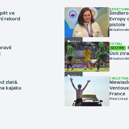
SPORTOVNÍ
zpět ve
Šindlero
ní rekord
Evropy d
pistole
Aktualizován
Video
FOTBAL
ravil
SESTŘIH
t
Ústí ztr
Aktualizován
Video
CYKLISTIKA
ed zlatá.
Niewiad
 na kajaku
Ventoux 
France
Před 11 hod