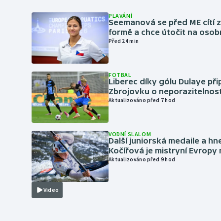
PLAVÁNÍ
Seemanová se před ME cítí 
formě a chce útočit na osob
Před 24 min
FOTBAL
Liberec díky gólu Dulaye přip
Zbrojovku o neporazitelnos
Aktualizováno před 7 hod
VODNÍ SLALOM
Další juniorská medaile a hn
Kočířová je mistryní Evropy
Aktualizováno před 9 hod
Video