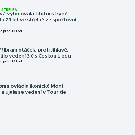
 STŘELBA
vá vybojovala titul mistryně
o 23 let ve střelbě ze sportovní
o před 10 hod
Příbram otáčela proti Jihlavě,
atilo vedení 3:0 s Českou Lípou
o před 10 hod
omá ovládla ikonické Mont
a ujala se vedení v Tour de