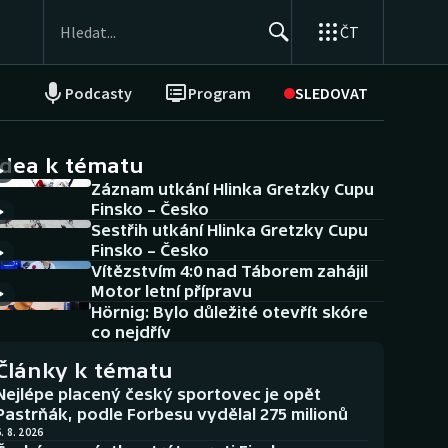
ČT
Podcasty
Program
SLEDOVAT
NEPŘEHLÉDNĚTE
Soutěže
idea k tématu
Záznam utkání Hlinka Gretzky Cupu
Historické návraty
Finsko – Česko
Sestřih utkání Hlinka Gretzky Cupu
Aplikace ČT sport
Finsko – Česko
Vítězstvím 4:0 nad Táborem zahájil
AZ kvíz
Motor letní přípravu
Hörnig: Bylo důležité otevřít skóre
co nejdřív
Články k tématu
Nejlépe placený český sportovec je opět
Pastrňák, podle Forbesu vydělal 275 milionů
. 8. 2026