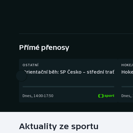
Curling
Dostihy
Florbal
Futsal
Přímé přenosy
Golf
OSTATNÍ
HOKEJ
Orientační běh: SP Česko – střední trať
Hoke
Gymnastika
Dnes
,
14:00
-
17:50
Dnes
,
Aktuality ze sportu