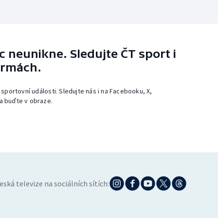
 neunikne. Sledujte ČT sport i
ormách.
 sportovní události. Sledujte nás i na Facebooku, X,
a buďte v obraze.
eská televize na sociálních sítích: