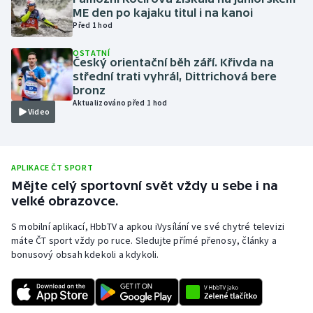
ME den po kajaku titul i na kanoi
Olympijské hry
Před 1 hod
Parasport
OSTATNÍ
Český orientační běh září. Křivda na
střední trati vyhrál, Dittrichová bere
Plavání
bronz
Aktualizováno před 1 hod
Video
Plážový volejbal
Ragby
APLIKACE ČT SPORT
Mějte celý sportovní svět vždy u sebe i na
Rychlobruslení
velké obrazovce.
Rychlostní kanoistika
S mobilní aplikací, HbbTV a apkou iVysílání ve své chytré televizi
máte ČT sport vždy po ruce. Sledujte přímé přenosy, články a
bonusový obsah kdekoli a kdykoli.
Short track
Sportovní střelba