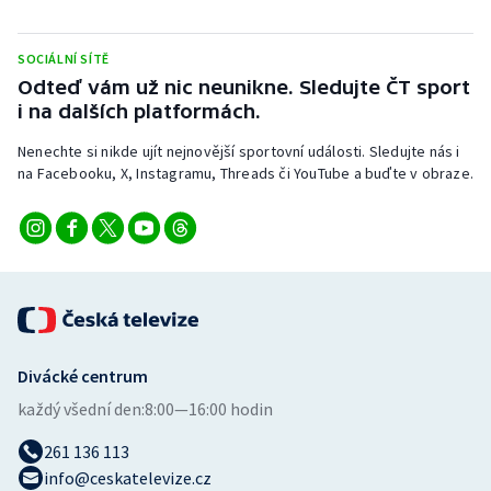
Stolní tenis
SOCIÁLNÍ SÍTĚ
Triatlon
Odteď vám už nic neunikne. Sledujte ČT sport
i na dalších platformách.
Veslování
Nenechte si nikde ujít nejnovější sportovní události. Sledujte nás i
Vodní slalom
na Facebooku, X, Instagramu, Threads či YouTube a buďte v obraze.
Volejbal
Ostatní
Divácké centrum
každý všední den:
8:00—16:00 hodin
261 136 113
info@ceskatelevize.cz