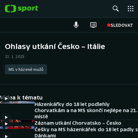
POPULÁRNÍ
SLEDOVAT
Fotbal
Ohlasy utkání Česko – Itálie
Hokej
21. 1. 2025
Tenis
MS v házené mužů
Atletika
Videa k tématu
Cyklistika
Házenkářky do 18 let podlehly
Chorvatkám a na MS skončí nejlépe na 21.
DALŠÍ SPORTY
místě
Záznam utkání Chorvatsko – Česko
Americký fotbal
NEPŘEHLÉDNĚTE
Češky na MS házenkářek do 18 let padly s
Dánkami