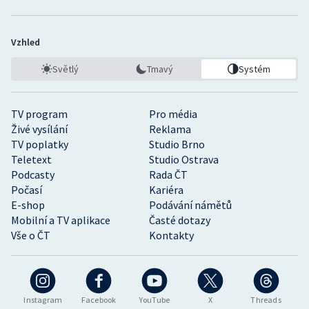
Vzhled
Světlý
Tmavý
Systém
TV program
Pro média
Živé vysílání
Reklama
TV poplatky
Studio Brno
Teletext
Studio Ostrava
Podcasty
Rada ČT
Počasí
Kariéra
E-shop
Podávání námětů
Mobilní a TV aplikace
Časté dotazy
Vše o ČT
Kontakty
Instagram
Facebook
YouTube
X
Threads