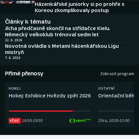
Baseball a softbal
Soutěže
Házenkářské juniorky si po prohře s
Koreou zkomplikovaly postup
Basketbal
Historické návraty
Články k tématu
Jícha předčasně skončil na střídačce Kielu.
Biatlon
Aplikace ČT sport
Německý velkoklub trénoval sedm let
22. 6. 2026
Novotná ovládla s Metami házenkářskou Ligu
Boby a skeleton
AZ kvíz
mistryň
7. 6. 2026
Box
Přímé přenosy
Zobrazit program
Curling
HOKEJ
OSTATNÍ
Dostihy
Hokej: Exhibice Hvězdy zpět 2026
Orientační běh: 
Florbal
16:50
-
19:50
Zítra
,
10:50
-
15:00
ŽIVĚ
Futsal
Golf