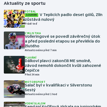
Aktuality ze sportu
Gymnastika
FOTBAL
V Teplicích padlo deset gólů, Zlín
SOUHRN
zůstává nulový
Házená
Právě teď
CYKLISTIKA
Jezdectví
Volleringové se povedl závěrečný útok
a před poslední etapou se převlékla do
Judo
žlutého
Aktualizováno před 7 min
Krasobruslení
PLAVÁNÍ
Dálkoví plavci zakončili ME smolně,
závod nemohli dokončit kvůli zahozené
Lezení
čepičce
Před 34 min
Lyže a snowboard
MOTORSPORT
Salač byl v kvalifikaci v Silverstonu
šestý
Moderní pětiboj
Aktualizováno před 1 hod
Motorsport
VODNÍ SLALOM
Famózní Kočířová získala na juniorském