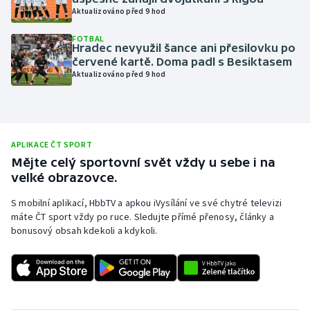
Aktualizováno před 9 hod
Olympijské hry
FOTBAL
Hradec nevyužil šance ani přesilovku po
Parasport
červené kartě. Doma padl s Besiktasem
Aktualizováno před 9 hod
Plavání
Plážový volejbal
APLIKACE ČT SPORT
Ragby
Mějte celý sportovní svět vždy u sebe i na
velké obrazovce.
Rychlobruslení
S mobilní aplikací, HbbTV a apkou iVysílání ve své chytré televizi
máte ČT sport vždy po ruce. Sledujte přímé přenosy, články a
Rychlostní kanoistika
bonusový obsah kdekoli a kdykoli.
Short track
Sportovní střelba