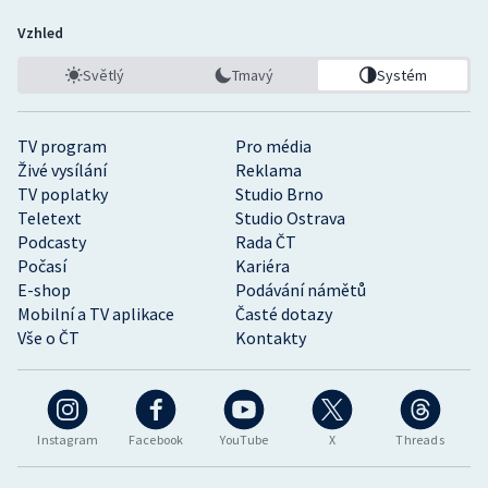
Vzhled
Světlý
Tmavý
Systém
TV program
Pro média
Živé vysílání
Reklama
TV poplatky
Studio Brno
Teletext
Studio Ostrava
Podcasty
Rada ČT
Počasí
Kariéra
E-shop
Podávání námětů
Mobilní a TV aplikace
Časté dotazy
Vše o ČT
Kontakty
Instagram
Facebook
YouTube
X
Threads