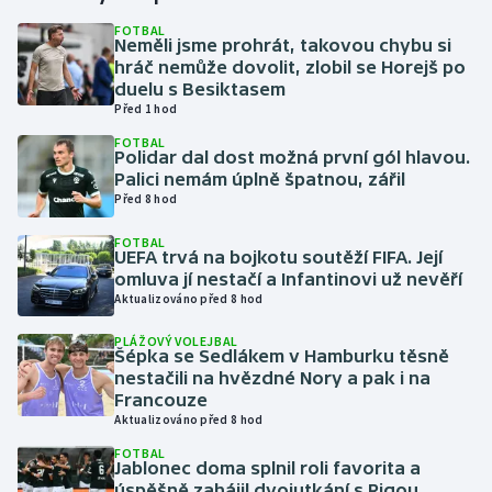
FOTBAL
Neměli jsme prohrát, takovou chybu si
Gymnastika
hráč nemůže dovolit, zlobil se Horejš po
duelu s Besiktasem
Házená
Před 1 hod
FOTBAL
Jezdectví
Polidar dal dost možná první gól hlavou.
Palici nemám úplně špatnou, zářil
Před 8 hod
Judo
FOTBAL
UEFA trvá na bojkotu soutěží FIFA. Její
Krasobruslení
omluva jí nestačí a Infantinovi už nevěří
Aktualizováno před 8 hod
Lezení
PLÁŽOVÝ VOLEJBAL
Šépka se Sedlákem v Hamburku těsně
Lyže a snowboard
nestačili na hvězdné Nory a pak i na
Francouze
Moderní pětiboj
Aktualizováno před 8 hod
FOTBAL
Jablonec doma splnil roli favorita a
Motorsport
úspěšně zahájil dvojutkání s Rigou