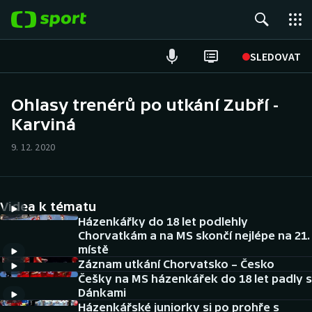
POPULÁRNÍ
SLEDOVAT
Fotbal
Ohlasy trenérů po utkání Zubří -
Karviná
Hokej
9. 12. 2020
Tenis
Atletika
Videa k tématu
Cyklistika
Házenkářky do 18 let podlehly
Chorvatkám a na MS skončí nejlépe na 21.
místě
DALŠÍ SPORTY
Záznam utkání Chorvatsko – Česko
Češky na MS házenkářek do 18 let padly s
Americký fotbal
NEPŘEHLÉDNĚTE
Dánkami
Házenkářské juniorky si po prohře s