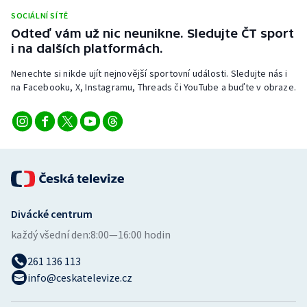
Stolní tenis
SOCIÁLNÍ SÍTĚ
Odteď vám už nic neunikne. Sledujte ČT sport
Triatlon
i na dalších platformách.
Nenechte si nikde ujít nejnovější sportovní události. Sledujte nás i
Veslování
na Facebooku, X, Instagramu, Threads či YouTube a buďte v obraze.
Vodní slalom
Volejbal
Ostatní
Divácké centrum
každý všední den:
8:00—16:00 hodin
261 136 113
info@ceskatelevize.cz