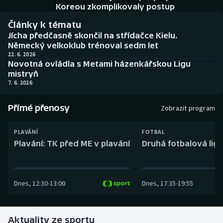
Baseball a softbal
Soutěže
Koreou zkomplikovaly postup
Články k tématu
Basketbal
Historické návraty
Jícha předčasně skončil na střídačce Kielu.
Německý velkoklub trénoval sedm let
Biatlon
Aplikace ČT sport
22. 6. 2026
Novotná ovládla s Metami házenkářskou Ligu
mistryň
Boby a skeleton
AZ kvíz
7. 6. 2026
Box
Přímé přenosy
Zobrazit program
Curling
PLAVÁNÍ
FOTBAL
Plavání: TK před ME v plavání
Druhá fotbalová liga
Dostihy
Florbal
Dnes
,
12:30
-
13:00
Dnes
,
17:35
-
19:55
Futsal
Aktuality ze sportu
Golf