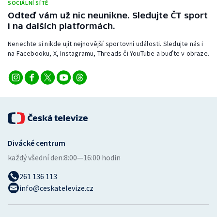
SOCIÁLNÍ SÍTĚ
Short track
Odteď vám už nic neunikne. Sledujte ČT sport
i na dalších platformách.
Sportovní střelba
Nenechte si nikde ujít nejnovější sportovní události. Sledujte nás i
Stolní tenis
na Facebooku, X, Instagramu, Threads či YouTube a buďte v obraze.
Triatlon
Veslování
Vodní slalom
Divácké centrum
Volejbal
každý všední den:
8:00—16:00 hodin
Ostatní
261 136 113
info@ceskatelevize.cz