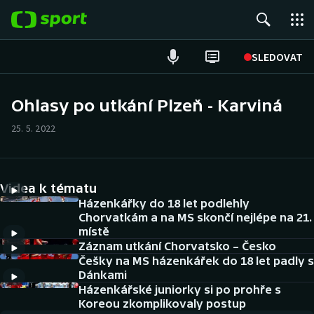
POPULÁRNÍ
SLEDOVAT
ME v atletice
Ohlasy po utkání Plzeň - Karviná
ME v plavání
25. 5. 2022
Fotbal
Videa k tématu
Hokej
Házenkářky do 18 let podlehly
Chorvatkám a na MS skončí nejlépe na 21.
Tenis
místě
Záznam utkání Chorvatsko – Česko
DALŠÍ SPORTY
Češky na MS házenkářek do 18 let padly s
Dánkami
Americký fotbal
Házenkářské juniorky si po prohře s
NEPŘEHLÉDNĚTE
Koreou zkomplikovaly postup