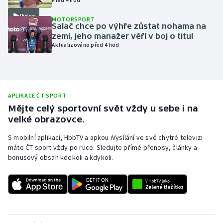
Moderní pětiboj
Video
MOTORSPORT
Salač chce po výhře zůstat nohama na
zemi, jeho manažer věří v boj o titul
Motorsport
Aktualizováno před 4 hod
Olympijské hry
Parasport
APLIKACE ČT SPORT
Mějte celý sportovní svět vždy u sebe i na
Plavání
velké obrazovce.
Plážový volejbal
S mobilní aplikací, HbbTV a apkou iVysílání ve své chytré televizi
máte ČT sport vždy po ruce. Sledujte přímé přenosy, články a
bonusový obsah kdekoli a kdykoli.
Ragby
Rychlobruslení
Rychlostní kanoistika