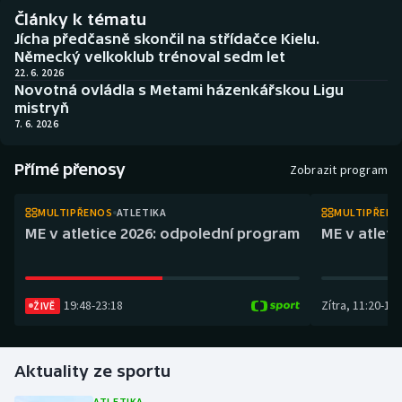
Atletika
Soutěže
Články k tématu
Jícha předčasně skončil na střídačce Kielu.
Baseball a softbal
Historické návraty
Německý velkoklub trénoval sedm let
22. 6. 2026
Novotná ovládla s Metami házenkářskou Ligu
Basketbal
Aplikace ČT sport
mistryň
7. 6. 2026
Biatlon
AZ kvíz
Přímé přenosy
Zobrazit program
Boby a skeleton
MULTIPŘENOS
ATLETIKA
MULTIPŘEN
Box
ME v atletice 2026: odpolední program
ME v atlet
Curling
19:48
-
23:18
Zítra
,
11:20
-
14:
ŽIVĚ
Cyklistika
Dostihy
Aktuality ze sportu
Florbal
ATLETIKA