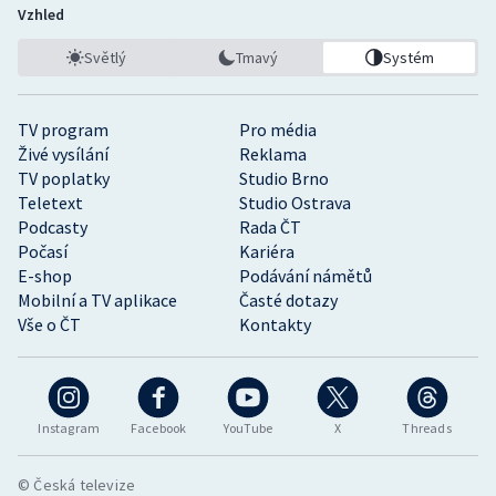
Vzhled
Světlý
Tmavý
Systém
TV program
Pro média
Živé vysílání
Reklama
TV poplatky
Studio Brno
Teletext
Studio Ostrava
Podcasty
Rada ČT
Počasí
Kariéra
E-shop
Podávání námětů
Mobilní a TV aplikace
Časté dotazy
Vše o ČT
Kontakty
Instagram
Facebook
YouTube
X
Threads
© Česká televize