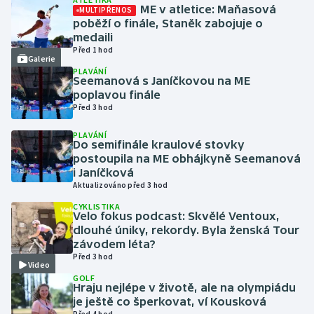
ME v atletice: Maňasová
MULTIPŘENOS
poběží o finále, Staněk zabojuje o
Futsal
medaili
Před 1 hod
Galerie
Golf
PLAVÁNÍ
Seemanová s Janíčkovou na ME
poplavou finále
Gymnastika
Před 3 hod
Házená
PLAVÁNÍ
Do semifinále kraulové stovky
postoupila na ME obhájkyně Seemanová
Jezdectví
i Janíčková
Aktualizováno před 3 hod
Judo
CYKLISTIKA
Velo fokus podcast: Skvělé Ventoux,
dlouhé úniky, rekordy. Byla ženská Tour
Krasobruslení
závodem léta?
Před 3 hod
Video
Lezení
GOLF
Hraju nejlépe v životě, ale na olympiádu
Lyže a snowboard
je ještě co šperkovat, ví Kousková
Před 4 hod