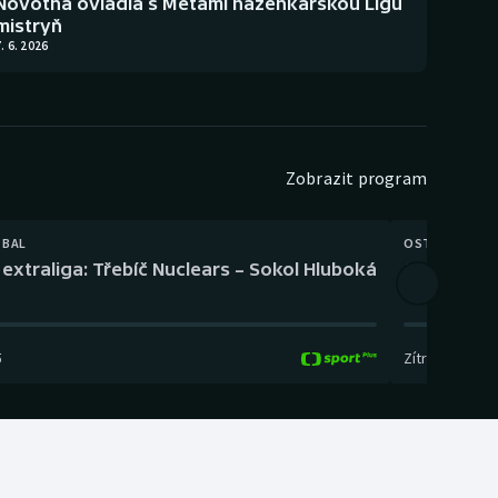
Novotná ovládla s Metami házenkářskou Ligu
mistryň
. 6. 2026
Zobrazit program
TBAL
OSTATNÍ
extraliga: Třebíč Nuclears – Sokol Hluboká
Orientační
5
Zítra
,
14:00
-
17