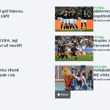
FOTBAL
 gól hlavou.
Jablonec
zářil
úspěšně 
Aktualizován
FOTBAL
FIFA. Její
Hradec n
vi už nevěří
červené
Aktualizován
VOLEJBAL
rku těsně
Volejbal
pak i na
ME vítě
Aktualizován
Video