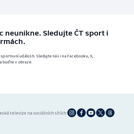
 neunikne. Sledujte ČT sport i
ormách.
 sportovní události. Sledujte nás i na Facebooku, X,
a buďte v obraze.
eská televize na sociálních sítích: