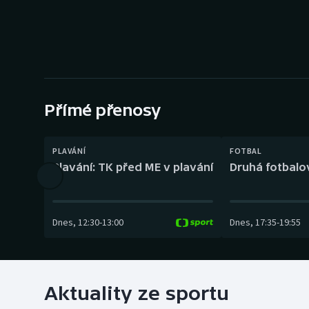
Curling
Dostihy
Florbal
Futsal
Přímé přenosy
Golf
PLAVÁNÍ
FOTBAL
Plavání: TK před ME v plavání
Druhá fotbalov
Gymnastika
Dnes
,
12:30
-
13:00
Dnes
,
17:35
-
19:55
Aktuality ze sportu