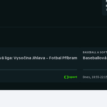
Moderní pětiboj
Triatlon
7
Motorsport
Veslování
Olympijské hry
Vodní slalom
Parasport
Volejbal
Plavání
Ostatní
BASEBALL A SOF
á liga: Vysočina Jihlava – Fotbal Příbram
Baseballová 
Plážový volejbal
Dnes
,
18:55
-
22:1