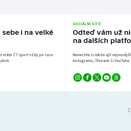
SOCIÁLNÍ SÍTĚ
 sebe i na velké
Odteď vám už nic
na dalších platf
izi máte ČT sport vždy po ruce.
Nenechte si nikde ujít nejnovější
ykoli.
Instagramu, Threads či YouTube 
Č