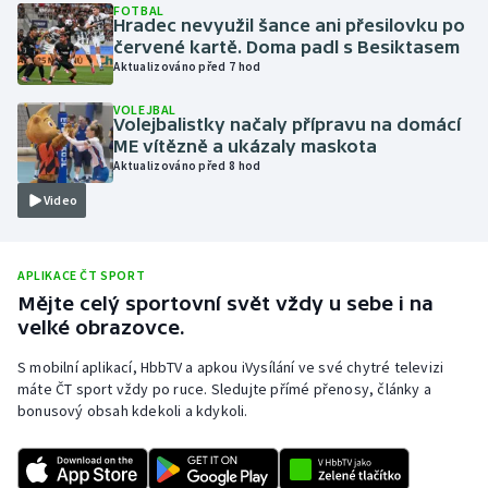
FOTBAL
Hradec nevyužil šance ani přesilovku po
Olympijské hry
červené kartě. Doma padl s Besiktasem
Aktualizováno před 7 hod
Parasport
VOLEJBAL
Volejbalistky načaly přípravu na domácí
Plavání
ME vítězně a ukázaly maskota
Aktualizováno před 8 hod
Plážový volejbal
Video
Ragby
APLIKACE ČT SPORT
Rychlobruslení
Mějte celý sportovní svět vždy u sebe i na
velké obrazovce.
Rychlostní kanoistika
S mobilní aplikací, HbbTV a apkou iVysílání ve své chytré televizi
máte ČT sport vždy po ruce. Sledujte přímé přenosy, články a
Short track
bonusový obsah kdekoli a kdykoli.
Sportovní střelba