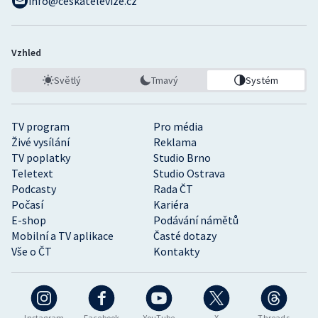
info@ceskatelevize.cz
Vzhled
Světlý
Tmavý
Systém
TV program
Pro média
Živé vysílání
Reklama
TV poplatky
Studio Brno
Teletext
Studio Ostrava
Podcasty
Rada ČT
Počasí
Kariéra
E-shop
Podávání námětů
Mobilní a TV aplikace
Časté dotazy
Vše o ČT
Kontakty
Instagram
Facebook
YouTube
X
Threads