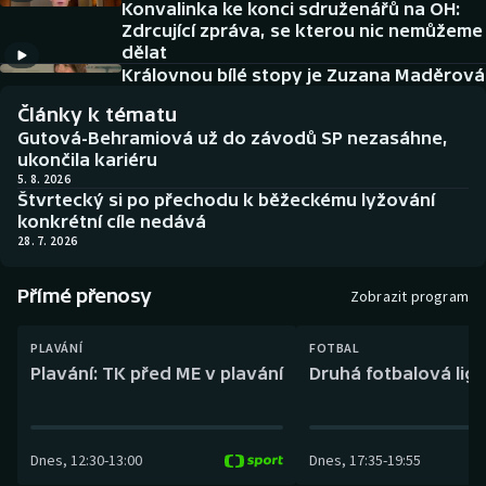
Konvalinka ke konci sdruženářů na OH:
Baseball a softbal
Soutěže
Zdrcující zpráva, se kterou nic nemůžeme
dělat
Basketbal
Historické návraty
Královnou bílé stopy je Zuzana Maděrová
Články k tématu
Biatlon
Aplikace ČT sport
Gutová-Behramiová už do závodů SP nezasáhne,
ukončila kariéru
Boby a skeleton
AZ kvíz
5. 8. 2026
Štvrtecký si po přechodu k běžeckému lyžování
konkrétní cíle nedává
Box
28. 7. 2026
Curling
Přímé přenosy
Zobrazit program
Dostihy
PLAVÁNÍ
FOTBAL
Plavání: TK před ME v plavání
Druhá fotbalová liga
Florbal
Futsal
Dnes
,
12:30
-
13:00
Dnes
,
17:35
-
19:55
Golf