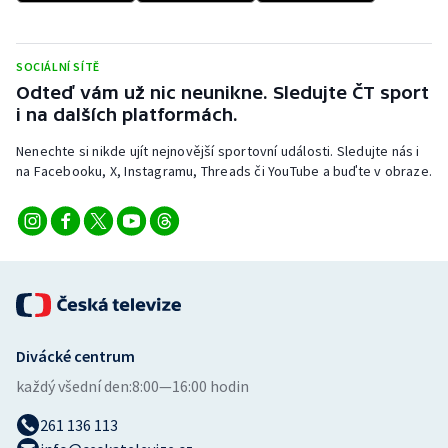
Stolní tenis
Triatlon
SOCIÁLNÍ SÍTĚ
Odteď vám už nic neunikne. Sledujte ČT sport
Veslování
i na dalších platformách.
Nenechte si nikde ujít nejnovější sportovní události. Sledujte nás i
Vodní slalom
na Facebooku, X, Instagramu, Threads či YouTube a buďte v obraze.
Volejbal
Ostatní
Divácké centrum
každý všední den:
8:00—16:00 hodin
261 136 113