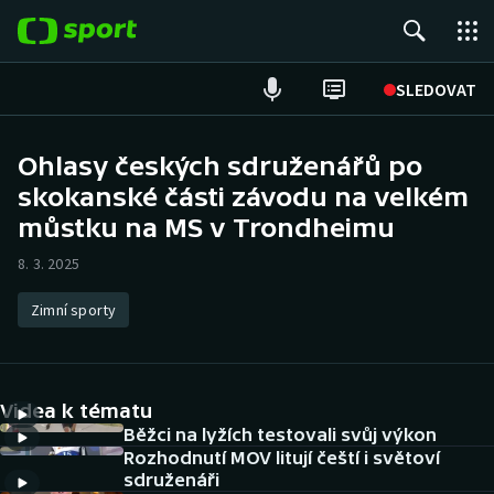
POPULÁRNÍ
SLEDOVAT
Fotbal
Ohlasy českých sdruženářů po
skokanské části závodu na velkém
Hokej
můstku na MS v Trondheimu
Tenis
8. 3. 2025
Atletika
Zimní sporty
Cyklistika
DALŠÍ SPORTY
Videa k tématu
Běžci na lyžích testovali svůj výkon
Americký fotbal
NEPŘEHLÉDNĚTE
Rozhodnutí MOV litují čeští i světoví
sdruženáři