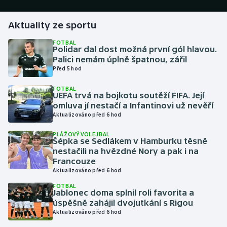
Gymnastika
Aktuality ze sportu
FOTBAL
Házená
Polidar dal dost možná první gól hlavou.
Palici nemám úplně špatnou, zářil
Před 5 hod
Jezdectví
FOTBAL
UEFA trvá na bojkotu soutěží FIFA. Její
Judo
omluva jí nestačí a Infantinovi už nevěří
Aktualizováno před 6 hod
Krasobruslení
PLÁŽOVÝ VOLEJBAL
Šépka se Sedlákem v Hamburku těsně
Lezení
nestačili na hvězdné Nory a pak i na
Francouze
Lyže a snowboard
Aktualizováno před 6 hod
FOTBAL
Jablonec doma splnil roli favorita a
Moderní pětiboj
úspěšně zahájil dvojutkání s Rigou
Aktualizováno před 6 hod
Motorsport