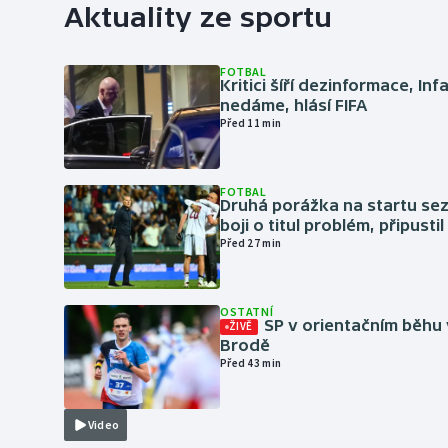
Aktuality ze sportu
FOTBAL
Kritici šíří dezinformace, Inf
nedáme, hlásí FIFA
Před 11 min
FOTBAL
Druhá porážka na startu sez
boji o titul problém, připustil
Před 27 min
OSTATNÍ
SP v orientačním běhu
ŽIVĚ
Brodě
Před 43 min
Video