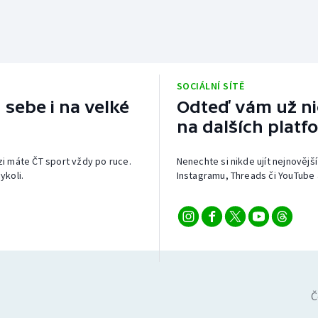
SOCIÁLNÍ SÍTĚ
 sebe i na velké
Odteď vám už nic
na dalších platf
izi máte ČT sport vždy po ruce.
Nenechte si nikde ujít nejnovější
ykoli.
Instagramu, Threads či YouTube 
Č