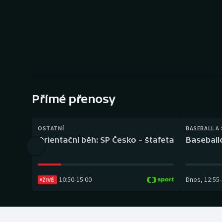
Curling
Dostihy
Florbal
Futsal
Přímé přenosy
Golf
Gymnastika
OSTATNÍ
BASEBALL A
Orientační běh: SP Česko – štafeta
Baseball
10:50
-
15:00
Dnes
,
12:55
-
ŽIVĚ