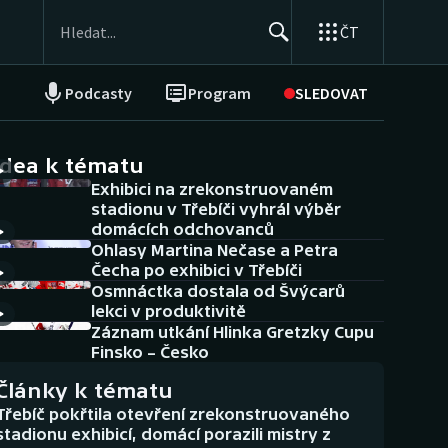
ČT
Podcasty
Program
SLEDOVAT
NEPŘEHLÉDNĚTE
Soutěže
idea k tématu
Exhibici na zrekonstruovaném
Historické návraty
stadionu v Třebíči vyhrál výběr
domácích odchovanců
Aplikace ČT sport
Ohlasy Martina Nečase a Petra
Čecha po exhibici v Třebíči
AZ kvíz
Osmnáctka dostala od Švýcarů
lekci v produktivitě
Záznam utkání Hlinka Gretzky Cupu
Finsko – Česko
Články k tématu
Třebíč pokřtila otevření zrekonstruovaného
stadionu exhibicí, domácí porazili mistry z