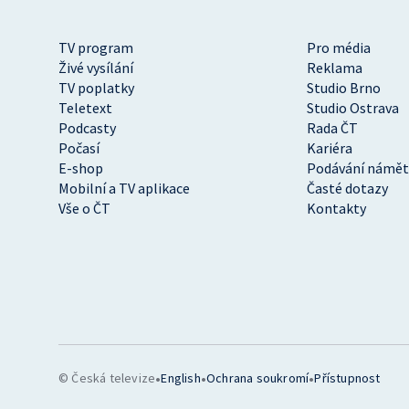
TV program
Pro média
Živé vysílání
Reklama
TV poplatky
Studio Brno
Teletext
Studio Ostrava
Podcasty
Rada ČT
Počasí
Kariéra
E-shop
Podávání námět
Mobilní a TV aplikace
Časté dotazy
Vše o ČT
Kontakty
•
•
•
© Česká televize
English
Ochrana soukromí
Přístupnost