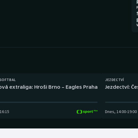
Moderní pětiboj
Triatlon
Motorsport
Veslování
V
Olympijské hry
Vodní slalom
Parasport
Volejbal
Plavání
Ostatní
Plážový volejbal
 SOFTBAL
JEZDECTVÍ
ová extraliga: Hroši Brno – Eagles Praha
Jezdectví: Č
16:15
Dnes
,
14:00
-
19:00