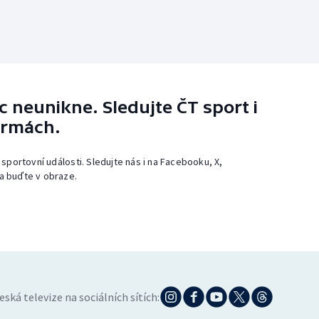
 neunikne. Sledujte ČT sport i
ormách.
 sportovní události. Sledujte nás i na Facebooku, X,
a buďte v obraze.
eská televize na sociálních sítích: