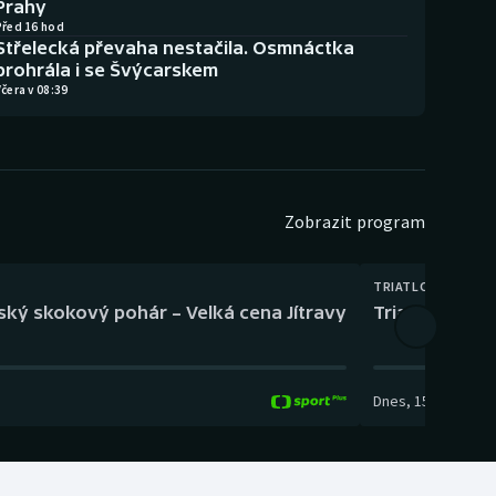
Prahy
Před 16 hod
Střelecká převaha nestačila. Osmnáctka
prohrála i se Švýcarskem
čera v 08:39
Zobrazit program
TRIATLON
eský skokový pohár – Velká cena Jítravy
Triatlon: XTER
Dnes
,
15:00
-
16:10