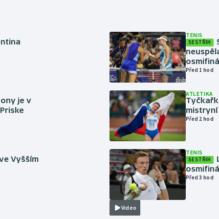
TENIS
antina
SESTŘIH
neuspěla
osmifiná
Před 1 hod
ATLETIKA
ony je v
Tyčkařka
 Priske
mistryní
Před 2 hod
TENIS
 ve Vyšším
SESTŘIH
osmifiná
Před 3 hod
Video