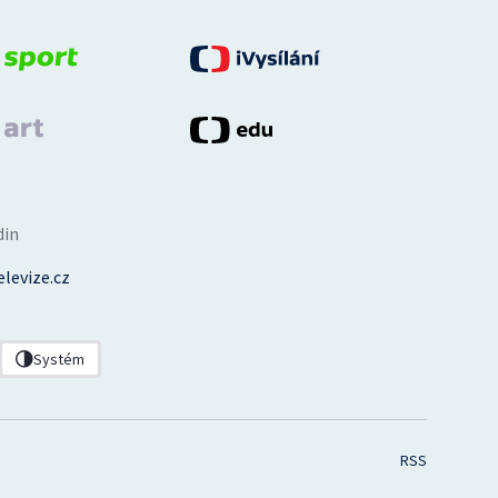
din
levize.cz
Systém
RSS