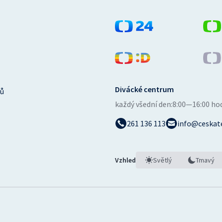
Divácké centrum
ů
každý všední den:
8:00—16:00 ho
261 136 113
info@ceskate
Vzhled
Světlý
Tmavý