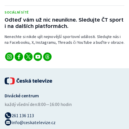
Stolní tenis
SOCIÁLNÍ SÍTĚ
Triatlon
Odteď vám už nic neunikne. Sledujte ČT sport
i na dalších platformách.
Veslování
Nenechte si nikde ujít nejnovější sportovní události. Sledujte nás i
na Facebooku, X, Instagramu, Threads či YouTube a buďte v obraze.
Vodní slalom
Volejbal
Ostatní
Divácké centrum
každý všední den:
8:00—16:00 hodin
261 136 113
info@ceskatelevize.cz