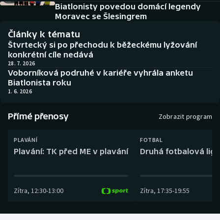
Baseball a softbal
Soutěže
Biatlonisty povedou domácí legendy
Moravec se Šlesingrem
Basketbal
Historické návraty
Články k tématu
Štvrtecký si po přechodu k běžeckému lyžování
Biatlon
Aplikace ČT sport
konkrétní cíle nedává
28. 7. 2026
Voborníková podruhé v kariéře vyhrála anketu
Boby a skeleton
AZ kvíz
Biatlonista roku
1. 6. 2026
Box
Přímé přenosy
Zobrazit program
Curling
PLAVÁNÍ
FOTBAL
Dostihy
Plavání: TK před ME v plavání
Druhá fotbalová liga
Florbal
Zítra
,
12:30
-
13:00
Zítra
,
17:35
-
19:55
Futsal
Golf