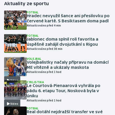
Aktuality ze sportu
Gymnastika
FOTBAL
Hradec nevyužil šance ani přesilovku po
červené kartě. S Besiktasem doma padl
Házená
Aktualizováno před 4 min
FOTBAL
Jezdectví
Jablonec doma splnil roli favorita a
úspěšně zahájil dvojutkání s Rigou
Judo
Aktualizováno před 38 min
VOLEJBAL
Krasobruslení
Volejbalistky načaly přípravu na domácí
ME vítězně a ukázaly maskota
Aktualizováno před 1 hod
Lezení
Video
CYKLISTIKA
Lyže a snowboard
Le Courtová-Pienaarová vyhrála po
pádu 6. etapu Tour, Nosková byla v
úniku
Moderní pětiboj
Aktualizováno před 1 hod
Video
FOTBAL
Motorsport
Real dotáhl nejdražší transfer ve své