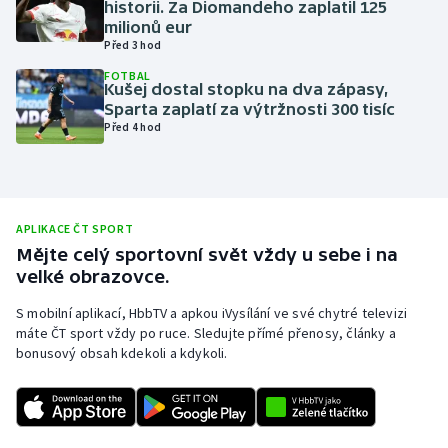
historii. Za Diomandeho zaplatil 125
milionů eur
Olympijské hry
Před 3 hod
Parasport
FOTBAL
Kušej dostal stopku na dva zápasy,
Sparta zaplatí za výtržnosti 300 tisíc
Plavání
Před 4 hod
Plážový volejbal
Ragby
APLIKACE ČT SPORT
Mějte celý sportovní svět vždy u sebe i na
Rychlobruslení
velké obrazovce.
S mobilní aplikací, HbbTV a apkou iVysílání ve své chytré televizi
Rychlostní kanoistika
máte ČT sport vždy po ruce. Sledujte přímé přenosy, články a
bonusový obsah kdekoli a kdykoli.
Short track
Sportovní střelba