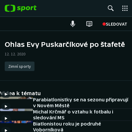
POPULÁRNÍ
SLEDOVAT
Fotbal
Ohlas Evy Puskarčíkové po štafetě
Hokej
12. 12. 2020
Tenis
Zimní sporty
Atletika
Videa k tématu
Cyklistika
Parabiatlonistky se na sezonu připravují
v Novém Městě
DALŠÍ SPORTY
Michal Krčmář o vztahu k fotbalu i
sledování MS
Americký fotbal
NEPŘEHLÉDNĚTE
Biatlonistou roku je podruhé
Voborníková