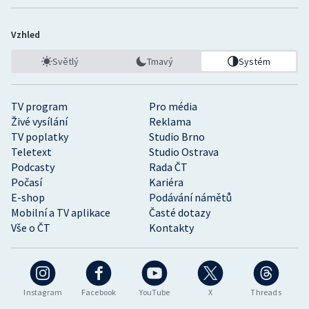
Vzhled
Světlý
Tmavý
Systém
TV program
Pro média
Živé vysílání
Reklama
TV poplatky
Studio Brno
Teletext
Studio Ostrava
Podcasty
Rada ČT
Počasí
Kariéra
E-shop
Podávání námětů
Mobilní a TV aplikace
Časté dotazy
Vše o ČT
Kontakty
Instagram
Facebook
YouTube
X
Threads