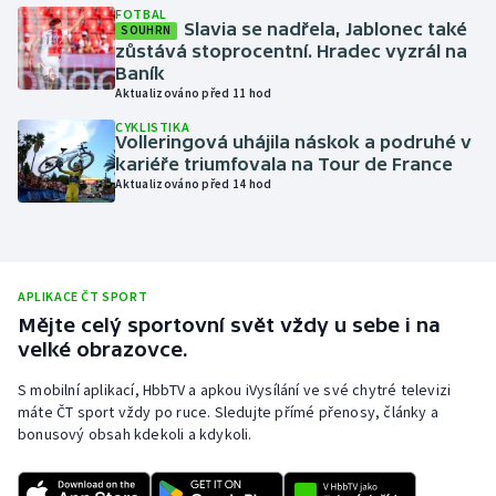
FOTBAL
Slavia se nadřela, Jablonec také
Moderní pětiboj
SOUHRN
zůstává stoprocentní. Hradec vyzrál na
Baník
Motorsport
Aktualizováno před 11 hod
CYKLISTIKA
Olympijské hry
Volleringová uhájila náskok a podruhé v
kariéře triumfovala na Tour de France
Aktualizováno před 14 hod
Parasport
Plavání
Plážový volejbal
APLIKACE ČT SPORT
Mějte celý sportovní svět vždy u sebe i na
velké obrazovce.
Ragby
S mobilní aplikací, HbbTV a apkou iVysílání ve své chytré televizi
Rychlobruslení
máte ČT sport vždy po ruce. Sledujte přímé přenosy, články a
bonusový obsah kdekoli a kdykoli.
Rychlostní kanoistika