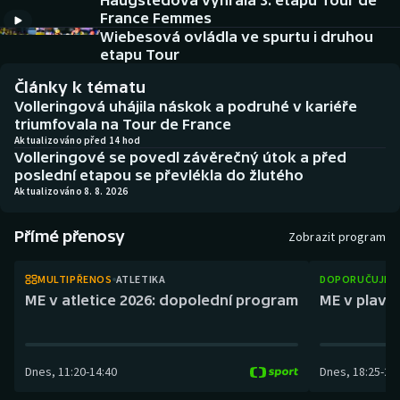
Haugstedová vyhrála 3. etapu Tour de
Atletika
Soutěže
France Femmes
Wiebesová ovládla ve spurtu i druhou
Baseball a softbal
Historické návraty
etapu Tour
Články k tématu
Basketbal
Aplikace ČT sport
Volleringová uhájila náskok a podruhé v kariéře
triumfovala na Tour de France
Biatlon
AZ kvíz
Aktualizováno před 14 hod
Volleringové se povedl závěrečný útok a před
poslední etapou se převlékla do žlutého
Boby a skeleton
Aktualizováno 8. 8. 2026
Box
Přímé přenosy
Zobrazit program
Curling
MULTIPŘENOS
ATLETIKA
DOPORUČUJEM
ME v atletice 2026: dopolední program
ME v plaván
Cyklistika
Dostihy
Dnes
,
11:20
-
14:40
Dnes
,
18:25
-
21
Florbal