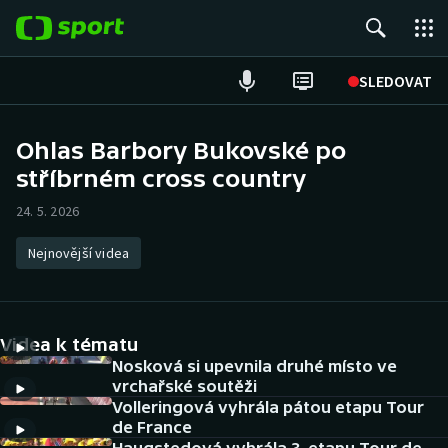
POPULÁRNÍ
SLEDOVAT
ME v atletice
Ohlas Barbory Bukovské po
stříbrném cross country
ME v plavání
24. 5. 2026
Fotbal
Nejnovější videa
Hokej
Tenis
Videa k tématu
DALŠÍ SPORTY
Nosková si upevnila druhé místo ve
vrchařské soutěži
Volleringová vyhrála pátou etapu Tour
Americký fotbal
NEPŘEHLÉDNĚTE
de France