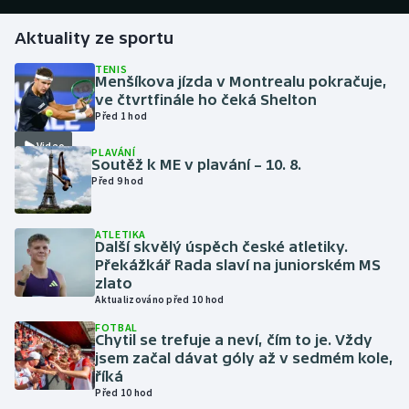
Aktuality ze sportu
Futsal
TENIS
Menšíkova jízda v Montrealu pokračuje,
Golf
ve čtvrtfinále ho čeká Shelton
Před 1 hod
Gymnastika
Video
PLAVÁNÍ
Soutěž k ME v plavání – 10. 8.
Házená
Před 9 hod
Jezdectví
ATLETIKA
Další skvělý úspěch české atletiky.
Judo
Překážkář Rada slaví na juniorském MS
zlato
Aktualizováno před 10 hod
Krasobruslení
FOTBAL
Chytil se trefuje a neví, čím to je. Vždy
Lezení
jsem začal dávat góly až v sedmém kole,
říká
Lyže a snowboard
Před 10 hod