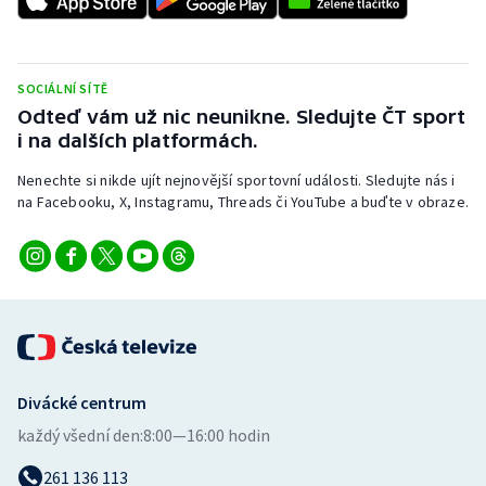
Short track
Sportovní střelba
SOCIÁLNÍ SÍTĚ
Odteď vám už nic neunikne. Sledujte ČT sport
Stolní tenis
i na dalších platformách.
Triatlon
Nenechte si nikde ujít nejnovější sportovní události. Sledujte nás i
na Facebooku, X, Instagramu, Threads či YouTube a buďte v obraze.
Veslování
Vodní slalom
Volejbal
Ostatní
Divácké centrum
každý všední den:
8:00—16:00 hodin
261 136 113