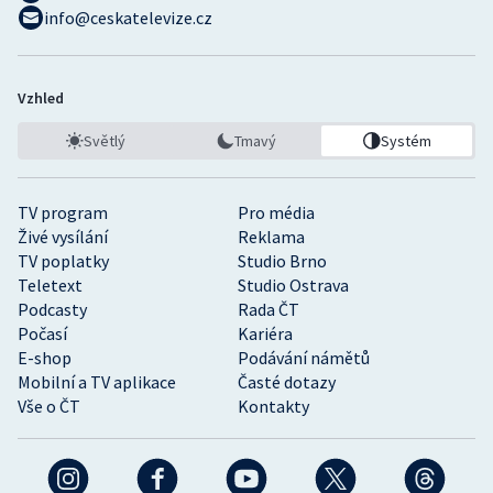
info@ceskatelevize.cz
Vzhled
Světlý
Tmavý
Systém
TV program
Pro média
Živé vysílání
Reklama
TV poplatky
Studio Brno
Teletext
Studio Ostrava
Podcasty
Rada ČT
Počasí
Kariéra
E-shop
Podávání námětů
Mobilní a TV aplikace
Časté dotazy
Vše o ČT
Kontakty