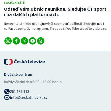
SOCIÁLNÍ SÍTĚ
Stolní tenis
Odteď vám už nic neunikne. Sledujte ČT sport
i na dalších platformách.
Triatlon
Nenechte si nikde ujít nejnovější sportovní události. Sledujte nás i
Veslování
na Facebooku, X, Instagramu, Threads či YouTube a buďte v obraze.
Vodní slalom
Volejbal
Ostatní
Divácké centrum
každý všední den:
8:00—16:00 hodin
261 136 113
info@ceskatelevize.cz