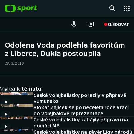
POPULÁRNÍ
SLEDOVAT
Fotbal
Odolena Voda podlehla favoritům
z Liberce, Dukla postoupila
Hokej
28. 3. 2019
Tenis
Atletika
Videa k tématu
Cyklistika
České volejbalistky porazily v přípravě
Rumunsko
Blokař Zajíček se po necelém roce vrací
DALŠÍ SPORTY
do volejbalové reprezentace
České volejbalistky zahájily přípravu na
Americký fotbal
NEPŘEHLÉDNĚTE
domácí ME
České volejbalistky na závěr Ligy národů