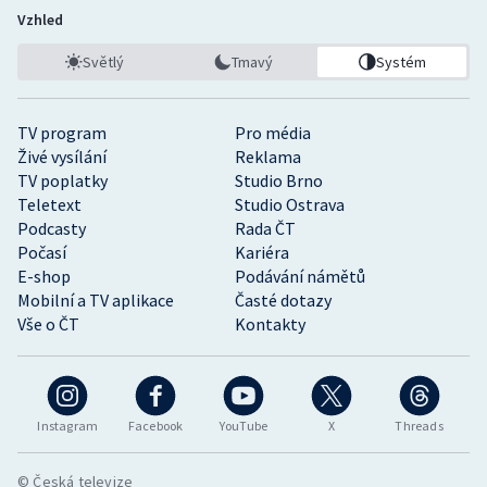
Vzhled
Světlý
Tmavý
Systém
TV program
Pro média
Živé vysílání
Reklama
TV poplatky
Studio Brno
Teletext
Studio Ostrava
Podcasty
Rada ČT
Počasí
Kariéra
E-shop
Podávání námětů
Mobilní a TV aplikace
Časté dotazy
Vše o ČT
Kontakty
Instagram
Facebook
YouTube
X
Threads
© Česká televize