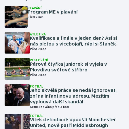
PLAVÁNÍ
Program ME v plavání
Gymnastika
Před 2 min
Házená
ATLETIKA
Kvalifikace a finále v jeden den? Asi si
Jezdectví
nás pletou s vícebojaři, rýpl si Staněk
Před 2 hod
Judo
VESLOVÁNÍ
Párová čtyřka juniorek si vyjela v
Krasobruslení
Plovdivu světové stříbro
Před 2 hod
Lezení
FOTBAL
Jeho skvělá práce se nedá ignorovat,
Lyže a snowboard
zní na Infantinovu adresu. Mezitím
vyplouvá další skandál
Aktualizováno před 3 hod
Moderní pětiboj
FOTBAL
Vítek definitivně opouští Manchester
Motorsport
United, nově patří Middlesbrough