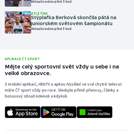
Aktualizováno před 3 hod
Olympijské hry
ATLETIKA
Stýplařka Berková skončila pátá na
Parasport
juniorském světovém šampionátu
Aktualizováno před 5 hod
Plavání
Plážový volejbal
APLIKACE ČT SPORT
Ragby
Mějte celý sportovní svět vždy u sebe i na
velké obrazovce.
Rychlobruslení
S mobilní aplikací, HbbTV a apkou iVysílání ve své chytré televizi
máte ČT sport vždy po ruce. Sledujte přímé přenosy, články a
Rychlostní kanoistika
bonusový obsah kdekoli a kdykoli.
Short track
Sportovní střelba