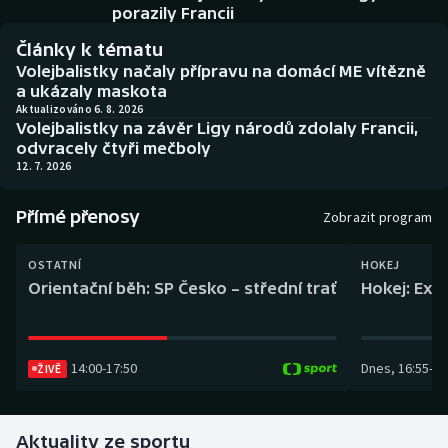
Baseball a softbal
Soutěže
porazily Francii
Články k tématu
Basketbal
Historické návraty
Volejbalistky načaly přípravu na domácí ME vítězně
a ukázaly maskota
Biatlon
Aplikace ČT sport
Aktualizováno 6. 8. 2026
Volejbalistky na závěr Ligy národů zdolaly Francii,
odvracely čtyři mečboly
Boby a skeleton
AZ kvíz
12. 7. 2026
Box
Přímé přenosy
Zobrazit program
Curling
OSTATNÍ
HOKEJ
Orientační běh: SP Česko – střední trať
Hokej: Exh
Dostihy
Florbal
14:00
-
17:50
Dnes
,
16:55
-
19
ŽIVĚ
Futsal
Aktuality ze sportu
Golf