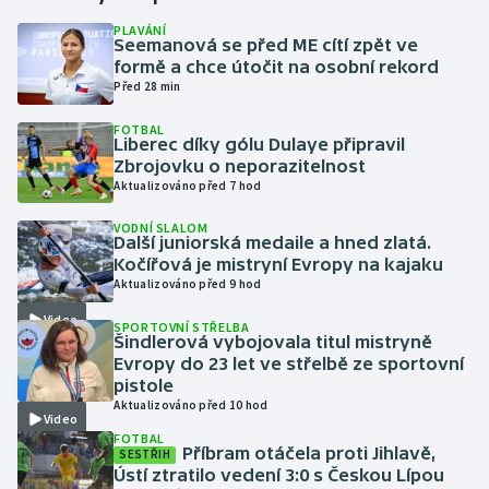
PLAVÁNÍ
Seemanová se před ME cítí zpět ve
Gymnastika
formě a chce útočit na osobní rekord
Před 28 min
Házená
FOTBAL
Liberec díky gólu Dulaye připravil
Jezdectví
Zbrojovku o neporazitelnost
Aktualizováno před 7 hod
Judo
VODNÍ SLALOM
Další juniorská medaile a hned zlatá.
Krasobruslení
Kočířová je mistryní Evropy na kajaku
Aktualizováno před 9 hod
Lezení
Video
SPORTOVNÍ STŘELBA
Šindlerová vybojovala titul mistryně
Lyže a snowboard
Evropy do 23 let ve střelbě ze sportovní
pistole
Aktualizováno před 10 hod
Moderní pětiboj
Video
FOTBAL
Příbram otáčela proti Jihlavě,
SESTŘIH
Motorsport
Ústí ztratilo vedení 3:0 s Českou Lípou