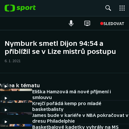
POPULÁRNÍ
SLEDOVAT
Fotbal
Nymburk smetl Dijon 94:54 a
přiblížil se v Lize mistrů postupu
Hokej
6. 1. 2021
Tenis
Atletika
Videa k tématu
Cyklistika
Eliška Hamzová má nové příjmení i
smlouvu
Krejčí pořádá kemp pro mladé
DALŠÍ SPORTY
basketbalisty
James bude v kariéře v NBA pokračovat v
Americký fotbal
NEPŘEHLÉDNĚTE
dresu Philadelphie
Basketbalové kadetky vyhrály na MS