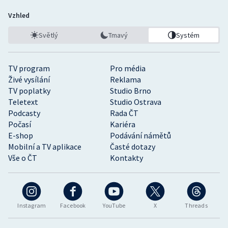
Vzhled
Světlý
Tmavý
Systém
TV program
Pro média
Živé vysílání
Reklama
TV poplatky
Studio Brno
Teletext
Studio Ostrava
Podcasty
Rada ČT
Počasí
Kariéra
E-shop
Podávání námětů
Mobilní a TV aplikace
Časté dotazy
Vše o ČT
Kontakty
Instagram
Facebook
YouTube
X
Threads