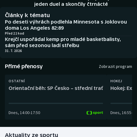
Baseball a softbal
Soutěže
jeden duel a skončily čtrnácté
Články k tématu
Basketbal
Historické návraty
Po deseti výhrách podlehla Minnesota s Joklovou
doma Los Angeles 82:89
Biatlon
Aplikace ČT sport
Před 21 hod
Krejčí uspořádal kemp pro mladé basketbalisty,
sám před sezonou ladí střelbu
Boby a skeleton
AZ kvíz
31. 7. 2026
Box
Přímé přenosy
Zobrazit program
Curling
OSTATNÍ
HOKEJ
Orientační běh: SP Česko – střední trať
Hokej: Exh
Dostihy
Florbal
Dnes
,
14:00
-
17:50
Dnes
,
16:55
-
19
Futsal
Aktuality ze sportu
Golf