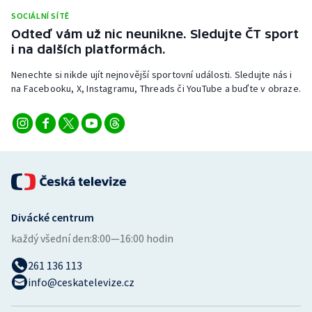
Stolní tenis
SOCIÁLNÍ SÍTĚ
Odteď vám už nic neunikne. Sledujte ČT sport
Triatlon
i na dalších platformách.
Nenechte si nikde ujít nejnovější sportovní události. Sledujte nás i
Veslování
na Facebooku, X, Instagramu, Threads či YouTube a buďte v obraze.
Vodní slalom
Volejbal
Ostatní
Divácké centrum
každý všední den:
8:00—16:00 hodin
261 136 113
info@ceskatelevize.cz