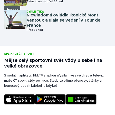
Aktualizováno před 10 hod
Olympijské hry
Video
CYKLISTIKA
Niewiadomá ovládla ikonické Mont
Parasport
Ventoux a ujala se vedení v Tour de
France
Před 11 hod
Plavání
Plážový volejbal
APLIKACE ČT SPORT
Ragby
Mějte celý sportovní svět vždy u sebe i na
velké obrazovce.
Rychlobruslení
S mobilní aplikací, HbbTV a apkou iVysílání ve své chytré televizi
máte ČT sport vždy po ruce. Sledujte přímé přenosy, články a
Rychlostní kanoistika
bonusový obsah kdekoli a kdykoli.
Short track
Sportovní střelba