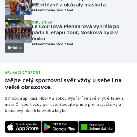
ME vítězně a ukázaly maskota
Olympijské hry
Aktualizováno před 2 hod
Video
CYKLISTIKA
Parasport
Le Courtová-Pienaarová vyhrála po
pádu 6. etapu Tour, Nosková byla v
Plavání
úniku
Aktualizováno před 2 hod
Video
Plážový volejbal
Ragby
APLIKACE ČT SPORT
Mějte celý sportovní svět vždy u sebe i na
Rychlobruslení
velké obrazovce.
Rychlostní kanoistika
S mobilní aplikací, HbbTV a apkou iVysílání ve své chytré televizi
máte ČT sport vždy po ruce. Sledujte přímé přenosy, články a
bonusový obsah kdekoli a kdykoli.
Short track
Sportovní střelba