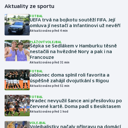
Aktuality ze sportu
Gymnastika
FOTBAL
UEFA trvá na bojkotu soutěží FIFA. Její
omluva jí nestačí a Infantinovi už nevěří
Házená
Aktualizováno před 4 min
Jezdectví
PLÁŽOVÝ VOLEJBAL
Šépka se Sedlákem v Hamburku těsně
nestačili na hvězdné Nory a pak i na
Judo
Francouze
Aktualizováno před 31 min
Krasobruslení
FOTBAL
Jablonec doma splnil roli favorita a
úspěšně zahájil dvojutkání s Rigou
Lezení
Aktualizováno před 51 min
Lyže a snowboard
FOTBAL
Hradec nevyužil šance ani přesilovku po
červené kartě. Doma padl s Besiktasem
Moderní pětiboj
Aktualizováno před 1 hod
Motorsport
VOLEJBAL
Volejbalistky načaly přípravu na domácí