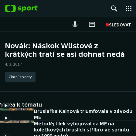
POPULÁRNÍ
SLEDOVAT
Fotbal
Novák: Náskok Wüstové z
krátkých tratí se asi dohnat nedá
Hokej
4. 3. 2017
Tenis
Zimní sporty
Atletika
Cyklistika
Videa k tématu
DALŠÍ SPORTY
Bruslařka Kainová triumfovala v závodu
ME
Metoděj Jílek vybojoval na ME na
Americký fotbal
NEPŘEHLÉDNĚTE
kolečkových bruslích stříbro ve sprintu
na 1000 metrů