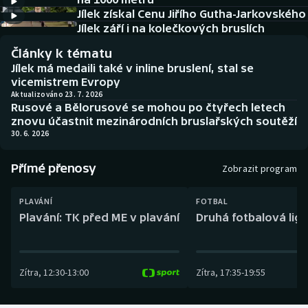
Baseball a softbal
Soutěže
Jílek získal Cenu Jiřího Gutha-Jarkovského
Jílek září i na kolečkových bruslích
Basketbal
Historické návraty
Články k tématu
Jílek má medaili také v inline bruslení, stal se
Biatlon
Aplikace ČT sport
vicemistrem Evropy
Aktualizováno 23. 7. 2026
Rusové a Bělorusové se mohou po čtyřech letech
Boby a skeleton
AZ kvíz
znovu účastnit mezinárodních bruslařských soutěží
30. 6. 2026
Box
Přímé přenosy
Zobrazit program
Curling
PLAVÁNÍ
FOTBAL
Dostihy
Plavání: TK před ME v plavání
Druhá fotbalová liga
Florbal
Zítra
,
12:30
-
13:00
Zítra
,
17:35
-
19:55
Futsal
Golf