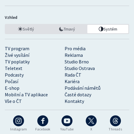
Vzhled
Světlý
Tmavý
Systém
TV program
Pro média
Živé vysílání
Reklama
TV poplatky
Studio Brno
Teletext
Studio Ostrava
Podcasty
Rada ČT
Počasí
Kariéra
E-shop
Podávání námětů
Mobilní a TV aplikace
Časté dotazy
Vše o ČT
Kontakty
Instagram
Facebook
YouTube
X
Threads