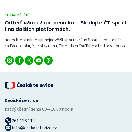
Stolní tenis
SOCIÁLNÍ SÍTĚ
Triatlon
Odteď vám už nic neunikne. Sledujte ČT sport
i na dalších platformách.
Veslování
Nenechte si nikde ujít nejnovější sportovní události. Sledujte nás i
na Facebooku, X, Instagramu, Threads či YouTube a buďte v obraze.
Vodní slalom
Volejbal
Ostatní
Divácké centrum
každý všední den:
8:00—16:00 hodin
261 136 113
info@ceskatelevize.cz