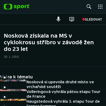
POPULÁRNÍ
SLEDOVAT
Fotbal
Nosková získala na MS v
cyklokrosu stříbro v závodě žen
Hokej
do 23 let
Tenis
30. 1. 2016
Atletika
Cyklistika
Videa k tématu
Nosková si upevnila druhé místo ve
DALŠÍ SPORTY
vrchařské soutěži
Volleringová vyhrála pátou etapu Tour
de France
Americký fotbal
NEPŘEHLÉDNĚTE
Haugstedová vyhrála 3. etapu Tour de