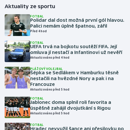
Aktuality ze sportu
Gymnastika
FOTBAL
Polidar dal dost možná první gól hlavou.
Palici nemám úplně špatnou, zářil
Házená
Před 4 hod
Jezdectví
FOTBAL
UEFA trvá na bojkotu soutěží FIFA. Její
omluva jí nestačí a Infantinovi už nevěří
Judo
Aktualizováno před 4 hod
Krasobruslení
PLÁŽOVÝ VOLEJBAL
Šépka se Sedlákem v Hamburku těsně
nestačili na hvězdné Nory a pak i na
Lezení
Francouze
Aktualizováno před 5 hod
Lyže a snowboard
FOTBAL
Jablonec doma splnil roli favorita a
úspěšně zahájil dvojutkání s Rigou
Moderní pětiboj
Aktualizováno před 5 hod
Motorsport
FOTBAL
Hradec nevyužil šance ani přesilovku po