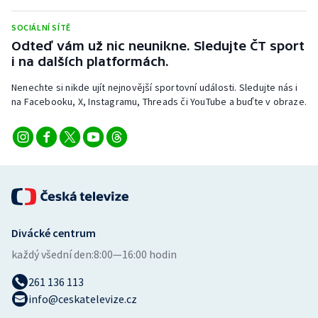
Stolní tenis
SOCIÁLNÍ SÍTĚ
Triatlon
Odteď vám už nic neunikne. Sledujte ČT sport
i na dalších platformách.
Veslování
Nenechte si nikde ujít nejnovější sportovní události. Sledujte nás i
na Facebooku, X, Instagramu, Threads či YouTube a buďte v obraze.
Vodní slalom
Volejbal
Ostatní
Divácké centrum
každý všední den:
8:00—16:00 hodin
261 136 113
info@ceskatelevize.cz