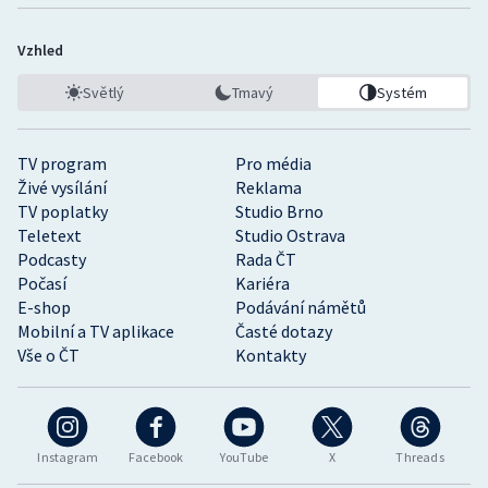
Vzhled
Světlý
Tmavý
Systém
TV program
Pro média
Živé vysílání
Reklama
TV poplatky
Studio Brno
Teletext
Studio Ostrava
Podcasty
Rada ČT
Počasí
Kariéra
E-shop
Podávání námětů
Mobilní a TV aplikace
Časté dotazy
Vše o ČT
Kontakty
Instagram
Facebook
YouTube
X
Threads