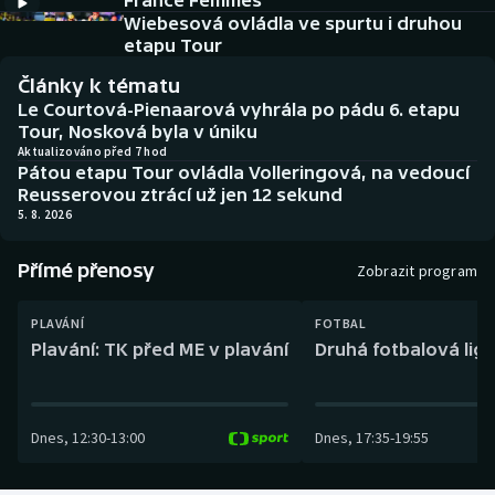
France Femmes
Baseball a softbal
Soutěže
Wiebesová ovládla ve spurtu i druhou
etapu Tour
Basketbal
Historické návraty
Články k tématu
Le Courtová-Pienaarová vyhrála po pádu 6. etapu
Biatlon
Aplikace ČT sport
Tour, Nosková byla v úniku
Aktualizováno před 7 hod
Pátou etapu Tour ovládla Volleringová, na vedoucí
Boby a skeleton
AZ kvíz
Reusserovou ztrácí už jen 12 sekund
5. 8. 2026
Box
Přímé přenosy
Zobrazit program
Curling
PLAVÁNÍ
FOTBAL
Dostihy
Plavání: TK před ME v plavání
Druhá fotbalová liga
Florbal
Dnes
,
12:30
-
13:00
Dnes
,
17:35
-
19:55
Futsal
Golf