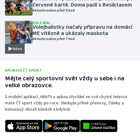
červené kartě. Doma padl s Besiktasem
Olympijské hry
Aktualizováno před 6 hod
VOLEJBAL
Parasport
Volejbalistky načaly přípravu na domácí
ME vítězně a ukázaly maskota
Plavání
Aktualizováno před 7 hod
Video
Plážový volejbal
Ragby
APLIKACE ČT SPORT
Mějte celý sportovní svět vždy u sebe i na
Rychlobruslení
velké obrazovce.
S mobilní aplikací, HbbTV a apkou iVysílání ve své chytré televizi
Rychlostní kanoistika
máte ČT sport vždy po ruce. Sledujte přímé přenosy, články a
bonusový obsah kdekoli a kdykoli.
Short track
Sportovní střelba