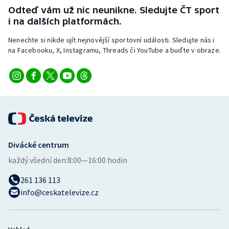
Stolní tenis
Odteď vám už nic neunikne. Sledujte ČT sport
i na dalších platformách.
Triatlon
Nenechte si nikde ujít nejnovější sportovní události. Sledujte nás i
na Facebooku, X, Instagramu, Threads či YouTube a buďte v obraze.
Veslování
Vodní slalom
Volejbal
Ostatní
Divácké centrum
každý všední den:
8:00—16:00 hodin
261 136 113
info@ceskatelevize.cz