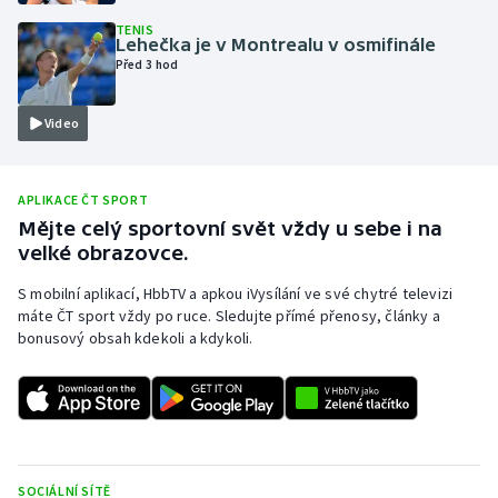
TENIS
Olympijské hry
Lehečka je v Montrealu v osmifinále
Před 3 hod
Parasport
Video
Plavání
Plážový volejbal
APLIKACE ČT SPORT
Mějte celý sportovní svět vždy u sebe i na
Ragby
velké obrazovce.
S mobilní aplikací, HbbTV a apkou iVysílání ve své chytré televizi
Rychlobruslení
máte ČT sport vždy po ruce. Sledujte přímé přenosy, články a
bonusový obsah kdekoli a kdykoli.
Rychlostní kanoistika
Short track
Sportovní střelba
SOCIÁLNÍ SÍTĚ