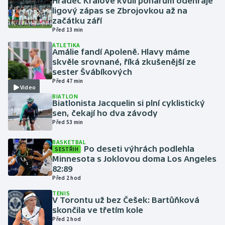
Hradec Králové kvůli pohárům odehraje
ligový zápas se Zbrojovkou až na
začátku září
Gymnastika
Před 13 min
ATLETIKA
Házená
Amálie fandí Apoleně. Hlavy máme
skvěle srovnané, říká zkušenější ze
Jezdectví
sester Švábíkových
Před 47 min
Video
Judo
BIATLON
Biatlonista Jacquelin si plní cyklistický
sen, čekají ho dva závody
Krasobruslení
Před 53 min
BASKETBAL
Lezení
Po deseti výhrách podlehla
SESTŘIH
Minnesota s Joklovou doma Los Angeles
Lyže a snowboard
82:89
Před 2 hod
Moderní pětiboj
TENIS
V Torontu už bez Češek: Bartůňková
skončila ve třetím kole
Motorsport
Před 2 hod