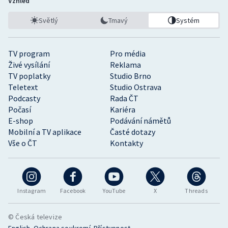
Vzhled
Světlý
Tmavý
Systém
TV program
Pro média
Živé vysílání
Reklama
TV poplatky
Studio Brno
Teletext
Studio Ostrava
Podcasty
Rada ČT
Počasí
Kariéra
E-shop
Podávání námětů
Mobilní a TV aplikace
Časté dotazy
Vše o ČT
Kontakty
Instagram
Facebook
YouTube
X
Threads
© Česká televize
•
•
English
Ochrana soukromí
Přístupnost