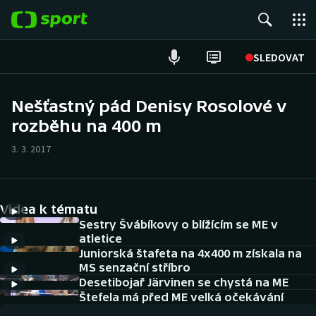
POPULÁRNÍ
SLEDOVAT
Fotbal
Nešťastný pád Denisy Rosolové v
rozběhu na 400 m
Hokej
3. 3. 2017
Tenis
Atletika
Videa k tématu
Cyklistika
Sestry Švábíkovy o blížícím se ME v
atletice
Juniorská štafeta na 4x400 m získala na
DALŠÍ SPORTY
MS senzační stříbro
Desetibojař Järvinen se chystá na ME
Americký fotbal
NEPŘEHLÉDNĚTE
Štefela má před ME velká očekávání