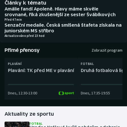
Články k tématu
Baseball a softbal
Soutěže
Amálie fandí Apoleně. Hlavy máme skvěle
srovnané, říká zkušenější ze sester Švábíkových
Basketbal
Historické návraty
Před 47 min
Senzační medaile. Česká smíšená štafeta získala na
juniorském MS stříbro
Biatlon
Aplikace ČT sport
Aktualizováno před 23 hod
Boby a skeleton
AZ kvíz
Přímé přenosy
Zobrazit program
Box
PLAVÁNÍ
FOTBAL
Plavání: TK před ME v plavání
Druhá fotbalová liga
Curling
Dostihy
Dnes
,
12:30
-
13:00
Dnes
,
17:35
-
19:55
Florbal
Futsal
Aktuality ze sportu
FOTBAL
Golf