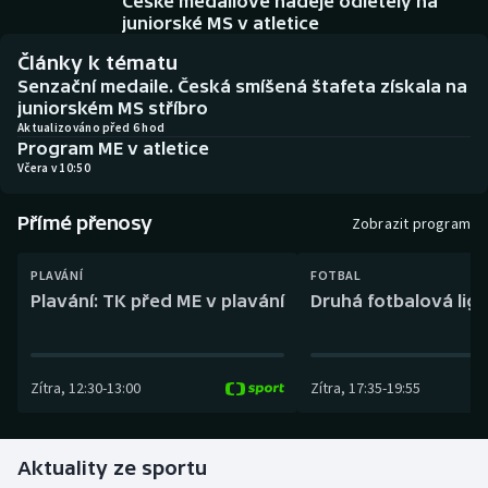
České medailové naděje odletěly na
Baseball a softbal
Soutěže
juniorské MS v atletice
Články k tématu
Basketbal
Historické návraty
Senzační medaile. Česká smíšená štafeta získala na
juniorském MS stříbro
Biatlon
Aplikace ČT sport
Aktualizováno před 6 hod
Program ME v atletice
Včera v 10:50
Boby a skeleton
AZ kvíz
Přímé přenosy
Box
Zobrazit program
Curling
PLAVÁNÍ
FOTBAL
Plavání: TK před ME v plavání
Druhá fotbalová liga
Dostihy
Florbal
Zítra
,
12:30
-
13:00
Zítra
,
17:35
-
19:55
Futsal
Aktuality ze sportu
Golf