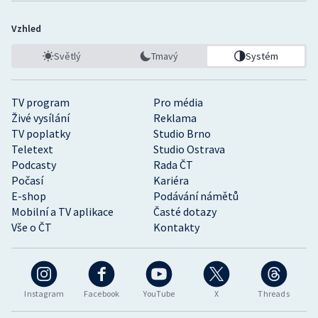
Vzhled
Světlý
Tmavý
Systém
TV program
Pro média
Živé vysílání
Reklama
TV poplatky
Studio Brno
Teletext
Studio Ostrava
Podcasty
Rada ČT
Počasí
Kariéra
E-shop
Podávání námětů
Mobilní a TV aplikace
Časté dotazy
Vše o ČT
Kontakty
Instagram
Facebook
YouTube
X
Threads