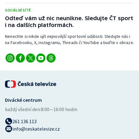
Stolní tenis
SOCIÁLNÍ SÍTĚ
Odteď vám už nic neunikne. Sledujte ČT sport
Triatlon
i na dalších platformách.
Veslování
Nenechte si nikde ujít nejnovější sportovní události. Sledujte nás i
na Facebooku, X, Instagramu, Threads či YouTube a buďte v obraze.
Vodní slalom
Volejbal
Ostatní
Divácké centrum
každý všední den:
8:00—16:00 hodin
261 136 113
info@ceskatelevize.cz