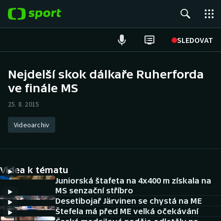
POPULÁRNÍ
SLEDOVAT
Fotbal
Nejdelší skok dálkaře Ruherforda
ve finále MS
Hokej
25. 8. 2015
Tenis
Videoarchiv
Atletika
Cyklistika
Videa k tématu
DALŠÍ SPORTY
Juniorská štafeta na 4x400 m získala na
MS senzační stříbro
Desetibojař Järvinen se chystá na ME
Americký fotbal
NEPŘEHLÉDNĚTE
Štefela má před ME velká očekávání