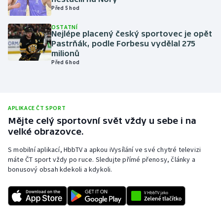
Před 5 hod
Olympijské hry
OSTATNÍ
Nejlépe placený český sportovec je opět
Parasport
Pastrňák, podle Forbesu vydělal 275
milionů
Plavání
Před 6 hod
Plážový volejbal
APLIKACE ČT SPORT
Ragby
Mějte celý sportovní svět vždy u sebe i na
velké obrazovce.
Rychlobruslení
S mobilní aplikací, HbbTV a apkou iVysílání ve své chytré televizi
Rychlostní kanoistika
máte ČT sport vždy po ruce. Sledujte přímé přenosy, články a
bonusový obsah kdekoli a kdykoli.
Short track
Sportovní střelba