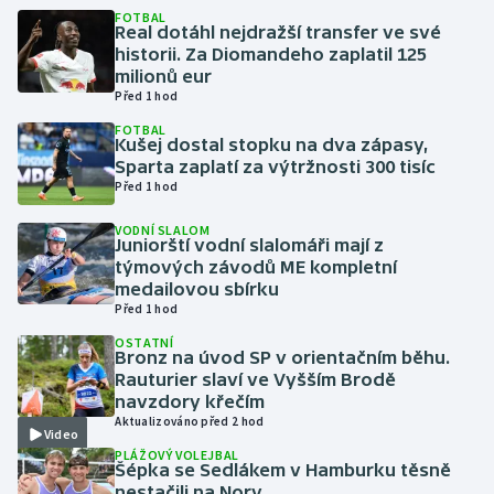
FOTBAL
Real dotáhl nejdražší transfer ve své
Gymnastika
historii. Za Diomandeho zaplatil 125
milionů eur
Před 1 hod
Házená
FOTBAL
Kušej dostal stopku na dva zápasy,
Jezdectví
Sparta zaplatí za výtržnosti 300 tisíc
Před 1 hod
Judo
VODNÍ SLALOM
Juniorští vodní slalomáři mají z
Krasobruslení
týmových závodů ME kompletní
medailovou sbírku
Před 1 hod
Lezení
OSTATNÍ
Bronz na úvod SP v orientačním běhu.
Lyže a snowboard
Rauturier slaví ve Vyšším Brodě
navzdory křečím
Moderní pětiboj
Aktualizováno před 2 hod
Video
PLÁŽOVÝ VOLEJBAL
Šépka se Sedlákem v Hamburku těsně
Motorsport
nestačili na Nory