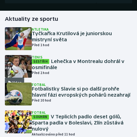
Gymnastika
Aktuality ze sportu
Házená
ATLETIKA
Tyčkařka Krutilová je juniorskou
mistryní světa
Jezdectví
Před 1 hod
TENIS
Judo
Lehečka v Montrealu dohrál v
SESTŘIH
osmifinále
Krasobruslení
Před 2 hod
Video
FOTBAL
Lezení
Fotbalistky Slavie si po další prohře
hlavní fázi evropských pohárů nezahrají
Před 10 hod
Lyže a snowboard
FOTBAL
Moderní pětiboj
V Teplicích padlo deset gólů,
SOUHRN
Sparta padla v Boleslavi, Zlín zůstává
nulový
Motorsport
Aktualizováno před 11 hod