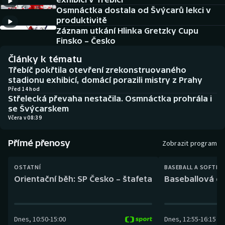
Baseball a softbal
Soutěže
Osmnáctka dostala od Švýcarů lekci v
produktivitě
Basketbal
Historické návraty
Záznam utkání Hlinka Gretzky Cupu
Finsko – Česko
Biatlon
Aplikace ČT sport
Články k tématu
Třebíč pokřtila otevření zrekonstruovaného
Boby a skeleton
AZ kvíz
stadionu exhibicí, domácí porazili mistry z Prahy
Před 14 hod
Střelecká převaha nestačila. Osmnáctka prohrála i
Box
se Švýcarskem
Včera v 08:39
Curling
Přímé přenosy
Zobrazit program
Dostihy
OSTATNÍ
BASEBALL A SOFTBA
Florbal
Orientační běh: SP Česko – štafeta
Baseballová ex
Futsal
Dnes
,
10:50
-
15:00
Dnes
,
12:55
-
16:15
Golf