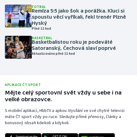
FOTBAL
Olympijské hry
Remíza 5:5 jako šok a porážka. Kluci si
spoustu věcí vyříkali, řekl trenér Plzně
Hyský
Parasport
Před 12 hod
Plavání
BASKETBAL
Basketbalistou roku je podeváté
Satoranský, Čechová slaví poprvé
Plážový volejbal
Aktualizováno před 12 hod
Ragby
Rychlobruslení
APLIKACE ČT SPORT
Mějte celý sportovní svět vždy u sebe i na
Rychlostní kanoistika
velké obrazovce.
S mobilní aplikací, HbbTV a apkou iVysílání ve své chytré televizi
Short track
máte ČT sport vždy po ruce. Sledujte přímé přenosy, články a
bonusový obsah kdekoli a kdykoli.
Sportovní střelba