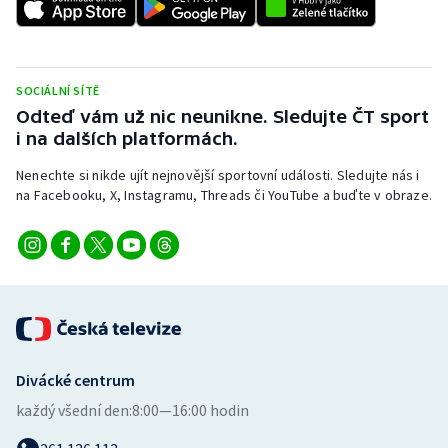
Stolní tenis
Triatlon
SOCIÁLNÍ SÍTĚ
Veslování
Odteď vám už nic neunikne. Sledujte ČT sport
i na dalších platformách.
Vodní slalom
Nenechte si nikde ujít nejnovější sportovní události. Sledujte nás i
na Facebooku, X, Instagramu, Threads či YouTube a buďte v obraze.
Volejbal
Ostatní
Divácké centrum
každý všední den:
8:00—16:00 hodin