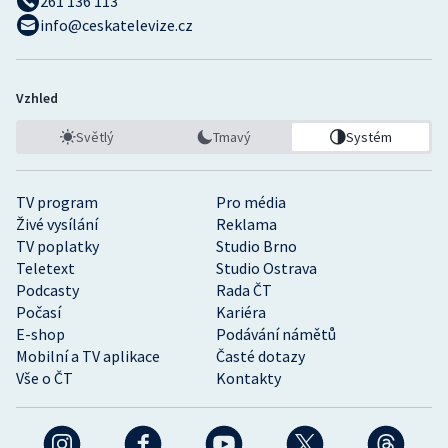
261 136 113
info@ceskatelevize.cz
Vzhled
Světlý
Tmavý
Systém
TV program
Pro média
Živé vysílání
Reklama
TV poplatky
Studio Brno
Teletext
Studio Ostrava
Podcasty
Rada ČT
Počasí
Kariéra
E-shop
Podávání námětů
Mobilní a TV aplikace
Časté dotazy
Vše o ČT
Kontakty