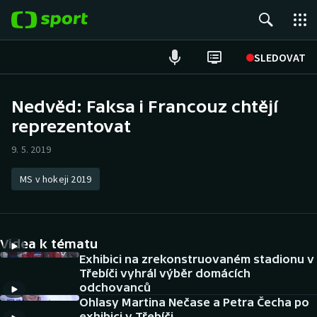
POPULÁRNÍ
SLEDOVAT
Fotbal
Nedvěd: Faksa i Francouz chtějí
reprezentovat
Hokej
9. 5. 2019
Tenis
MS v hokeji 2019
Atletika
Cyklistika
Videa k tématu
DALŠÍ SPORTY
Exhibici na zrekonstruovaném stadionu v
Třebíči vyhrál výběr domácích
odchovanců
Americký fotbal
NEPŘEHLÉDNĚTE
Ohlasy Martina Nečase a Petra Čecha po
exhibici v Třebíči