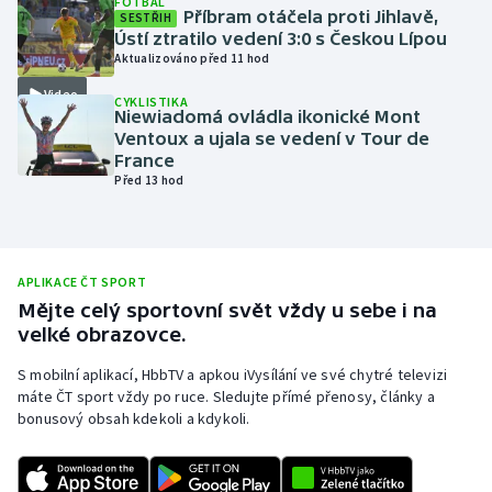
FOTBAL
Příbram otáčela proti Jihlavě,
SESTŘIH
Olympijské hry
Ústí ztratilo vedení 3:0 s Českou Lípou
Aktualizováno před 11 hod
Parasport
Video
CYKLISTIKA
Niewiadomá ovládla ikonické Mont
Plavání
Ventoux a ujala se vedení v Tour de
France
Před 13 hod
Plážový volejbal
Ragby
APLIKACE ČT SPORT
Rychlobruslení
Mějte celý sportovní svět vždy u sebe i na
velké obrazovce.
Rychlostní kanoistika
S mobilní aplikací, HbbTV a apkou iVysílání ve své chytré televizi
máte ČT sport vždy po ruce. Sledujte přímé přenosy, články a
Short track
bonusový obsah kdekoli a kdykoli.
Sportovní střelba