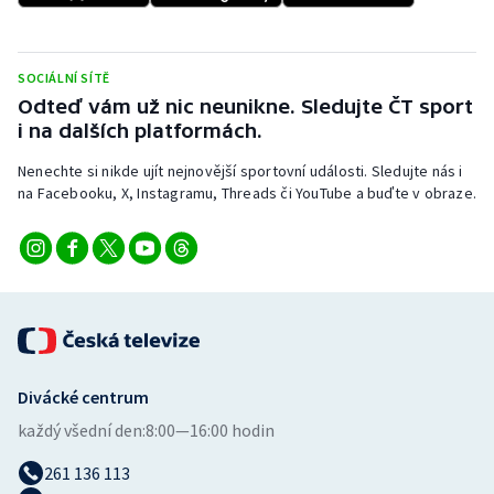
Stolní tenis
Triatlon
SOCIÁLNÍ SÍTĚ
Odteď vám už nic neunikne. Sledujte ČT sport
Veslování
i na dalších platformách.
Nenechte si nikde ujít nejnovější sportovní události. Sledujte nás i
Vodní slalom
na Facebooku, X, Instagramu, Threads či YouTube a buďte v obraze.
Volejbal
Ostatní
Divácké centrum
každý všední den:
8:00—16:00 hodin
261 136 113