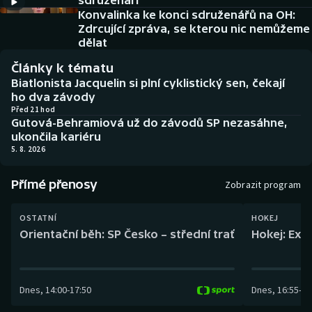
sdruženáři
Baseball a softbal
Soutěže
Konvalinka ke konci sdruženářů na OH:
Zdrcující zpráva, se kterou nic nemůžeme
Basketbal
Historické návraty
dělat
Články k tématu
Biatlon
Aplikace ČT sport
Biatlonista Jacquelin si plní cyklistický sen, čekají
ho dva závody
Boby a skeleton
AZ kvíz
Před 21 hod
Gutová-Behramiová už do závodů SP nezasáhne,
ukončila kariéru
Box
5. 8. 2026
Curling
Přímé přenosy
Zobrazit program
Dostihy
OSTATNÍ
HOKEJ
Orientační běh: SP Česko – střední trať
Hokej: Exh
Florbal
Futsal
Dnes
,
14:00
-
17:50
Dnes
,
16:55
-
19
Golf