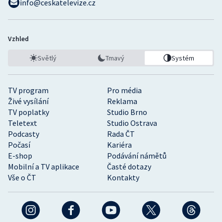
info@ceskatelevize.cz
Vzhled
Světlý
Tmavý
Systém
TV program
Pro média
Živé vysílání
Reklama
TV poplatky
Studio Brno
Teletext
Studio Ostrava
Podcasty
Rada ČT
Počasí
Kariéra
E-shop
Podávání námětů
Mobilní a TV aplikace
Časté dotazy
Vše o ČT
Kontakty