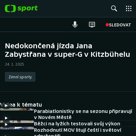
POPULÁRNÍ
SLEDOVAT
Fotbal
Nedokončená jízda Jana
Zabystřana v super-G v Kitzbühelu
Hokej
24. 1. 2025
Tenis
Zimní sporty
Atletika
Cyklistika
Videa k tématu
DALŠÍ SPORTY
Parabiatlonistky se na sezonu připravují
v Novém Městě
Běžci na lyžích testovali svůj výkon
Americký fotbal
NEPŘEHLÉDNĚTE
Rozhodnutí MOV litují čeští i světoví