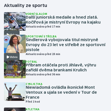
Aktuality ze sportu
Gymnastika
VODNÍ SLALOM
Další juniorská medaile a hned zlatá.
Kočířová je mistryní Evropy na kajaku
Házená
Aktualizováno před 17 min
Video
Jezdectví
SPORTOVNÍ STŘELBA
Šindlerová vybojovala titul mistryně
Evropy do 23 let ve střelbě ze sportovní
Judo
pistole
Aktualizováno před 28 min
Video
Krasobruslení
FOTBAL
Příbram otáčela proti Jihlavě, výhru
zařídil dvěma brankami Krulich
Lezení
Aktualizováno před 36 min
Lyže a snowboard
CYKLISTIKA
Niewiadomá ovládla ikonické Mont
Ventoux a ujala se vedení v Tour de
Moderní pětiboj
France
Před 1 hod
Motorsport
ATLETIKA