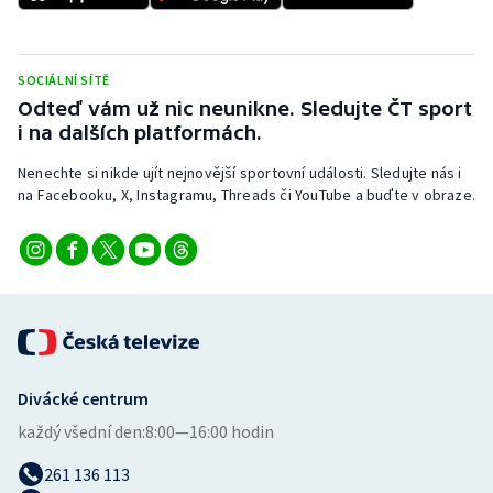
Stolní tenis
Triatlon
SOCIÁLNÍ SÍTĚ
Odteď vám už nic neunikne. Sledujte ČT sport
Veslování
i na dalších platformách.
Vodní slalom
Nenechte si nikde ujít nejnovější sportovní události. Sledujte nás i
na Facebooku, X, Instagramu, Threads či YouTube a buďte v obraze.
Volejbal
Ostatní
Divácké centrum
každý všední den:
8:00—16:00 hodin
261 136 113