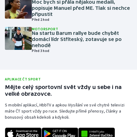
Moc bych si přála nějakou medaili,
popisuje Manuel před ME. Tlak si nechce
Olympijské hry
připustit
Před 2 hod
Parasport
MOTORSPORT
Na startu Barum rallye bude chybět
Plavání
domácí lídr Stříteský, zotavuje se po
nehodě
Před 3 hod
Plážový volejbal
Ragby
APLIKACE ČT SPORT
Rychlobruslení
Mějte celý sportovní svět vždy u sebe i na
velké obrazovce.
Rychlostní kanoistika
S mobilní aplikací, HbbTV a apkou iVysílání ve své chytré televizi
máte ČT sport vždy po ruce. Sledujte přímé přenosy, články a
Short track
bonusový obsah kdekoli a kdykoli.
Sportovní střelba