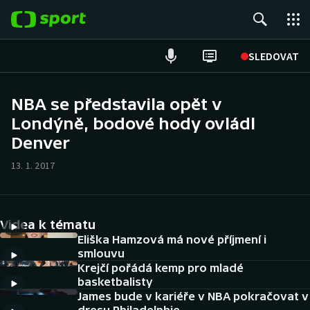
POPULÁRNÍ
SLEDOVAT
Fotbal
NBA se představila opět v
Londýně, bodové hody ovládl
Hokej
Denver
Tenis
13. 1. 2017
Atletika
Cyklistika
Videa k tématu
Eliška Hamzová má nové příjmení i
DALŠÍ SPORTY
smlouvu
Krejčí pořádá kemp pro mladé
basketbalisty
Americký fotbal
NEPŘEHLÉDNĚTE
James bude v kariéře v NBA pokračovat v