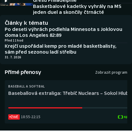
dresu Philadelphie
Baseball a softbal
Soutěže
Basketbalové kadetky vyhrály na MS
jeden duel a skončily čtrnácté
Basketbal
Historické návraty
Články k tématu
Po deseti výhrách podlehla Minnesota s Joklovou
Biatlon
Aplikace ČT sport
doma Los Angeles 82:89
Před 11 hod
Krejčí uspořádal kemp pro mladé basketbalisty,
Boby a skeleton
AZ kvíz
sám před sezonou ladí střelbu
31. 7. 2026
Box
Přímé přenosy
Zobrazit program
Curling
BASEBALL A SOFTBAL
Dostihy
Baseballová extraliga: Třebíč Nuclears – Sokol Hlub
Florbal
18:55
-
22:15
Futsal
ŽIVĚ
Golf