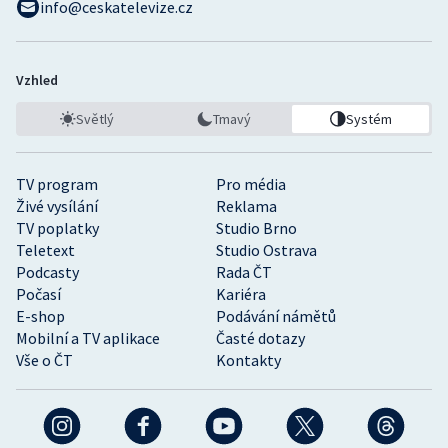
info@ceskatelevize.cz
Vzhled
Světlý
Tmavý
Systém
TV program
Pro média
Živé vysílání
Reklama
TV poplatky
Studio Brno
Teletext
Studio Ostrava
Podcasty
Rada ČT
Počasí
Kariéra
E-shop
Podávání námětů
Mobilní a TV aplikace
Časté dotazy
Vše o ČT
Kontakty