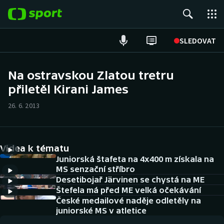
POPULÁRNÍ
SLEDOVAT
Fotbal
Na ostravskou Zlatou tretru
přiletěl Kirani James
Hokej
26. 6. 2013
Tenis
Atletika
Videa k tématu
Cyklistika
Juniorská štafeta na 4x400 m získala na
MS senzační stříbro
Desetibojař Järvinen se chystá na ME
DALŠÍ SPORTY
Štefela má před ME velká očekávání
České medailové naděje odletěly na
Americký fotbal
NEPŘEHLÉDNĚTE
juniorské MS v atletice