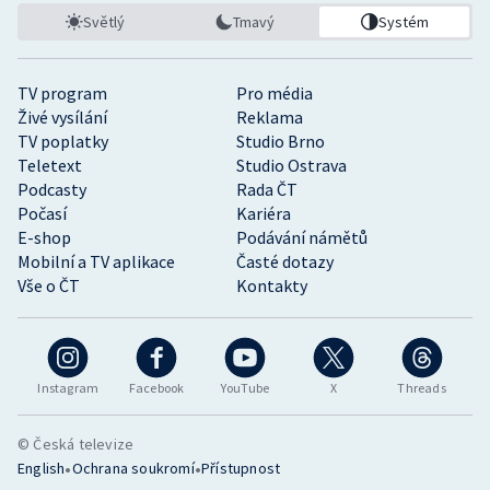
Světlý
Tmavý
Systém
TV program
Pro média
Živé vysílání
Reklama
TV poplatky
Studio Brno
Teletext
Studio Ostrava
Podcasty
Rada ČT
Počasí
Kariéra
E-shop
Podávání námětů
Mobilní a TV aplikace
Časté dotazy
Vše o ČT
Kontakty
Instagram
Facebook
YouTube
X
Threads
© Česká televize
•
•
English
Ochrana soukromí
Přístupnost