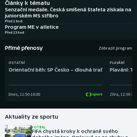
Články k tématu
Baseball a softbal
Soutěže
Senzační medaile. Česká smíšená štafeta získala na
juniorském MS stříbro
Basketbal
Historické návraty
Před 2 hod
Program ME v atletice
Před 23 hod
Biatlon
Aplikace ČT sport
Přímé přenosy
Boby a skeleton
AZ kvíz
Zobrazit program
Box
OSTATNÍ
PLAVÁNÍ
Orientační běh: SP Česko – dlouhá trať
Plavání: TK
Curling
Dostihy
Dnes
,
11:50
-
16:00
Zítra
,
12:30
-
13:
Florbal
Aktuality ze sportu
Futsal
FOTBAL
FIFA chystá kroky k ochraně svého
Golf