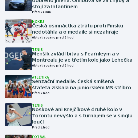
dobrého jména. Omlouvá se za chyby a
stojí za Infantinem
Před 24 min
Gymnastika
HOKEJ
Česká osmnáctka ztrátu proti Finsku
Házená
nedotáhla a o medaile si nezahraje
Aktualizováno před 1 hod
Jezdectví
TENIS
Menšík zvládl bitvu s Fearnleym a v
Judo
Montrealu je ve třetím kole jako Lehečka
Aktualizováno před 1 hod
Krasobruslení
ATLETIKA
Senzační medaile. Česká smíšená
štafeta získala na juniorském MS stříbro
Lezení
Před 2 hod
Lyže a snowboard
TENIS
Noskové ani Krejčíkové druhé kolo v
Torontu nevyšlo a s turnajem se v singlu
Moderní pětiboj
loučí
Před 2 hod
Motorsport
FOTBAL