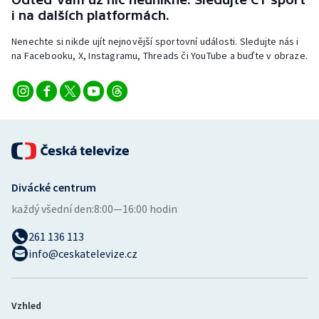
Stolní tenis
i na dalších platformách.
Nenechte si nikde ujít nejnovější sportovní události. Sledujte nás i
Triatlon
na Facebooku, X, Instagramu, Threads či YouTube a buďte v obraze.
Veslování
Vodní slalom
Volejbal
Ostatní
Divácké centrum
každý všední den:
8:00—16:00 hodin
261 136 113
info@ceskatelevize.cz
Vzhled