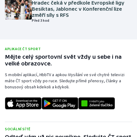
Hradec čeká v předkole Evropské ligy
Olympijské hry
Besiktas, Jablonec v Konferenční lize
změří síly s RFS
Před 3 hod
Parasport
Plavání
APLIKACE ČT SPORT
Plážový volejbal
Mějte celý sportovní svět vždy u sebe i na
velké obrazovce.
Ragby
S mobilní aplikací, HbbTV a apkou iVysílání ve své chytré televizi
máte ČT sport vždy po ruce. Sledujte přímé přenosy, články a
Rychlobruslení
bonusový obsah kdekoli a kdykoli.
Rychlostní kanoistika
Short track
Sportovní střelba
SOCIÁLNÍ SÍTĚ
Odteď vám už nic neunikne. Sledujte ČT sport