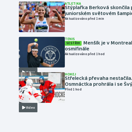
ATLETIKA
Stýplařka Berková skončila 
juniorském světovém šampi
Aktualizováno před 1 min
TENIS
Menšík je v Montrea
SESTŘIH
osmifinále
Aktualizováno před 1 hod
Video
HOKEJ
Střelecká převaha nestačila
Osmnáctka prohrála i se Šv
Před 1 hod
Video