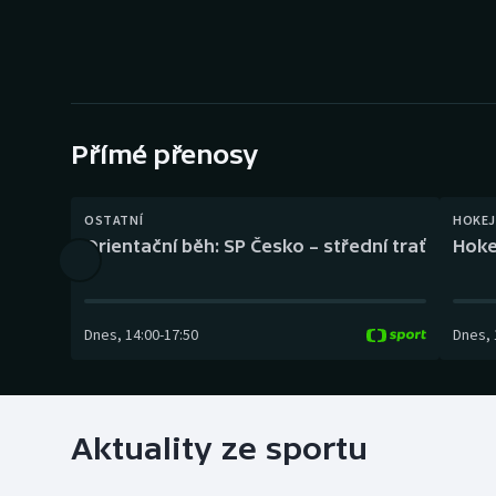
Curling
Dostihy
Florbal
Přímé přenosy
Futsal
Golf
OSTATNÍ
HOKEJ
Orientační běh: SP Česko – střední trať
Hoke
Gymnastika
Dnes
,
14:00
-
17:50
Dnes
,
Aktuality ze sportu