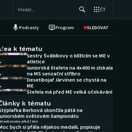
ČT
Podcasty
Program
SLEDOVAT
NEPŘEHLÉDNĚTE
Soutěže
idea k tématu
Sestry Švábíkovy o blížícím se ME v
Historické návraty
atletice
Juniorská štafeta na 4x400 m získala
Aplikace ČT sport
na MS senzační stříbro
Desetibojař Järvinen se chystá na
AZ kvíz
ME
Štefela má před ME velká očekávání
Články k tématu
Stýplařka Berková skončila pátá na
juniorském světovém šampionátu
Aktualizováno před 1 min
Moc bych si přála nějakou medaili, popisuje