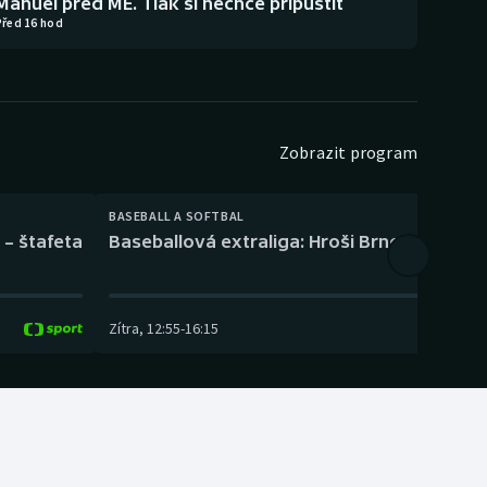
Manuel před ME. Tlak si nechce připustit
Před 16 hod
Zobrazit program
BASEBALL A SOFTBAL
 – štafeta
Baseballová extraliga: Hroši Brno – Eagles
Zítra
,
12:55
-
16:15