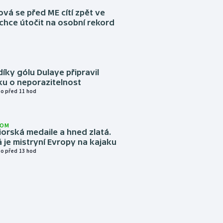
á se před ME cítí zpět ve
chce útočit na osobní rekord
díky gólu Dulaye připravil
ku o neporazitelnost
o před 11 hod
LOM
niorská medaile a hned zlatá.
 je mistryní Evropy na kajaku
o před 13 hod