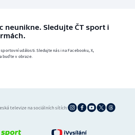
 neunikne. Sledujte ČT sport i
ormách.
 sportovní události. Sledujte nás i na Facebooku, X,
a buďte v obraze.
eská televize na sociálních sítích: