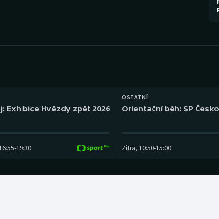
Moderní pětiboj
Triatlon
Motorsport
Veslování
Olympijské hry
Vodní slalom
Parasport
Volejbal
Plavání
Ostatní
OSTATNÍ
j: Exhibice Hvězdy zpět 2026
Orientační běh: SP Česko
Plážový volejbal
16:55
-
19:30
Zítra
,
10:50
-
15:00