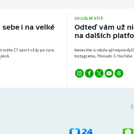
SOCIÁLNÍ SÍTĚ
 sebe i na velké
Odteď vám už nic
na dalších platf
izi máte ČT sport vždy po ruce.
Nenechte si nikde ujít nejnovější
ykoli.
Instagramu, Threads či YouTube 
Č