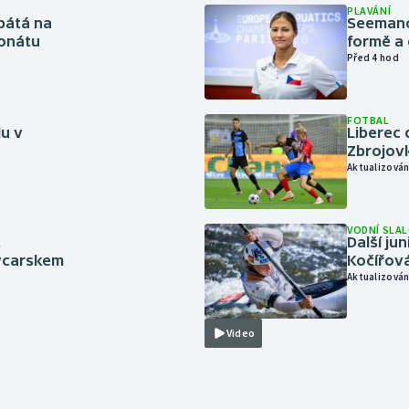
PLAVÁNÍ
pátá na
Seemanov
onátu
formě a 
Před 4 hod
FOTBAL
lu v
Liberec 
Zbrojov
Aktualizován
VODNÍ SLA
.
Další ju
ýcarskem
Kočířová
Aktualizován
Video