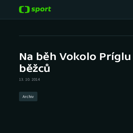
POPULÁRNÍ
DALŠÍ SPORTY
Fotbal
Americký fotbal
Na běh Vokolo Príglu 
Hokej
Baseball a softbal
běžců
Tenis
Basketbal
13. 10. 2014
Atletika
Biatlon
Archiv
Cyklistika
Boby a skeleton
Box