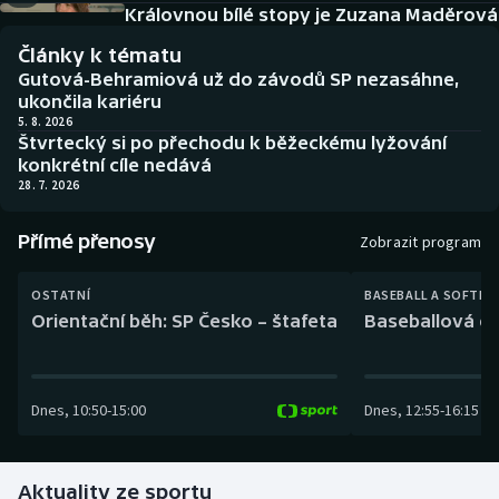
Baseball a softbal
Soutěže
Královnou bílé stopy je Zuzana Maděrová
Články k tématu
Basketbal
Historické návraty
Gutová-Behramiová už do závodů SP nezasáhne,
ukončila kariéru
Biatlon
Aplikace ČT sport
5. 8. 2026
Štvrtecký si po přechodu k běžeckému lyžování
konkrétní cíle nedává
Boby a skeleton
AZ kvíz
28. 7. 2026
Box
Přímé přenosy
Zobrazit program
Curling
OSTATNÍ
BASEBALL A SOFTBA
Orientační běh: SP Česko – štafeta
Baseballová ex
Dostihy
Florbal
Dnes
,
10:50
-
15:00
Dnes
,
12:55
-
16:15
Futsal
Aktuality ze sportu
Golf