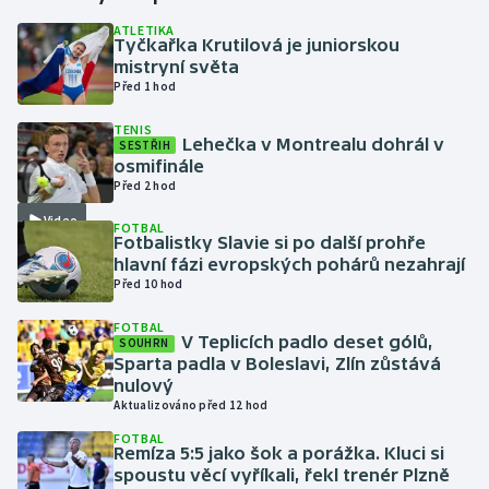
ATLETIKA
Tyčkařka Krutilová je juniorskou
Gymnastika
mistryní světa
Před 1 hod
Házená
TENIS
Lehečka v Montrealu dohrál v
SESTŘIH
Jezdectví
osmifinále
Před 2 hod
Judo
Video
FOTBAL
Fotbalistky Slavie si po další prohře
Krasobruslení
hlavní fázi evropských pohárů nezahrají
Před 10 hod
Lezení
FOTBAL
V Teplicích padlo deset gólů,
SOUHRN
Lyže a snowboard
Sparta padla v Boleslavi, Zlín zůstává
nulový
Aktualizováno před 12 hod
Moderní pětiboj
FOTBAL
Remíza 5:5 jako šok a porážka. Kluci si
Motorsport
spoustu věcí vyříkali, řekl trenér Plzně