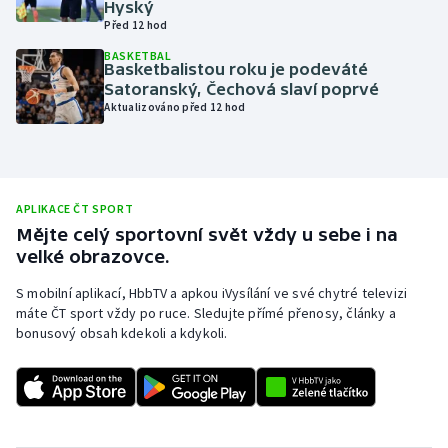
Hyský
Před 12 hod
Olympijské hry
BASKETBAL
Basketbalistou roku je podeváté
Parasport
Satoranský, Čechová slaví poprvé
Aktualizováno před 12 hod
Plavání
Plážový volejbal
APLIKACE ČT SPORT
Ragby
Mějte celý sportovní svět vždy u sebe i na
velké obrazovce.
Rychlobruslení
S mobilní aplikací, HbbTV a apkou iVysílání ve své chytré televizi
máte ČT sport vždy po ruce. Sledujte přímé přenosy, články a
Rychlostní kanoistika
bonusový obsah kdekoli a kdykoli.
Short track
Sportovní střelba