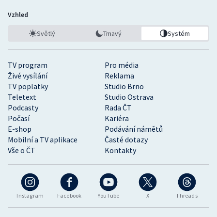
Vzhled
Světlý
Tmavý
Systém
TV program
Pro média
Živé vysílání
Reklama
TV poplatky
Studio Brno
Teletext
Studio Ostrava
Podcasty
Rada ČT
Počasí
Kariéra
E-shop
Podávání námětů
Mobilní a TV aplikace
Časté dotazy
Vše o ČT
Kontakty
Instagram
Facebook
YouTube
X
Threads