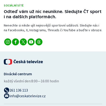
Stolní tenis
SOCIÁLNÍ SÍTĚ
Odteď vám už nic neunikne. Sledujte ČT sport
Triatlon
i na dalších platformách.
Nenechte si nikde ujít nejnovější sportovní události. Sledujte nás i
Veslování
na Facebooku, X, Instagramu, Threads či YouTube a buďte v obraze.
Vodní slalom
Volejbal
Ostatní
Divácké centrum
každý všední den:
8:00—16:00 hodin
261 136 113
info@ceskatelevize.cz