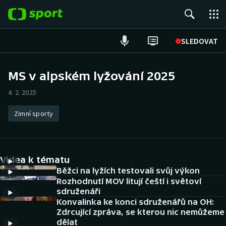
POPULÁRNÍ
SLEDOVAT
Fotbal
MS v alpském lyžování 2025
Hokej
4. 2. 2025
Tenis
Zimní sporty
Atletika
Videa k tématu
Cyklistika
Běžci na lyžích testovali svůj výkon
Rozhodnutí MOV litují čeští i světoví
DALŠÍ SPORTY
sdruženáři
Konvalinka ke konci sdruženářů na OH:
Americký fotbal
NEPŘEHLÉDNĚTE
Zdrcující zpráva, se kterou nic nemůžeme
dělat