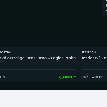
Moderní pětiboj
Triatlon
2
Motorsport
Veslování
Olympijské hry
Vodní slalom
Parasport
Volejbal
Plavání
Ostatní
 SOFTBAL
JEZDECTVÍ
ová extraliga: Hroši Brno – Eagles Praha
Jezdectví: Č
Plážový volejbal
16:15
Dnes
,
14:00
-
19:00