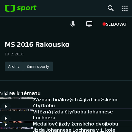
POPULÁRNÍ
SLEDOVAT
Fotbal
MS 2016 Rakousko
Hokej
18. 2. 2016
Tenis
Archiv
Zimní sporty
Atletika
Videa k tématu
Cyklistika
Záznam finálových 4. jízd mužského
čtyřbobu
DALŠÍ SPORTY
Vítězná jízda čtyřbobu Johannese
Lochnera
Americký fotbal
NEPŘEHLÉDNĚTE
Medailové jízdy ženského dvojbobu
Jízda Johannese Lochnera v 1. kole