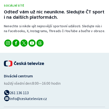
Stolní tenis
SOCIÁLNÍ SÍTĚ
Odteď vám už nic neunikne. Sledujte ČT sport
Triatlon
i na dalších platformách.
Nenechte si nikde ujít nejnovější sportovní události. Sledujte nás i
Veslování
na Facebooku, X, Instagramu, Threads či YouTube a buďte v obraze.
Vodní slalom
Volejbal
Ostatní
Divácké centrum
každý všední den:
8:00—16:00 hodin
261 136 113
info@ceskatelevize.cz