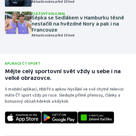
Aktualizováno před 10 hod
Olympijské hry
PLÁŽOVÝ VOLEJBAL
Šépka se Sedlákem v Hamburku těsně
Parasport
nestačili na hvězdné Nory a pak i na
Francouze
Aktualizováno před 10 hod
Plavání
Plážový volejbal
APLIKACE ČT SPORT
Ragby
Mějte celý sportovní svět vždy u sebe i na
velké obrazovce.
Rychlobruslení
S mobilní aplikací, HbbTV a apkou iVysílání ve své chytré televizi
máte ČT sport vždy po ruce. Sledujte přímé přenosy, články a
Rychlostní kanoistika
bonusový obsah kdekoli a kdykoli.
Short track
Sportovní střelba