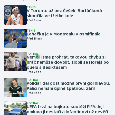
TENIS
V Torontu už bez Češek: Bartůňková
Gymnastika
skončila ve třetím kole
Před 1 min
Házená
TENIS
Lehečka je v Montrealu v osmifinále
Jezdectví
Před 18 min
Judo
FOTBAL
Neměli jsme prohrát, takovou chybu si
Krasobruslení
hráč nemůže dovolit, zlobil se Horejš po
duelu s Besiktasem
Před 2 hod
Lezení
FOTBAL
Polidar dal dost možná první gól hlavou.
Lyže a snowboard
Palici nemám úplně špatnou, zářil
Před 9 hod
Moderní pětiboj
FOTBAL
UEFA trvá na bojkotu soutěží FIFA. Její
Motorsport
omluva jí nestačí a Infantinovi už nevěří