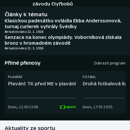
Baseball a softbal
Soutěže
závodu čtyřbobů
Články k tématu
Basketbal
Historické návraty
Klasickou padesátku ovládla Ebba Anderssonová,
turnaj curlerek vyhrály Švédky
Biatlon
Aplikace ČT sport
Aktualizováno 22. 2. 2026
Senzace na konec olympiády. Voborníková získala
bronz v hromadném závodě
Boby a skeleton
AZ kvíz
Aktualizováno 21. 2. 2026
Box
Přímé přenosy
Zobrazit program
Curling
PLAVÁNÍ
FOTBAL
Plavání: TK před ME v plavání
Druhá fotbalová liga
Dostihy
Florbal
Dnes
,
12:30
-
13:00
Dnes
,
17:35
-
19:55
Futsal
Aktuality ze sportu
Golf