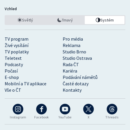
Vzhled
Světlý
Tmavý
Systém
TV program
Pro média
Živé vysílání
Reklama
TV poplatky
Studio Brno
Teletext
Studio Ostrava
Podcasty
Rada ČT
Počasí
Kariéra
E-shop
Podávání námětů
Mobilní a TV aplikace
Časté dotazy
Vše o ČT
Kontakty
Instagram
Facebook
YouTube
X
Threads