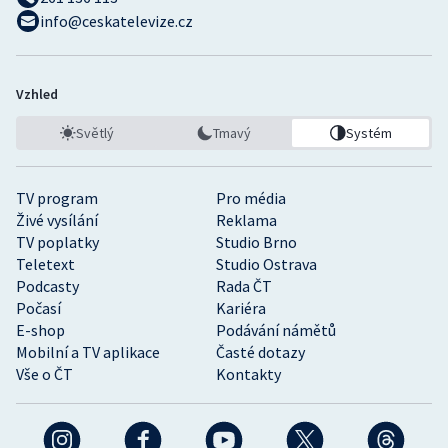
info@ceskatelevize.cz
Vzhled
Světlý
Tmavý
Systém
TV program
Pro média
Živé vysílání
Reklama
TV poplatky
Studio Brno
Teletext
Studio Ostrava
Podcasty
Rada ČT
Počasí
Kariéra
E-shop
Podávání námětů
Mobilní a TV aplikace
Časté dotazy
Vše o ČT
Kontakty