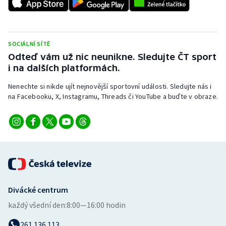
Stolní tenis
Triatlon
SOCIÁLNÍ SÍTĚ
Veslování
Odteď vám už nic neunikne. Sledujte ČT sport
i na dalších platformách.
Vodní slalom
Nenechte si nikde ujít nejnovější sportovní události. Sledujte nás i
na Facebooku, X, Instagramu, Threads či YouTube a buďte v obraze.
Volejbal
Ostatní
Divácké centrum
každý všední den:
8:00—16:00 hodin
261 136 113