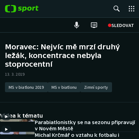
POPULÁRNÍ
SLEDOVAT
Fotbal
Moravec: Nejvíc mě mrzí druhý
ležák, koncentrace nebyla
Hokej
stoprocentní
Tenis
13. 3. 2019
Atletika
MS v biatlonu 2019
MS v biatlonu
Zimní sporty
Cyklistika
DALŠÍ SPORTY
Videa k tématu
Parabiatlonistky se na sezonu připravují
Americký fotbal
NEPŘEHLÉDNĚTE
v Novém Městě
Michal Krčmář o vztahu k fotbalu i