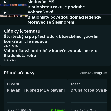
sledování MS
Baseball a softbal
Soutěže
Biatlonistou roku je podruhé
Voborníková
Basketbal
Historické návraty
Biatlonisty povedou domácí legendy
Moravec se Šlesingrem
Biatlon
Aplikace ČT sport
Články k tématu
Štvrtecký si po přechodu k běžeckému lyžování
Boby a skeleton
AZ kvíz
konkrétní cíle nedává
28. 7. 2026
Voborníková podruhé v kariéře vyhrála anketu
Box
Biatlonista roku
1. 6. 2026
Curling
Přímé přenosy
Zobrazit program
Dostihy
PLAVÁNÍ
FOTBAL
Florbal
Plavání: TK před ME v plavání
Druhá fotbalová liga
Futsal
Dnes
,
12:30
-
13:00
Dnes
,
17:35
-
19:55
Golf