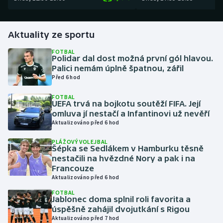
Gymnastika
Aktuality ze sportu
Házená
FOTBAL
Polidar dal dost možná první gól hlavou.
Palici nemám úplně špatnou, zářil
Jezdectví
Před 6 hod
Judo
FOTBAL
UEFA trvá na bojkotu soutěží FIFA. Její
omluva jí nestačí a Infantinovi už nevěří
Krasobruslení
Aktualizováno před 6 hod
Lezení
PLÁŽOVÝ VOLEJBAL
Šépka se Sedlákem v Hamburku těsně
nestačili na hvězdné Nory a pak i na
Lyže a snowboard
Francouze
Aktualizováno před 6 hod
Moderní pětiboj
FOTBAL
Jablonec doma splnil roli favorita a
úspěšně zahájil dvojutkání s Rigou
Motorsport
Aktualizováno před 7 hod