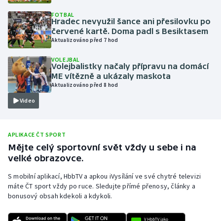
Olympijské hry
FOTBAL
Hradec nevyužil šance ani přesilovku po
červené kartě. Doma padl s Besiktasem
Parasport
Aktualizováno před 7 hod
VOLEJBAL
Plavání
Volejbalistky načaly přípravu na domácí
ME vítězně a ukázaly maskota
Plážový volejbal
Aktualizováno před 8 hod
Video
Ragby
Rychlobruslení
APLIKACE ČT SPORT
Mějte celý sportovní svět vždy u sebe i na
Rychlostní kanoistika
velké obrazovce.
S mobilní aplikací, HbbTV a apkou iVysílání ve své chytré televizi
Short track
máte ČT sport vždy po ruce. Sledujte přímé přenosy, články a
bonusový obsah kdekoli a kdykoli.
Sportovní střelba