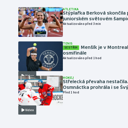
ATLETIKA
Stýplařka Berková skončila 
juniorském světovém šampi
Aktualizováno před 3 min
TENIS
Menšík je v Montrea
SESTŘIH
osmifinále
Aktualizováno před 1 hod
Video
HOKEJ
Střelecká převaha nestačila
Osmnáctka prohrála i se Šv
Před 1 hod
Video