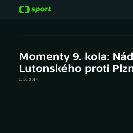
POPULÁRNÍ
DALŠÍ SPORTY
Fotbal
Americký fotbal
Momenty 9. kola: Nád
Hokej
Baseball a softbal
Lutonského proti Plzn
Tenis
Basketbal
1. 10. 2014
Atletika
Biatlon
Cyklistika
Boby a skeleton
Box