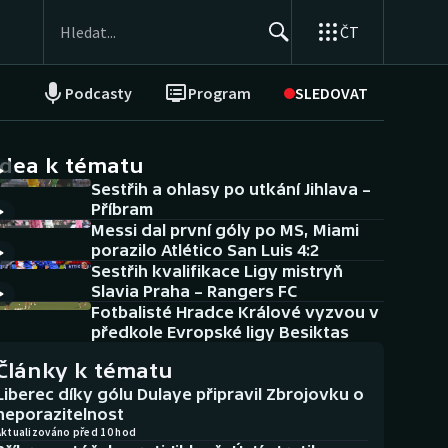
ČT
Podcasty
Program
SLEDOVAT
NEPŘEHLÉDNĚTE
Soutěže
idea k tématu
Sestřih a ohlasy po utkání Jihlava –
Historické návraty
Příbram
Messi dal první góly po MS, Miami
Aplikace ČT sport
porazilo Atlético San Luis 4:2
Sestřih kvalifikace Ligy mistryň
AZ kvíz
Slavia Praha – Rangers FC
Fotbalisté Hradce Králové vyzvou v
předkole Evropské ligy Besiktas
Články k tématu
Liberec díky gólu Dulaye připravil Zbrojovku o
neporazitelnost
Aktualizováno před 10 hod