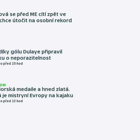
á se před ME cítí zpět ve
chce útočit na osobní rekord
díky gólu Dulaye připravil
ku o neporazitelnost
o před 10 hod
LOM
niorská medaile a hned zlatá.
 je mistryní Evropy na kajaku
o před 13 hod