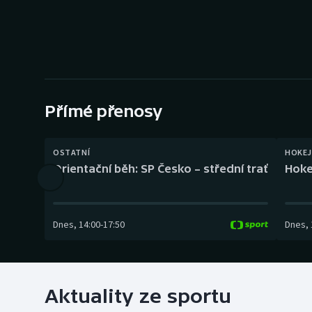
Curling
Dostihy
Florbal
Futsal
Přímé přenosy
Golf
OSTATNÍ
HOKEJ
Orientační běh: SP Česko – střední trať
Hoke
Gymnastika
Dnes
,
14:00
-
17:50
Dnes
,
Aktuality ze sportu