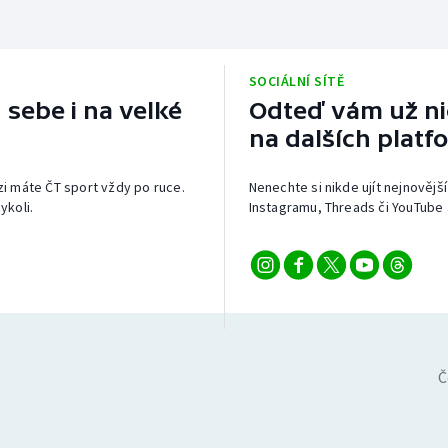
SOCIÁLNÍ SÍTĚ
 sebe i na velké
Odteď vám už nic
na dalších platf
izi máte ČT sport vždy po ruce.
Nenechte si nikde ujít nejnovější
ykoli.
Instagramu, Threads či YouTube 
Č