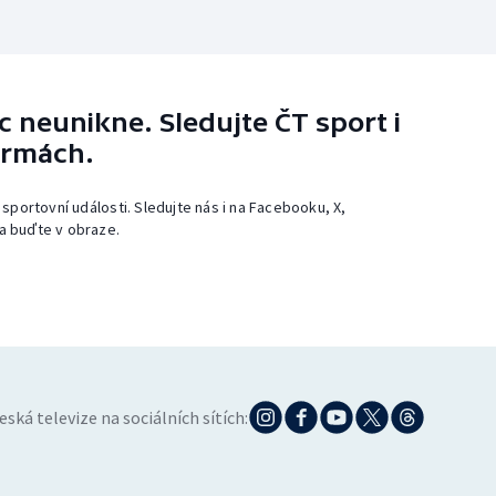
 neunikne. Sledujte ČT sport i
ormách.
 sportovní události. Sledujte nás i na Facebooku, X,
a buďte v obraze.
eská televize na sociálních sítích: