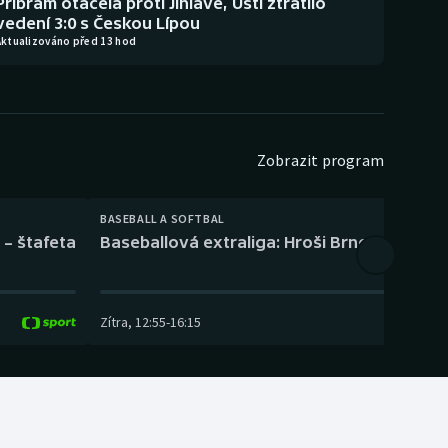
Příbram otáčela proti Jihlavě, Ústí ztratilo
vedení 3:0 s Českou Lípou
Aktualizováno před 13 hod
Zobrazit program
BASEBALL A SOFTBAL
 – štafeta
Baseballová extraliga: Hroši Brno – Eagles
Zítra
,
12:55
-
16:15