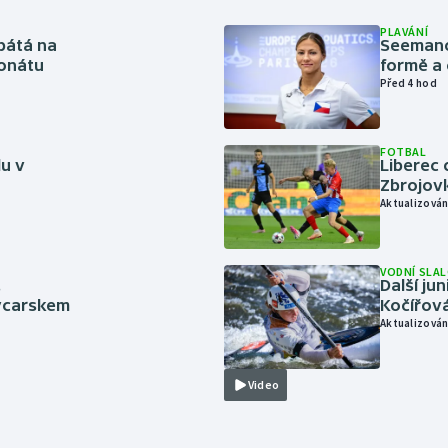
PLAVÁNÍ
pátá na
Seemanov
onátu
formě a 
Před 4 hod
FOTBAL
lu v
Liberec 
Zbrojov
Aktualizován
VODNÍ SLA
.
Další ju
ýcarskem
Kočířová
Aktualizován
Video