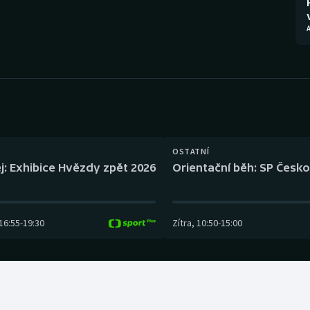
Moderní pětiboj
Triatlon
Motorsport
Veslování
Olympijské hry
Vodní slalom
Parasport
Volejbal
Plavání
Ostatní
OSTATNÍ
j: Exhibice Hvězdy zpět 2026
Orientační běh: SP Česko
Plážový volejbal
16:55
-
19:30
Zítra
,
10:50
-
15:00