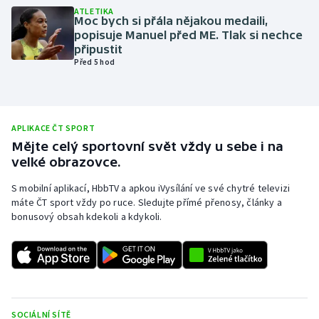
ATLETIKA
Olympijské hry
Moc bych si přála nějakou medaili,
popisuje Manuel před ME. Tlak si nechce
připustit
Parasport
Před 5 hod
Plavání
Plážový volejbal
APLIKACE ČT SPORT
Mějte celý sportovní svět vždy u sebe i na
Ragby
velké obrazovce.
S mobilní aplikací, HbbTV a apkou iVysílání ve své chytré televizi
Rychlobruslení
máte ČT sport vždy po ruce. Sledujte přímé přenosy, články a
bonusový obsah kdekoli a kdykoli.
Rychlostní kanoistika
Short track
Sportovní střelba
SOCIÁLNÍ SÍTĚ