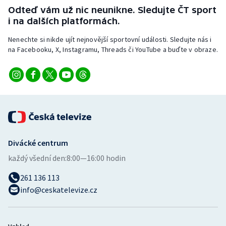
Stolní tenis
Odteď vám už nic neunikne. Sledujte ČT sport
i na dalších platformách.
Triatlon
Nenechte si nikde ujít nejnovější sportovní události. Sledujte nás i
na Facebooku, X, Instagramu, Threads či YouTube a buďte v obraze.
Veslování
Vodní slalom
Volejbal
Ostatní
Divácké centrum
každý všední den:
8:00—16:00 hodin
261 136 113
info@ceskatelevize.cz