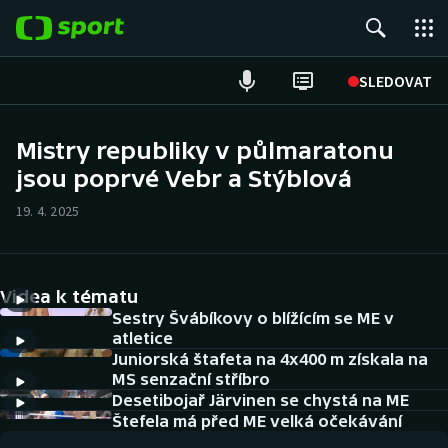
POPULÁRNÍ
SLEDOVAT
Fotbal
Mistry republiky v půlmaratonu
jsou poprvé Vebr a Stýblová
Hokej
19. 4. 2025
Tenis
Atletika
Videa k tématu
Cyklistika
Sestry Švábíkovy o blížícím se ME v
atletice
Juniorská štafeta na 4x400 m získala na
DALŠÍ SPORTY
MS senzační stříbro
Desetibojař Järvinen se chystá na ME
Americký fotbal
NEPŘEHLÉDNĚTE
Štefela má před ME velká očekávání