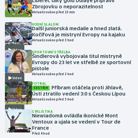
Liberec díky gólu Dulaye připravil
Zbrojovku o neporazitelnost
Aktualizováno před 23 min
Gymnastika
VODNÍ SLALOM
Další juniorská medaile a hned zlatá.
Házená
Kočířová je mistryní Evropy na kajaku
Aktualizováno před 3 hod
Jezdectví
Video
SPORTOVNÍ STŘELBA
Šindlerová vybojovala titul mistryně
Judo
Evropy do 23 let ve střelbě ze sportovní
pistole
Krasobruslení
Aktualizováno před 3 hod
Video
FOTBAL
Příbram otáčela proti Jihlavě,
Lezení
SESTŘIH
Ústí ztratilo vedení 3:0 s Českou Lípou
Aktualizováno před 3 hod
Lyže a snowboard
Video
CYKLISTIKA
Niewiadomá ovládla ikonické Mont
Moderní pětiboj
Ventoux a ujala se vedení v Tour de
France
Motorsport
Před 4 hod