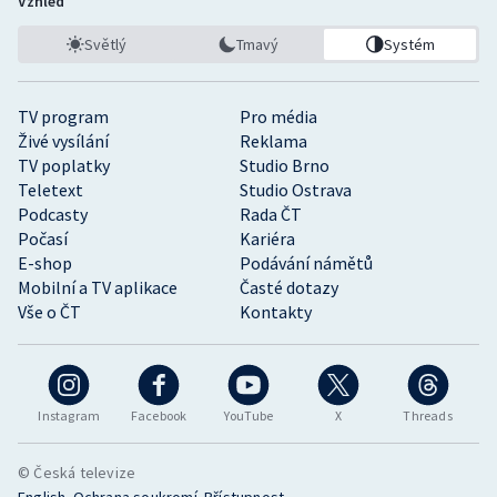
Vzhled
Světlý
Tmavý
Systém
TV program
Pro média
Živé vysílání
Reklama
TV poplatky
Studio Brno
Teletext
Studio Ostrava
Podcasty
Rada ČT
Počasí
Kariéra
E-shop
Podávání námětů
Mobilní a TV aplikace
Časté dotazy
Vše o ČT
Kontakty
Instagram
Facebook
YouTube
X
Threads
© Česká televize
•
•
English
Ochrana soukromí
Přístupnost