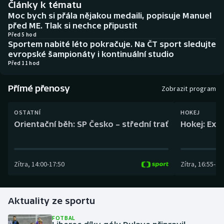
Články k tématu
Baseball a softbal
Soutěže
Moc bych si přála nějakou medaili, popisuje Manuel
před ME. Tlak si nechce připustit
Basketbal
Historické návraty
Před 5 hod
Sportem nabité léto pokračuje. Na ČT sport sledujte
evropské šampionáty i kontinuální studio
Biatlon
Aplikace ČT sport
Před 11 hod
Boby a skeleton
AZ kvíz
Přímé přenosy
Zobrazit program
Box
OSTATNÍ
HOKEJ
Orientační běh: SP Česko – střední trať
Hokej: Exh
Curling
Dostihy
Zítra
,
14:00
-
17:50
Zítra
,
16:55
-
19
Florbal
Futsal
Aktuality ze sportu
FOTBAL
Golf