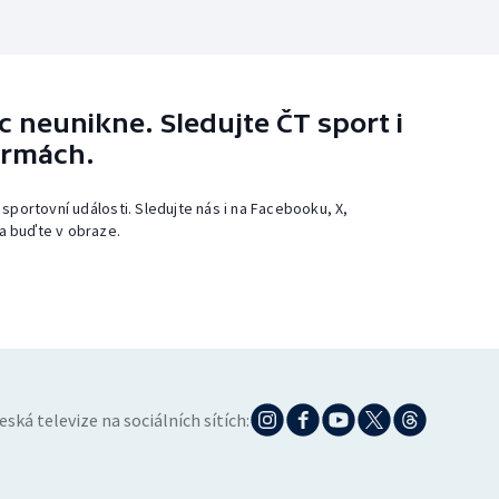
 neunikne. Sledujte ČT sport i
ormách.
 sportovní události. Sledujte nás i na Facebooku, X,
a buďte v obraze.
eská televize na sociálních sítích: