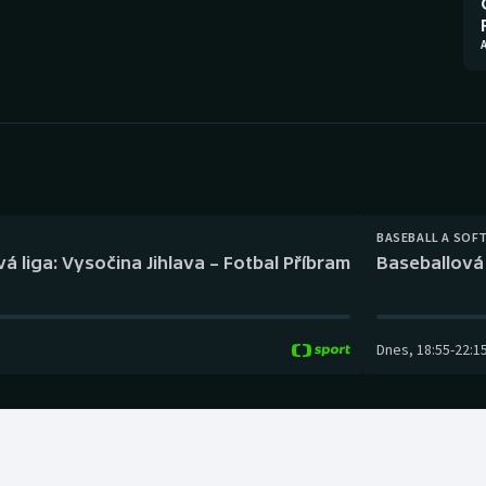
Moderní pětiboj
Triatlon
A
Motorsport
Veslování
Olympijské hry
Vodní slalom
Parasport
Volejbal
Plavání
Ostatní
BASEBALL A SOF
á liga: Vysočina Jihlava – Fotbal Příbram
Baseballová 
Plážový volejbal
Dnes
,
18:55
-
22:1