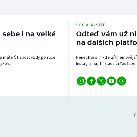
SOCIÁLNÍ SÍTĚ
 sebe i na velké
Odteď vám už nic
na dalších platf
izi máte ČT sport vždy po ruce.
Nenechte si nikde ujít nejnovější
ykoli.
Instagramu, Threads či YouTube 
Č