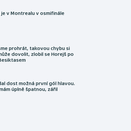
je v Montrealu v osmifinále
sme prohrát, takovou chybu si
ůže dovolit, zlobil se Horejš po
 Besiktasem
dal dost možná první gól hlavou.
emám úplně špatnou, zářil