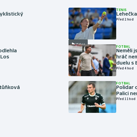
TENIS
cyklistický
Lehečka 
Před 2 hod
Video
FOTBAL
odlehla
Neměli j
 Los
hráč nem
duelu s
Před 4 hod
FOTBAL
rtůňková
Polidar 
Palici n
Před 11 hod