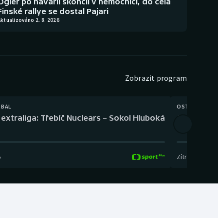
Ogier po havárii skončil v nemocnici, do čela
Finské rallye se dostal Pajari
ktualizováno 2. 8. 2026
Zobrazit program
TBAL
OSTATNÍ
extraliga: Třebíč Nuclears – Sokol Hluboká
Orientační
5
Zítra
,
14:00
-
17