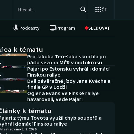
ČT
Podcasty
Program
SLEDOVAT
NEPŘEHLÉDNĚTE
Soutěže
idea k tématu
Pro Jakuba Terešáka skončila po
Historické návraty
pádu sezona MČR v motokrosu
Pajari po Estonsku vyhrál i domácí
Aplikace ČT sport
Finskou rallye
Dvě závěrečné jízdy Jana Kvěcha a
AZ kvíz
finále GP v Lodži
Ogier a Evans ve Finské rallye
havarovali, vede Pajari
Články k tématu
Pajari z týmu Toyota využil chyb soupeřů a
vyhrál domácí Finskou rallye
ktualizováno 2. 8. 2026