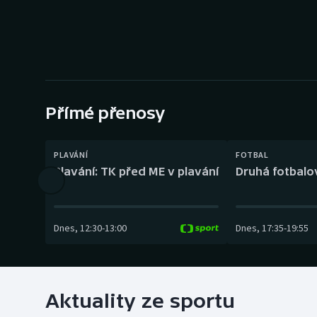
Curling
Dostihy
Florbal
Futsal
Přímé přenosy
Golf
PLAVÁNÍ
FOTBAL
Plavání: TK před ME v plavání
Druhá fotbalov
Gymnastika
Dnes
,
12:30
-
13:00
Dnes
,
17:35
-
19:55
Aktuality ze sportu