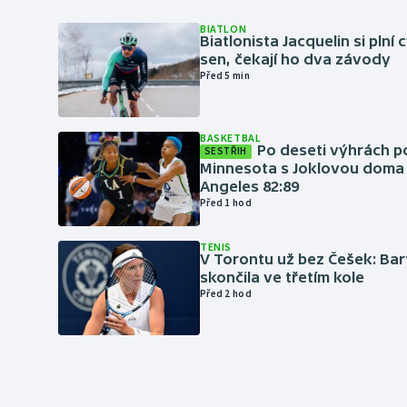
BIATLON
Biatlonista Jacquelin si plní 
sen, čekají ho dva závody
Před 5 min
BASKETBAL
Po deseti výhrách p
SESTŘIH
Minnesota s Joklovou doma
Angeles 82:89
Před 1 hod
TENIS
V Torontu už bez Češek: Ba
skončila ve třetím kole
Před 2 hod